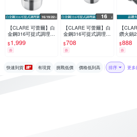
【CLARE 可蕾爾】白
【CLARE 可蕾爾】白
【CLA
金鋼316可提式調理鍋
金鋼316可提式調理鍋
鑽火鍋2
16+19+22cm
16cm
1,999
708
888
$
$
$
券
券
券
快速到貨
有現貨
挑戰低價
價格低到高
排序
更多