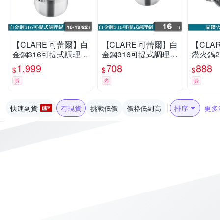
【CLARE 可蕾爾】白
【CLARE 可蕾爾】白
【CLA
金鋼316可提式調理鍋
金鋼316可提式調理鍋
鑽火鍋2
16+19+22cm
16cm
1,999
708
888
$
$
$
券
券
券
快速到貨
有現貨
挑戰低價
價格低到高
排序
更多