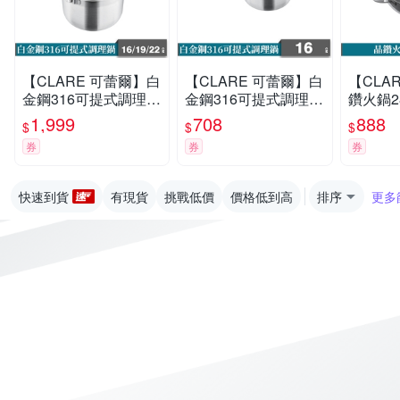
【CLARE 可蕾爾】白
【CLARE 可蕾爾】白
【CLA
金鋼316可提式調理鍋
金鋼316可提式調理鍋
鑽火鍋2
16+19+22cm
16cm
1,999
708
888
$
$
$
券
券
券
快速到貨
有現貨
挑戰低價
價格低到高
排序
更多