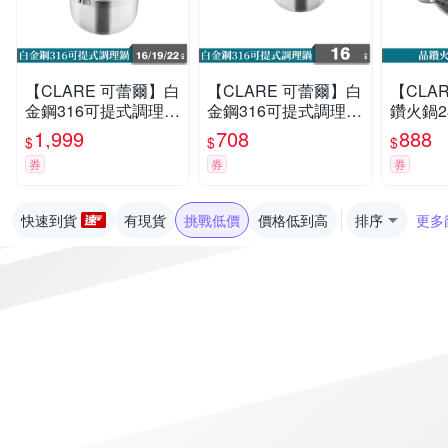
【CLARE 可蕾爾】白
【CLARE 可蕾爾】白
【CLA
金鋼316可提式調理鍋
金鋼316可提式調理鍋
鑽火鍋2
16+19+22cm
16cm
1,999
708
888
$
$
$
券
券
券
快速到貨
有現貨
挑戰低價
價格低到高
排序
更多