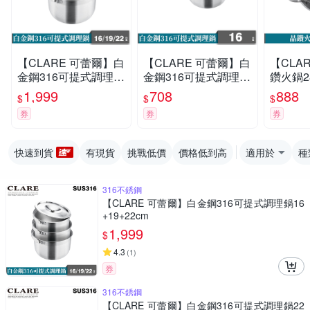
【CLARE 可蕾爾】白
【CLARE 可蕾爾】白
【CLA
金鋼316可提式調理鍋
金鋼316可提式調理鍋
鑽火鍋2
16+19+22cm
16cm
1,999
708
888
$
$
$
券
券
券
快速到貨
有現貨
挑戰低價
價格低到高
適用於
種
316不銹鋼
【CLARE 可蕾爾】白金鋼316可提式調理鍋16
+19+22cm
1,999
$
4.3
(
1
)
券
316不銹鋼
【CLARE 可蕾爾】白金鋼316可提式調理鍋22