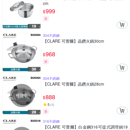
cm
999
$
券
304不銹鋼
【CLARE 可蕾爾】晶鑽火鍋30cm
968
$
券
304不銹鋼
【CLARE 可蕾爾】晶鑽火鍋28cm
補貨中
888
$
5
(
1
)
券
316不銹鋼
【CLARE 可蕾爾】白金鋼316可提式調理鍋19