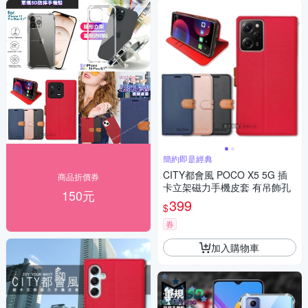
簡約即是經典
CITY都會風 POCO X5 5G 插
商品折價券
卡立架磁力手機皮套 有吊飾孔
150元
399
$
券
加入購物車