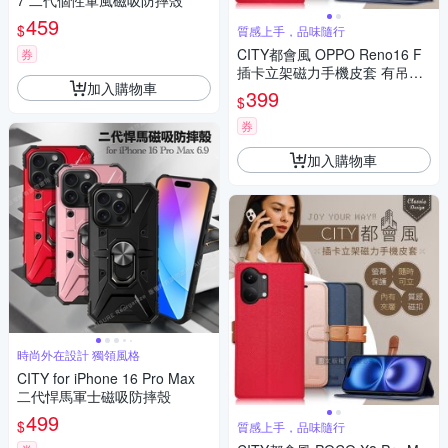
7 二代個性軍風磁吸防摔殼
459
$
質感上手，品味隨行
CITY都會風 OPPO Reno16 F
券
插卡立架磁力手機皮套 有吊飾
加入購物車
孔
399
$
券
加入購物車
時尚外在設計 獨領風格
CITY for iPhone 16 Pro Max
二代悍馬軍士磁吸防摔殼
499
$
質感上手，品味隨行