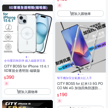
券
加入購物車
全包覆四角防摔 鑲入磁吸更完美
CITY BOSS for iPhone 15 6.1
5D軍規全透明殼-磁吸版
390
$
幫手機加安全氣囊火紅入手
CITY BOSS for 紅米13 5G PO
券
CO M6 4G 加強四角防護防摔
加入購物車
空壓氣墊殼
190
$
券