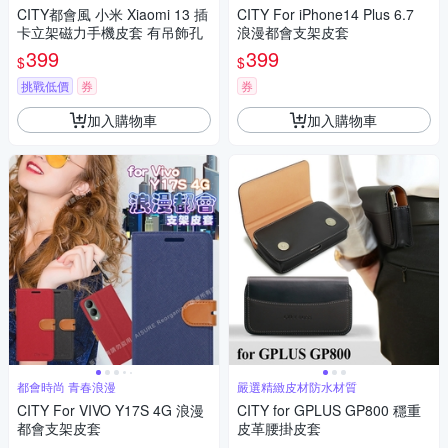
CITY都會風 小米 Xiaomi 13 插
CITY For iPhone14 Plus 6.7
卡立架磁力手機皮套 有吊飾孔
浪漫都會支架皮套
399
399
$
$
挑戰低價
券
券
加入購物車
加入購物車
都會時尚 青春浪漫
嚴選精緻皮材防水材質
CITY For VIVO Y17S 4G 浪漫
CITY for GPLUS GP800 穩重
都會支架皮套
皮革腰掛皮套