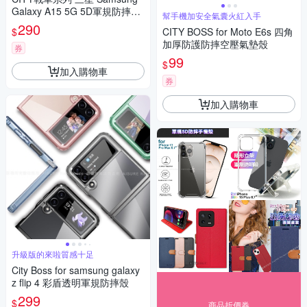
Galaxy A15 5G 5D軍規防摔氣
幫手機加安全氣囊火紅入手
墊殼 空壓殼 保護殼
290
$
CITY BOSS for Moto E6s 四角
加厚防護防摔空壓氣墊殼
券
99
$
加入購物車
券
加入購物車
升級版的來啦質感十足
City Boss for samsung galaxy
z flip 4 彩盾透明軍規防摔殼
299
$
商品折價券