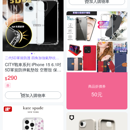
加入購物車
二代5D軍規防護 四角加強氣墊抗震
保護
CITY戰車系列 iPhone 15 6.1吋
5D軍規防摔氣墊殼 空壓殼 保護
殼
290
$
券
商品折價券
50元
加入購物車