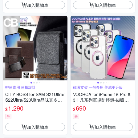
加入購物車
加入購物車
輕便實用 便攜設計
磁吸支架 一殼多用 美感更升級
CITY BOSS for SAM S21Ultra/
VOORCA for iPhone 16 Pro 6.
S22Ultra/S23Ultra品味真皮植
3非凡系列軍規防摔殼-磁吸立
鞣牛皮直立式腰掛皮套
架款
1,290
690
$
$
券
券
加入購物車
加入購物車