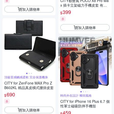
CITY都會風 POCO X8 Pro Ma
券
x 插卡立架磁力手機皮套 有吊
加入購物車
飾孔
399
$
券
加入購物車
頂級質感觸感柔軟 完全保護機身
CITY for ZenFone MAX Pro Z
B602KL 精品真皮橫式腰掛皮套
690
$
時尚外在設計 獨領風格
CITY for iPhone 16 Plus 6.7 個
券
性軍士磁吸防摔手機殼
加入購物車
459
$