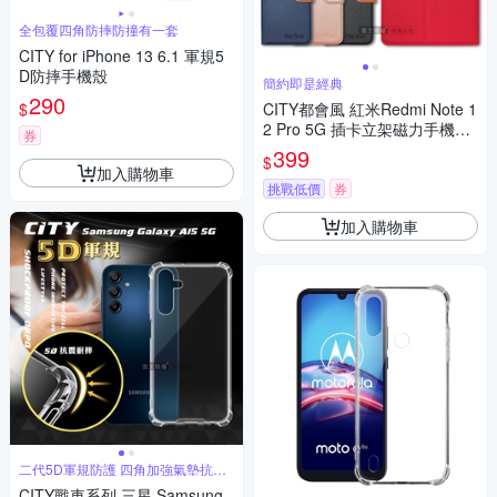
全包覆四角防摔防撞有一套
CITY for iPhone 13 6.1 軍規5
D防摔手機殼
簡約即是經典
290
$
CITY都會風 紅米Redmi Note 1
2 Pro 5G 插卡立架磁力手機皮
券
套 有吊飾孔
399
$
加入購物車
挑戰低價
券
加入購物車
二代5D軍規防護 四角加強氣墊抗震
保護
CITY戰車系列 三星 Samsung