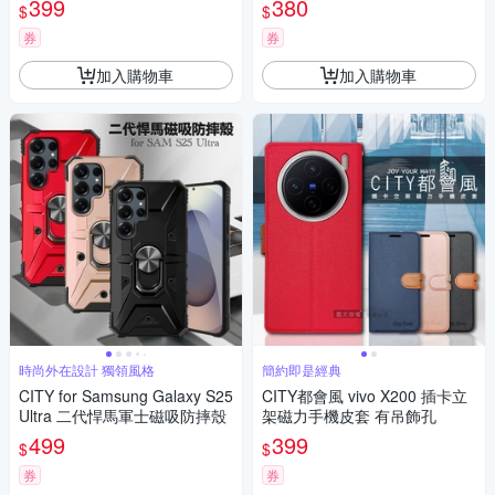
399
380
$
$
券
券
加入購物車
加入購物車
時尚外在設計 獨領風格
簡約即是經典
CITY for Samsung Galaxy S25
CITY都會風 vivo X200 插卡立
Ultra 二代悍馬軍士磁吸防摔殼
架磁力手機皮套 有吊飾孔
499
399
$
$
券
券