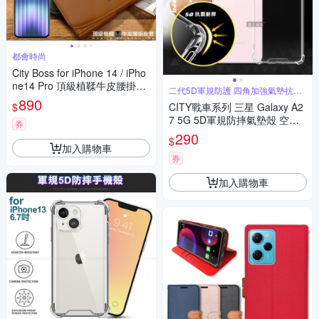
都會時尚
City Boss for iPhone 14 / iPho
ne14 Pro 頂級植鞣牛皮腰掛皮
二代5D軍規防護 四角加強氣墊抗震
套
保護
890
$
CITY戰車系列 三星 Galaxy A2
7 5G 5D軍規防摔氣墊殼 空壓
券
殼 保護殼
290
$
加入購物車
券
加入購物車