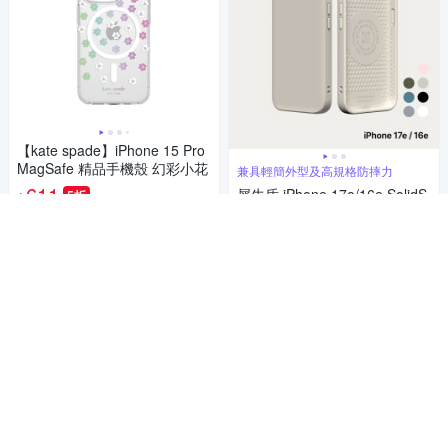
【kate spade】iPhone 15 Pro
MagSafe 精品手機殼 幻彩小花
兼具輕簡外型及高規格防摔力
611
犀牛盾 iPhone 17e/16e SolidS
5折
$
uit 經典防摔背蓋手機殼
限時下殺
券
642
$
加入購物車
5
(
8
)
券
加入購物車