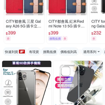
CITY都會風 三星 Gal
CITY都會風 紅米Red
CITY f
axy A26 5G 插卡立架
mi Note 13 5G 插卡立
ng Gal
磁力手機皮套 有吊飾
架磁力手機皮套 有吊
規5D
399
399
232
$
$
$
孔
飾孔
券
挑戰低價
券
券
快速到貨
有現貨
挑戰低價
價格低到高
適用系列