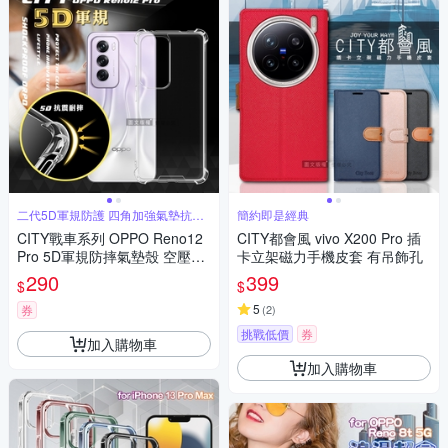
二代5D軍規防護 四角加強氣墊抗震
簡約即是經典
保護
CITY戰車系列 OPPO Reno12
CITY都會風 vivo X200 Pro 插
Pro 5D軍規防摔氣墊殼 空壓殼
卡立架磁力手機皮套 有吊飾孔
保護殼
290
399
$
$
5
券
(
2
)
挑戰低價
券
加入購物車
加入購物車