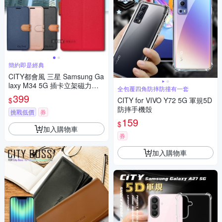
簡約即是經典
CITY都會風 三星 Samsung Ga
laxy M34 5G 插卡立架磁力手
全包覆四角防摔防撞有一套
機皮套 有吊飾孔
399
$
CITY for VIVO Y72 5G 軍規5D
防摔手機殼
挑戰低價
券
159
$
加入購物車
券
加入購物車