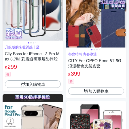
升級版的來啦質感十足
City Boss for iPhone 13 Pro M
都會時尚 青春浪漫
ax 6.7吋 彩盾透明軍規防摔殻
CITY For OPPO Reno 8T 5G
299
浪漫都會支架皮套
$
399
$
券
券
加入購物車
加入購物車