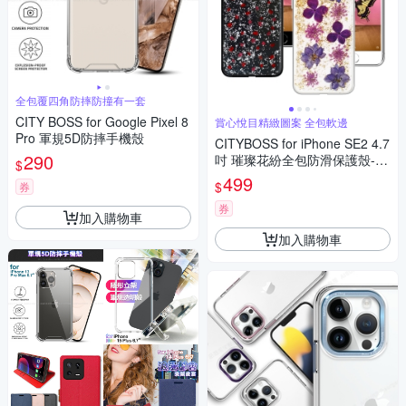
全包覆四角防摔防撞有一套
CITY BOSS for Google Pixel 8
賞心悅目精緻圖案 全包軟邊
Pro 軍規5D防摔手機殼
CITYBOSS for iPhone SE2 4.7
290
吋 璀璨花紛全包防滑保護殼-紫
$
蕊 銀箔飛燕 兩款任選
499
$
券
券
加入購物車
加入購物車