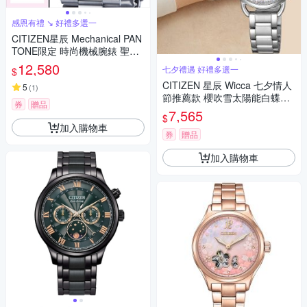
感恩有禮 ↘ 好禮多選一
CITIZEN星辰 Mechanical PAN
TONE限定 時尚機械腕錶 聖誕
節 禮物-NJ0158-89X/粉40mm
12,580
七夕禮遇 好禮多選一
$
CITIZEN 星辰 Wicca 七夕情人
5
(
1
)
節推薦款 櫻吹雪太陽能白蝶貝
券
贈品
女錶 套錶 七夕寵愛季 送禮推
7,565
$
薦-28mm KP6-014-21
加入購物車
券
贈品
加入購物車