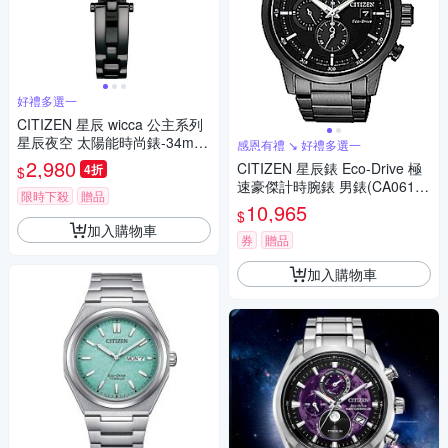
好禮多選一
CITIZEN 星辰 wicca 公主系列
星辰夜空 太陽能時尚錶-34mm
感恩有禮 ↘ 好禮多選一
KP2-647-71R
2,980
CITIZEN 星辰錶 Eco-Drive 極
4折
$
速豪傑計時腕錶 男錶(CA0615-
限時下殺
贈品
59E)43mm 手錶 光動能錶 聖誕
10,965
$
節 禮物
加入購物車
券
贈品
加入購物車