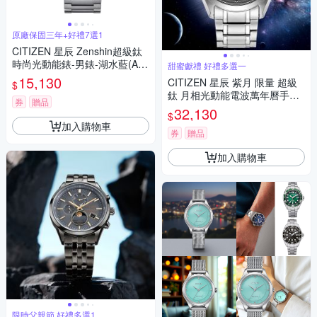
原廠保固三年+好禮7選1
CITIZEN 星辰 Zenshin超級鈦
時尚光動能錶-男錶-湖水藍(AW
甜蜜獻禮 好禮多選一
0130-85M)39.5mm
15,130
CITIZEN 星辰 紫月 限量 超級
$
鈦 月相光動能電波萬年曆手錶
券
贈品
七夕浪漫購 送禮首選-紫 BY101
32,130
$
0-81Z
加入購物車
券
贈品
加入購物車
限時父親節 好禮多選1