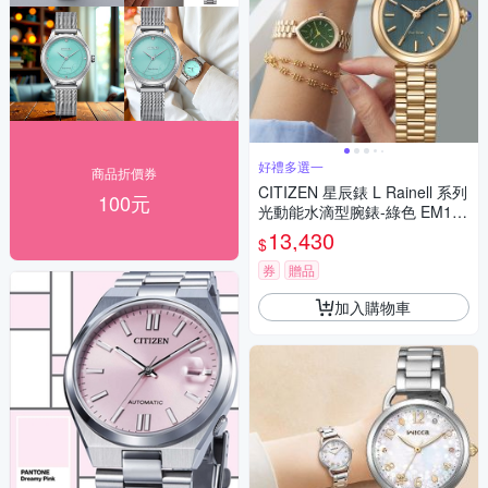
好禮多選一
商品折價券
CITIZEN 星辰錶 L Rainell 系列
100元
光動能水滴型腕錶-綠色 EM120
3-57X
13,430
$
券
贈品
加入購物車