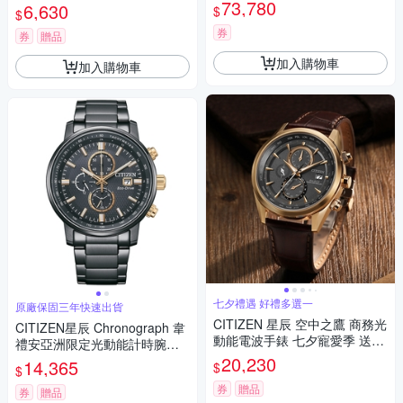
電波 光動能手錶 CC4077-71Z
禮首選-冰河藍/44mm AN8230-
73,780
6,630
$
$
59L
券
券
贈品
加入購物車
加入購物車
七夕禮遇 好禮多選一
原廠保固三年快速出貨
CITIZEN 星辰 空中之鷹 商務光
CITIZEN星辰 Chronograph 韋
動能電波手錶 七夕寵愛季 送禮
禮安亞洲限定光動能計時腕錶/
推薦 AT8263-10H
CA0846-81E 附提袋
20,230
14,365
$
$
券
贈品
券
贈品