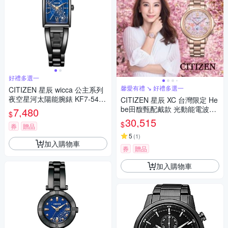
好禮多選一
馨愛有禮 ↘ 好禮多選一
CITIZEN 星辰 wicca 公主系列
夜空星河太陽能腕錶 KF7-546-
CITIZEN 星辰 XC 台灣限定 He
71
be田馥甄配戴款 光動能電波錶
7,480
$
女錶 手錶 禮物-CB1135-52N
30,515
$
券
贈品
5
(
1
)
加入購物車
券
贈品
加入購物車