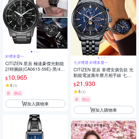
好禮多選一
七夕禮遇 好禮多選一
CITIZEN 星辰 極速豪傑光動能
計時腕錶(CA0615-59E)-黑/43
CITIZEN 星辰 韋禮安廣告款 光
mm
動能電波萬年曆月相手錶 七夕
10,965
$
寵愛季 送禮推薦 BY1035-56L
21,930
$
5
(
1
)
5
(
1
)
券
贈品
券
贈品
加入購物車
加入購物車