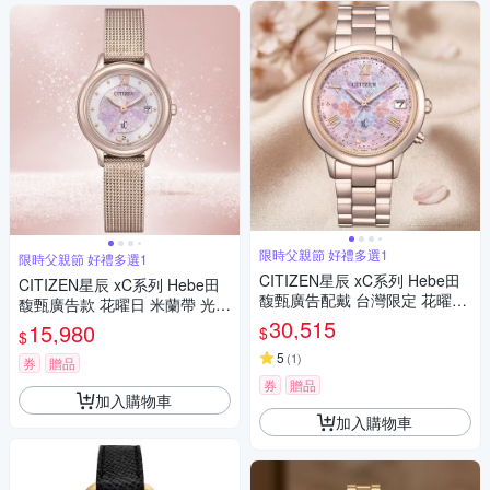
限時父親節 好禮多選1
限時父親節 好禮多選1
CITIZEN星辰 xC系列 Hebe田
CITIZEN星辰 xC系列 Hebe田
馥甄廣告配戴 台灣限定 花曜日
馥甄廣告款 花曜日 米蘭帶 光動
光動能鈦金屬電波腕錶 父親節
能腕錶 父親節 禮物 推薦 28m
30,515
15,980
$
$
禮物 推薦 36mm / CB1135-52
m / EW2638-56A
N
5
(
1
)
券
贈品
券
贈品
加入購物車
加入購物車