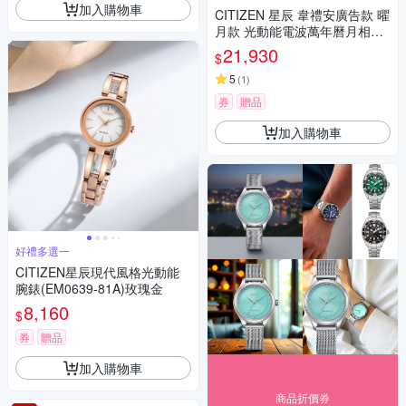
加入購物車
CITIZEN 星辰 韋禮安廣告款 曜
月款 光動能電波萬年曆月相手
錶 七夕浪漫購 送禮首選 BY103
21,930
$
7-51H
5
(
1
)
券
贈品
加入購物車
好禮多選一
CITIZEN星辰現代風格光動能
腕錶(EM0639-81A)玫瑰金
8,160
$
券
贈品
加入購物車
商品折價券