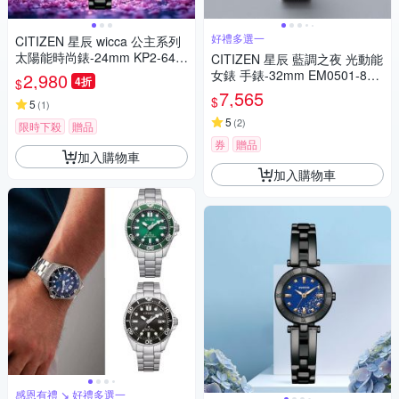
好禮多選一
CITIZEN 星辰 wicca 公主系列
太陽能時尚錶-24mm KP2-647-
CITIZEN 星辰 藍調之夜 光動能
71R
女錶 手錶-32mm EM0501-89
2,980
4折
$
M
7,565
$
5
(
1
)
5
(
2
)
限時下殺
贈品
券
贈品
加入購物車
加入購物車
感恩有禮 ↘ 好禮多選一