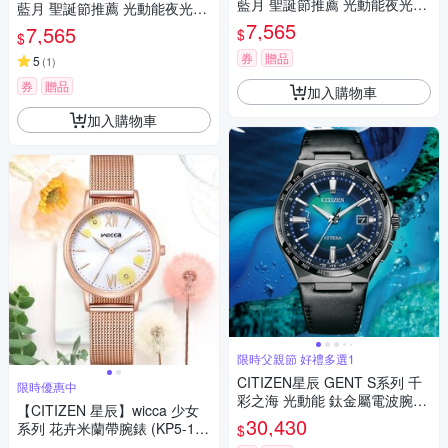
藍月 聖誕節推薦 光動能夜光米
藍月 聖誕節推薦 光動能夜光米
蘭帶女錶 七夕寵愛季 送禮推
蘭帶女錶 七夕浪漫購 送禮首
7,565
7,565
$
$
薦-32mm EM0501-89M
選-32mm EM0501-89M
券
贈品
5
(
1
)
券
贈品
加入購物車
加入購物車
限時父親節 好禮多選1
CITIZEN星辰 GENT S系列 千
限時優惠中
彩之海 光動能 鈦金屬電波腕錶
【CITIZEN 星辰】wicca 少女
父親節 禮物 推薦 42.5mm/CB0
30,430
系列 花卉米蘭帶腕錶 (KP5-166
$
215-18L
-21R)