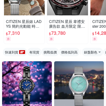
CITIZEN 星辰錶 LAD
CITIZEN 星辰 韋禮安
CITIZE
YS 簡約光動能 時尚
廣告款 血月限定 限量
ster 
腕錶 女錶 手錶-31.5m
鈦 GPS衛星對時 電波
水錶 男錶
7,310
73,780
14,2
$
$
$
m綠 EW2621-75M
光動能手錶 CC4077-
60-54L
券
券
券
71Z
BN0261
快速到貨
有現貨
挑戰低價
價格低到高
錶盤顏色