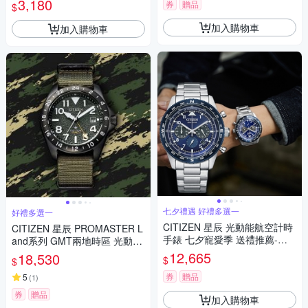
3,180
券
贈品
$
加入購物車
加入購物車
七夕禮遇 好禮多選一
好禮多選一
CITIZEN 星辰 光動能航空計時
CITIZEN 星辰 PROMASTER L
手錶 七夕寵愛季 送禮推薦-藍
and系列 GMT兩地時區 光動能
CA4554-84L
腕錶 男錶 手錶-BJ7155-05X
12,665
18,530
$
$
券
贈品
5
(
1
)
券
贈品
加入購物車