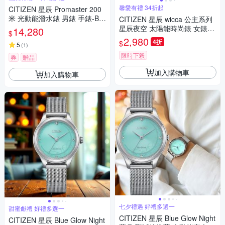
馨愛有禮 34折起
CITIZEN 星辰 Promaster 200
米 光動能潛水錶 男錶 手錶-BN
CITIZEN 星辰 wicca 公主系列
0260-54L.BN0269-50W.BN02
星辰夜空 太陽能時尚錶 女錶-2
14,280
$
61-51E
4mm KP2-647-71R
2,980
4折
$
5
(
1
)
限時下殺
券
贈品
加入購物車
加入購物車
七夕禮遇 好禮多選一
甜蜜獻禮 好禮多選一
CITIZEN 星辰 Blue Glow Night
CITIZEN 星辰 Blue Glow Night