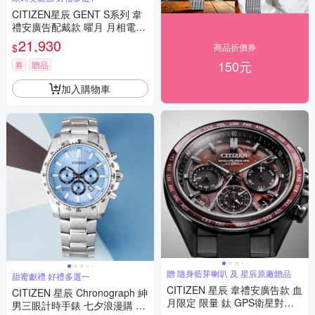
CITIZEN星辰 GENT S系列 韋
禮安廣告配戴款 曜月 月相電波
光動能腕錶 父親節 禮物 推薦 4
21,930
$
商品折價券
3mm/BY1037-51H
150元
券
贈品
加入購物車
贈 隨身藍芽喇叭 及 星辰原廠贈品
甜蜜獻禮 好禮多選一
CITIZEN 星辰 韋禮安廣告款 血
CITIZEN 星辰 Chronograph 紳
月限定 限量 鈦 GPS衛星對時
男三眼計時手錶 七夕浪漫購 送