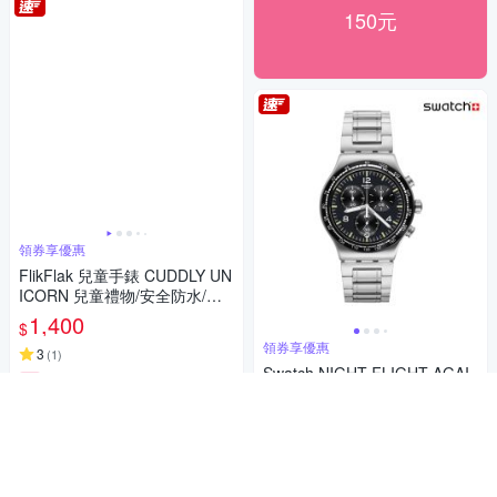
150元
領券享優惠
FlikFlak 兒童手錶 CUDDLY UN
ICORN 兒童禮物/安全防水/瑞
士製造 FBNP213FBNP213 (3
1,400
$
1.85mm)
領券享優惠
3
(
1
)
Swatch NIGHT FLIGHT AGAI
券
N 金屬運動手錶/男錶/女錶/瑞士
製造 YVS444GC (43mm)
7,100
加入購物車
$
券
加入購物車