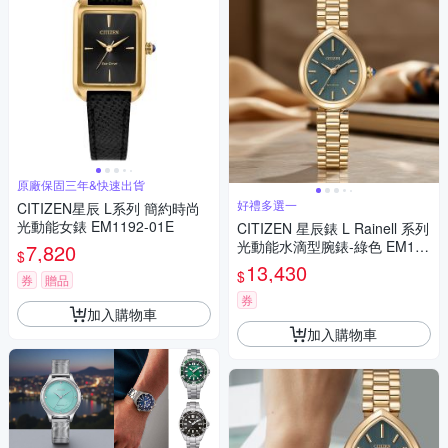
原廠保固三年&快速出貨
好禮多選一
CITIZEN星辰 L系列 簡約時尚
光動能女錶 EM1192-01E
CITIZEN 星辰錶 L Rainell 系列
光動能水滴型腕錶-綠色 EM120
7,820
$
3-57X
13,430
$
券
贈品
券
加入購物車
加入購物車