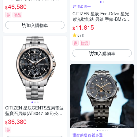
錶-AT8284-61A
46,580
好禮多選一
$
CITIZEN 星辰 Eco-Drive 星光
券
贈品
紫光動能錶 男錶 手錶-BM7595
-89X/39.5mm
加入購物車
11,815
$
5
(
1
)
券
贈品
加入購物車
CITIZEN 星辰GENTS五局電波
藍寶石男錶(AT8047-58E)公司
貨 通路限定Sakura Pink 櫻花
36,380
$
券
甜蜜獻禮 好禮多選一