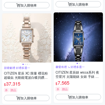
加入購物車
加入購物車
馨愛有禮 ↘ 好禮多選一
甜蜜獻禮 好禮多選一
CITIZEN 星辰錶 wicca系列 夜
CITIZEN 星辰 XC 限量 櫻花粉
空星河 太陽能錶 女錶 手錶 聖
超級鈦 光動能電波白蝶貝鑽石
誕節 禮物-KF7-546-71
女錶 套錶 七夕浪漫購 送禮首選
7,565
37,315
$
$
ES9506-54N
券
贈品
券
贈品
加入購物車
加入購物車