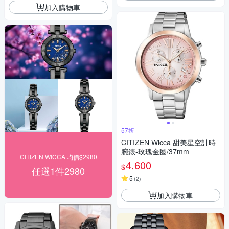
加入購物車
57折
CITIZEN Wicca 甜美星空計時
腕錶-玫瑰金圈/37mm
CITIZEN WICCA 均價$2980
4,600
$
任選1件2980
5
(
2
)
加入購物車