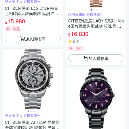
感恩有禮 ↘ 好禮多選一
CITIZEN 星辰 Eco-Drive 極光
月相時尚大錶面腕錶 聖誕節 禮
限時父親節 好禮多選1
物(AP1055-87X)
15,980
CITIZEN星辰 LADY S系列 Heb
$
e田馥甄廣告配戴款 珍珠貝 櫻
券
贈品
花開芯機械腕錶 父親節 禮物 推
16,830
$
薦 34mm / PC1017-88Y
加入購物車
5
(
1
)
券
贈品
加入購物車
感恩有禮 ↘ 好禮多選一
CITIZEN 星辰 ATTESA 光動能
全球電波時計錶 隱耀款 男錶 手