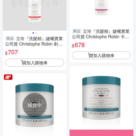
立坽『洗髮精』婕曦實業
商店
公司貨 Christophe Robin 卡姆
立坽『洗髮精』婕曦實業
商店
果護色洗髮乳250ml HH04 HH
678
公司貨 Christophe Robin 刺梨
$
05
籽油滋養修護洗髮露250ml HH
707
$
06 HH08
加入購物車
加入購物車
補貨中