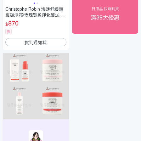
Christophe Robin 海鹽舒緩頭
日用品 快速到貨
皮潔淨霜/玫瑰豐盈淨化髮泥 25
滿39大優惠
0ml (2款任選)
870
$
券
貨到通知我