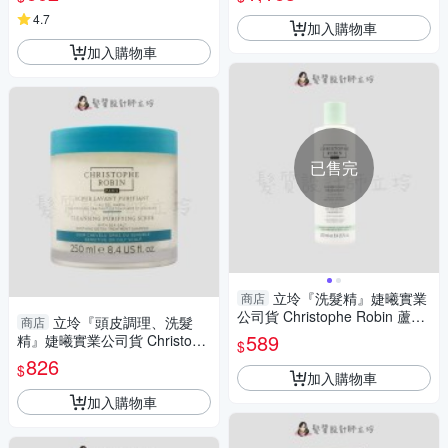
06 HH08
4.7
加入購物車
加入購物車
已售完
立坽『洗髮精』婕曦實業
商店
公司貨 Christophe Robin 蘆薈
立坽『頭皮調理、洗髮
商店
保濕修護洗髮露250ml HS09 H
589
精』婕曦實業公司貨 Christoph
$
H01
e Robin 海鹽舒緩頭皮潔淨霜2
826
$
50ml HS09 HS03
加入購物車
加入購物車