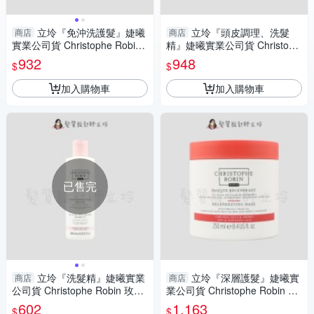
立坽『免沖洗護髮』婕曦
立坽『頭皮調理、洗髮
商店
商店
實業公司貨 Christophe Robin
精』婕曦實業公司貨 Christoph
刺梨果油全效護髮精華50ml H
e Robin 玫瑰豐盈淨化髮泥250
932
948
$
$
H06 HH08
ml HS05 HH03
加入購物車
加入購物車
已售完
立坽『洗髮精』婕曦實業
立坽『深層護髮』婕曦實
商店
商店
公司貨 Christophe Robin 玫瑰
業公司貨 Christophe Robin 刺
豐盈洗髮乳250ml HH03
梨籽油柔亮修護髮膜250ml HH
602
1,163
$
$