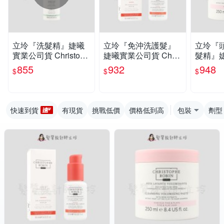
立坽『洗髮精』婕曦
立坽『免沖洗護髮』
立坽『
實業公司貨 Christoph
婕曦實業公司貨 Chris
髮精』
e Robin 蘆薈保濕修護
tophe Robin 刺梨果油
貨 Chris
855
932
948
$
$
$
洗髮露500ml HS09 H
全效護髮精華50ml H
玫瑰豐盈
H01
H06 HH08
ml HS0
快速到貨
有現貨
挑戰低價
價格低到高
包裝
劑型