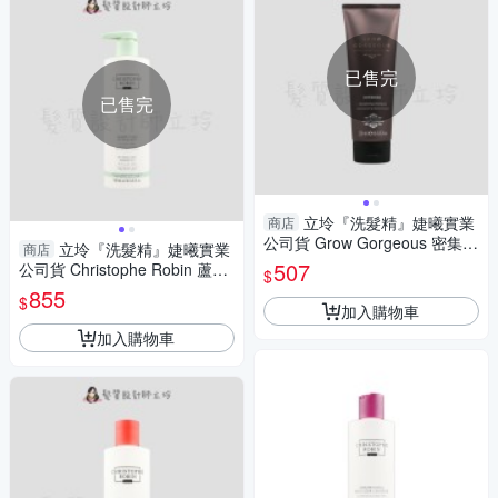
已售完
已售完
立坽『洗髮精』婕曦實業
商店
公司貨 Grow Gorgeous 密集強
立坽『洗髮精』婕曦實業
商店
韌洗髮精250ml IS05 IS06
507
公司貨 Christophe Robin 蘆薈
$
保濕修護洗髮露500ml HS09 H
855
$
H01
加入購物車
加入購物車