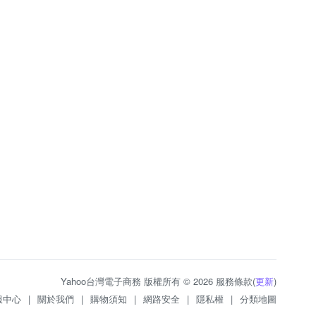
Yahoo台灣電子商務 版權所有 © 2026 服務條款(
更新
)
服中心
|
關於我們
|
購物須知
|
網路安全
|
隱私權
|
分類地圖