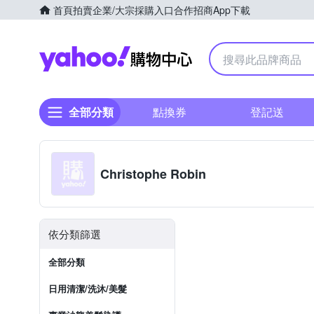
首頁
拍賣
企業/大宗採購入口
合作招商
App下載
Yahoo購物中心
全部分類
點換券
登記送
Christophe Robin
依分類篩選
全部分類
日用清潔/洗沐/美髮