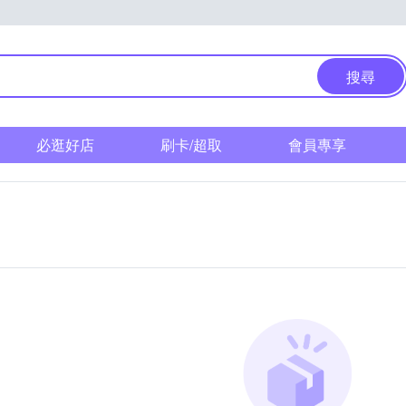
搜尋
必逛好店
刷卡/超取
會員專享