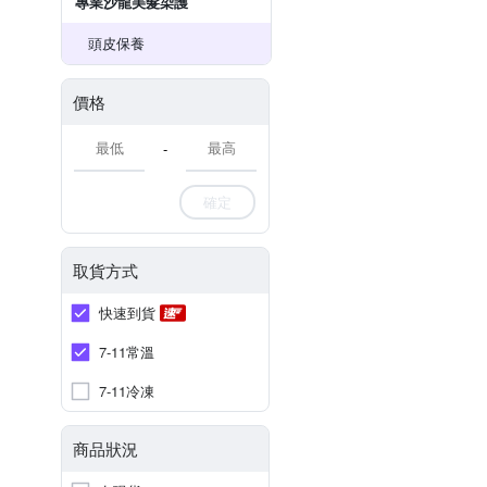
專業沙龍美髮染護
頭皮保養
價格
-
確定
取貨方式
快速到貨
7-11常溫
7-11冷凍
商品狀況