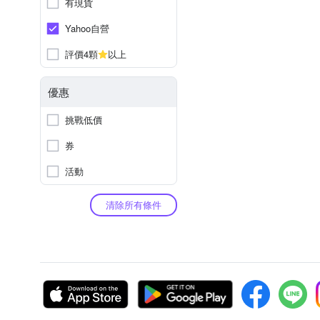
有現貨
Yahoo自營
評價4顆
以上
優惠
挑戰低價
券
活動
清除所有條件