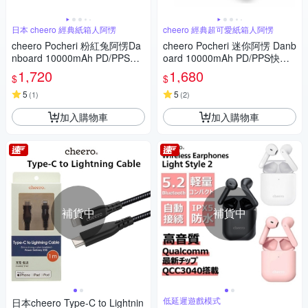
日本 cheero 經典紙箱人阿愣
cheero 經典超可愛紙箱人阿愣
cheero Pocheri 粉紅兔阿愣Da
cheero Pocheri 迷你阿愣 Danb
nboard 10000mAh PD/PPS快
oard 10000mAh PD/PPS快充
充行動電源
行動電源
1,720
1,680
$
$
5
5
(
1
)
(
2
)
加入購物車
加入購物車
補貨中
補貨中
低延遲遊戲模式
日本cheero Type-C to Lightnin