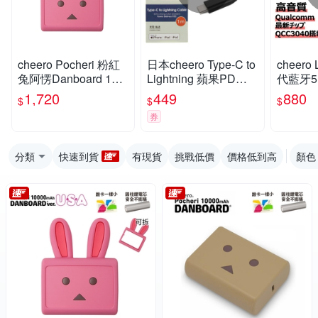
cheero Pocheri 粉紅
日本cheero Type-C to
cheero L
兔阿愣Danboard 100
Lightning 蘋果PD快
代藍牙5
00mAh PD/PPS快充
充線 100公分
1,720
449
880
$
$
$
行動電源
券
分類
快速到貨
有現貨
挑戰低價
價格低到高
顏色