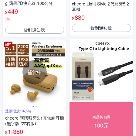
g 蘋果PD快充線 100公分
cheero Light Style 2代藍牙5.2
耳機
449
$
880
$
券
貨到通知我
貨到通知我
補貨中
連續撥放10小時
商品折價券
cheero 阿愣藍牙5.1真無線耳機
(無字版 /左右版)
100元
1,380
$