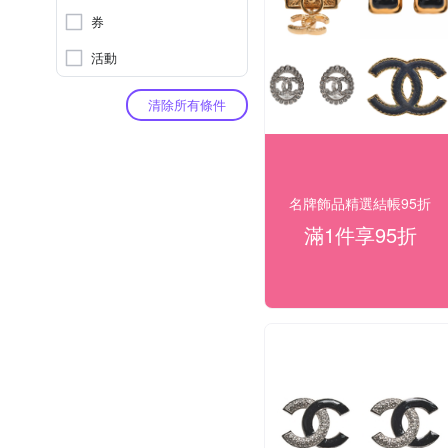
券
活動
清除所有條件
名牌飾品精選結帳95折
滿1件享95折