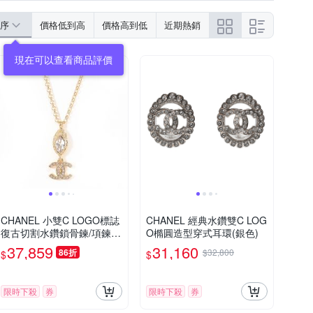
序
價格低到高
價格高到低
近期熱銷
CHANEL 小雙C LOGO標誌
CHANEL 經典水鑽雙C LOG
復古切割水鑽鎖骨鍊/項鍊
O橢圓造型穿式耳環(銀色)
(金)
37,859
31,160
86折
$32,800
$
$
限時下殺
券
限時下殺
券