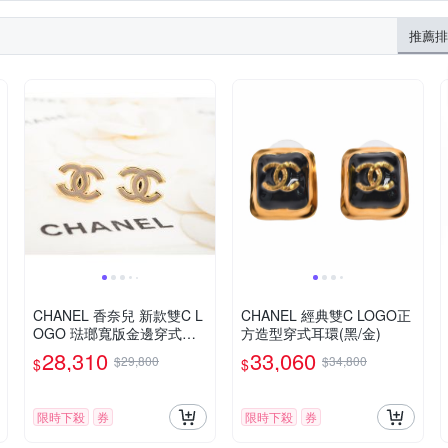
推薦排
CHANEL 香奈兒 新款雙C L
CHANEL 經典雙C LOGO正
OGO 琺瑯寬版金邊穿式耳
方造型穿式耳環(黑/金)
環 (灰色)
28,310
33,060
$29,800
$34,800
$
$
限時下殺
券
限時下殺
券