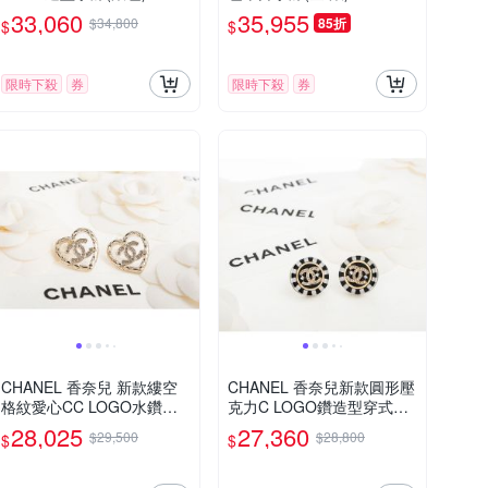
33,060
35,955
$34,800
85折
$
$
限時下殺
券
限時下殺
券
CHANEL 香奈兒 新款縷空
CHANEL 香奈兒新款圓形壓
格紋愛心CC LOGO水鑽貼
克力C LOGO鑽造型穿式耳
耳針式耳環 (淡金)
環
28,025
27,360
$29,500
$28,800
$
$