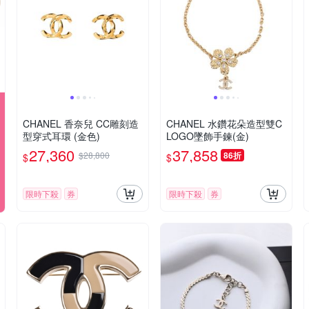
CHANEL 香奈兒 CC雕刻造
CHANEL 水鑽花朵造型雙C
型穿式耳環 (金色)
LOGO墜飾手鍊(金)
27,360
37,858
$28,800
86折
$
$
限時下殺
券
限時下殺
券