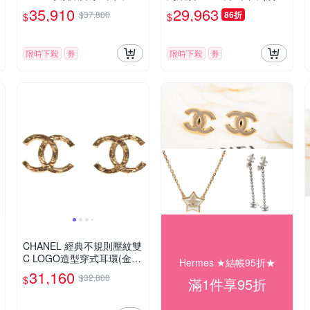
(金)
金)
35,910
29,963
$37,800
86折
$
$
限時下殺
券
限時下殺
券
CHANEL 經典不規則壓紋雙
C LOGO造型穿式耳環(金
Hermes ★結帳95折★
色)
31,160
$32,800
$
滿1件享95折