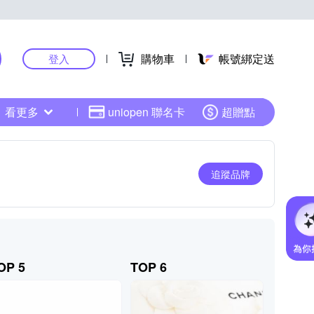
購物車
帳號綁定送
登入
看更多
uniopen 聯名卡
超贈點
追蹤品牌
OP 5
TOP 6
TOP