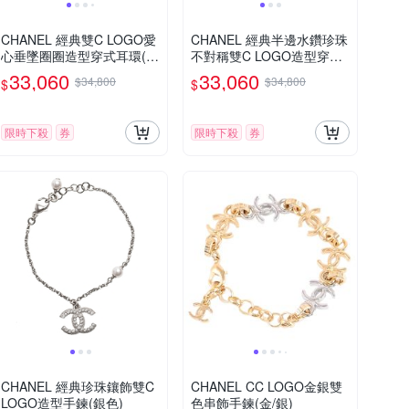
CHANEL 經典雙C LOGO愛
CHANEL 經典半邊水鑽珍珠
心垂墜圈圈造型穿式耳環(金
不對稱雙C LOGO造型穿式
色)
耳環(銀色)
33,060
33,060
$34,800
$34,800
$
$
限時下殺
券
限時下殺
券
CHANEL 經典珍珠鑲飾雙C
CHANEL CC LOGO金銀雙
LOGO造型手鍊(銀色)
色串飾手鍊(金/銀)