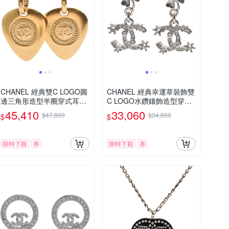
CHANEL 經典雙C LOGO圓
CHANEL 經典幸運草裝飾雙
邊三角形造型半圈穿式耳環
C LOGO水鑽鑲飾造型穿式
(黃金色)
耳環(銀色)
45,410
33,060
$47,800
$34,800
$
$
限時下殺
券
限時下殺
券