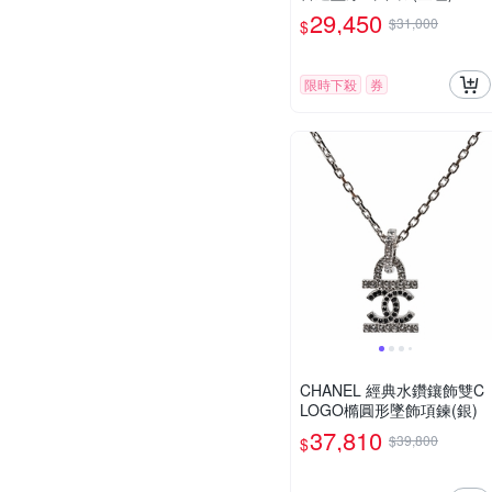
29,450
$31,000
$
限時下殺
券
CHANEL 經典水鑽鑲飾雙C
LOGO橢圓形墜飾項鍊(銀)
37,810
$39,800
$