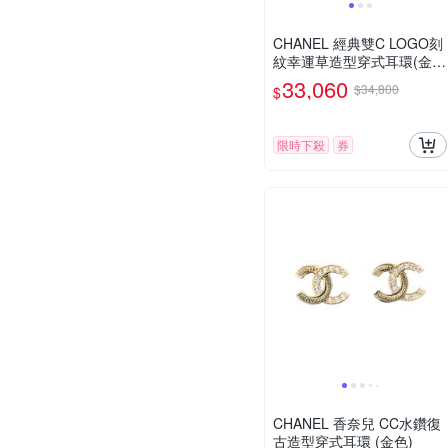
CHANEL 經典雙C LOGO刻
紋幸運草造型穿式耳環(金
色)
33,060
$34,800
$
限時下殺
券
CHANEL 香奈兒 CC水鑽復
古造型穿式耳環 (金色)