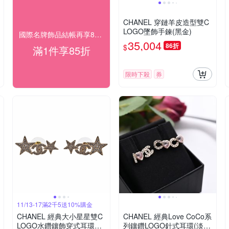
CHANEL 穿鏈羊皮造型雙C
LOGO墜飾手鍊(黑金)
國際名牌飾品結帳再享85折
35,004
86折
$
滿1件享85折
限時下殺
券
11/13-17滿2千5送10%購金
CHANEL 經典大小星星雙C
CHANEL 經典Love CoCo系
LOGO水鑽鑲飾穿式耳環
列鑲鑽LOGO針式耳環(淡