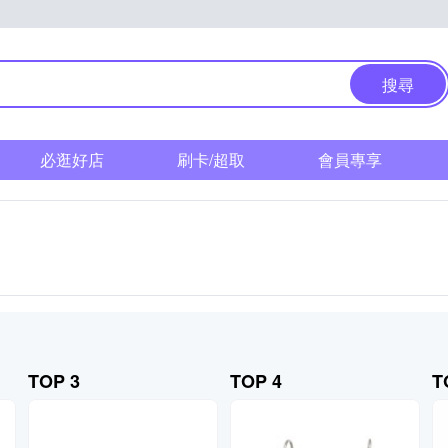
搜尋
必逛好店
刷卡/超取
會員專享
TOP 3
TOP 4
T