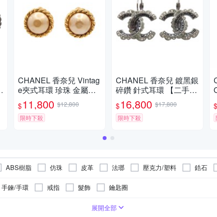
CHANEL 香奈兒 Vintag
CHANEL 香奈兒 鍍黑銀
環
e夾式耳環 珍珠 金屬
碎鑽 針式耳環 【二手名
【二手名牌BRAND OF
牌BRAND OFF】
11,800
16,800
$12,800
$17,800
$
$
F】
限時下殺
限時下殺
ABS樹脂
仿珠
皮革
法瑯
壓克力/塑料
鋯石
手鍊/手環
戒指
髮飾
鑰匙圈
展開全部