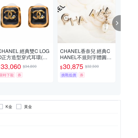
CHANEL 經典雙C LOG
CHANEL香奈兒 經典C
CH
O正方造型穿式耳環(黑/
HANEL不規則字體圓形
O
金)
仿珠造型穿式耳環 (金
環(
33,060
30,875
33
$34,800
$32,500
$
$
$
色)
限時下殺
券
挑戰低價
券
限時
K金
黃金