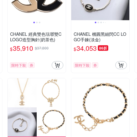
CHANEL 經典雙色琺瑯雙C
CHANEL 橢圓黑細閃CC LO
LOGO造型胸針(奶茶色)
GO手鍊(淡金)
35,910
34,053
$37,800
86折
$
$
限時下殺
券
限時下殺
券