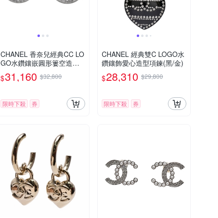
CHANEL 香奈兒經典CC LO
CHANEL 經典雙C LOGO水
GO水鑽鑲嵌圓形簍空造型
鑽鑲飾愛心造型項鍊(黑/金)
穿式耳環(銀)
31,160
28,310
$32,800
$29,800
$
$
限時下殺
券
限時下殺
券