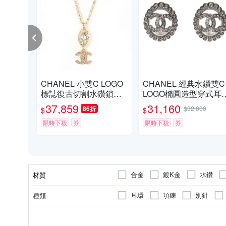
CHANEL 小雙C LOGO
CHANEL 經典水鑽雙C
標誌復古切割水鑽鎖骨
LOGO橢圓造型穿式耳
鍊/項鍊(金)
(銀色)
37,859
31,160
86折
$32,800
$
$
限時下殺
券
限時下殺
券
合金
鍍K金
水鑽
材質
耳環
項鍊
別針
種類
全新商品
無墜飾
金屬/水鑽
金屬
二手品
商品狀況
墜飾材質
耳環材質
耳針材質