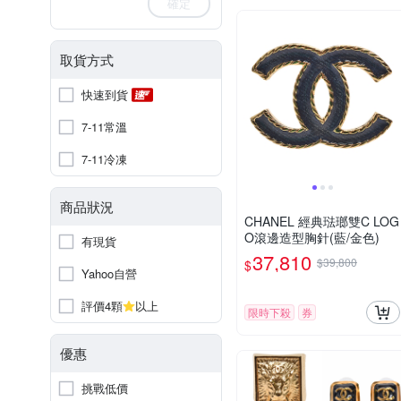
確定
取貨方式
快速到貨
7-11常溫
7-11冷凍
商品狀況
CHANEL 經典琺瑯雙C LOG
O滾邊造型胸針(藍/金色)
有現貨
37,810
$39,800
$
Yahoo自營
評價4顆
以上
限時下殺
券
優惠
挑戰低價