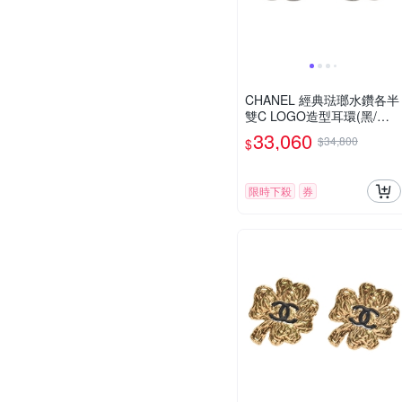
CHANEL 經典琺瑯水鑽各半
雙C LOGO造型耳環(黑/銀
色)
33,060
$34,800
$
限時下殺
券