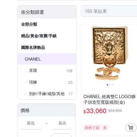
150 筆結果
依分類篩選
全部分類
精品/黃金/珠寶/手錶
國際名牌飾品
CHANEL
耳環
108
項鍊
25
別針/手鍊/戒指/其他
17
CHANEL 經典雙C LOGO獅
子頭造型寬版戒指(金)
33,060
價格
$34,800
$
-
限時下殺
券