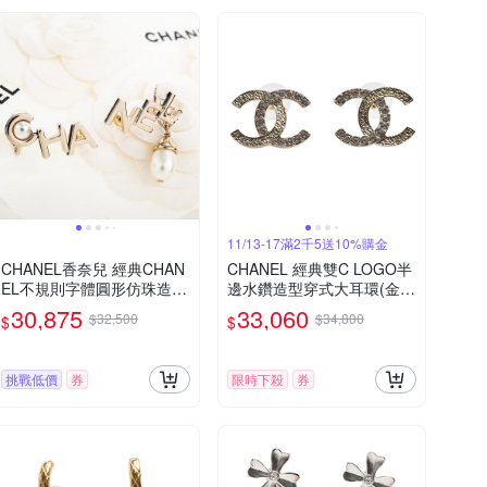
11/13-17滿2千5送10%購金
CHANEL香奈兒 經典CHAN
CHANEL 經典雙C LOGO半
EL不規則字體圓形仿珠造型
邊水鑽造型穿式大耳環(金
穿式耳環 (金色)
色)
30,875
33,060
$32,500
$34,800
$
$
挑戰低價
券
限時下殺
券