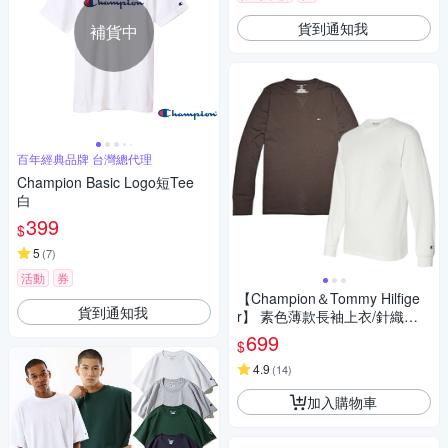
貨到通知我
補貨中
百年經典品牌 台灣總代理
Champion Basic Logo短Tee
白
399
$
5
(
7
)
活動
券
【Champion＆Tommy Hilfige
貨到通知我
r】 素色薄款長袖上衣/針織衫-
多款任選
699
$
4.9
(
14
)
加入購物車