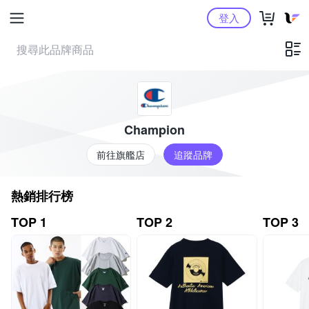
Yahoo購物中心
登入
Champion
前往旗艦店
追蹤品牌
熱銷排行榜
TOP 1
TOP 2
TOP 3