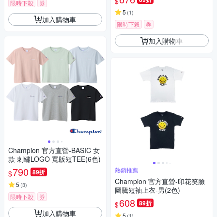
$
限時下殺
券
5
(
1
)
加入購物車
限時下殺
券
加入購物車
Champion 官方直營-BASIC 女
款 刺繡LOGO 寬版短TEE(6色)
790
熱銷推薦
89折
$
Champion 官方直營-印花笑臉
5
(
3
)
圖騰短袖上衣-男(2色)
限時下殺
券
608
89折
$
加入購物車
5
(
1
)