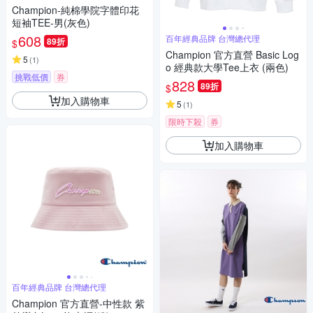
Champion-純棉學院字體印花
短袖TEE-男(灰色)
608
百年經典品牌 台灣總代理
89折
$
Champion 官方直營 Basic Log
5
(
1
)
o 經典款大學Tee上衣 (兩色)
挑戰低價
券
828
89折
$
加入購物車
5
(
1
)
限時下殺
券
加入購物車
百年經典品牌 台灣總代理
Champion 官方直營-中性款 紫