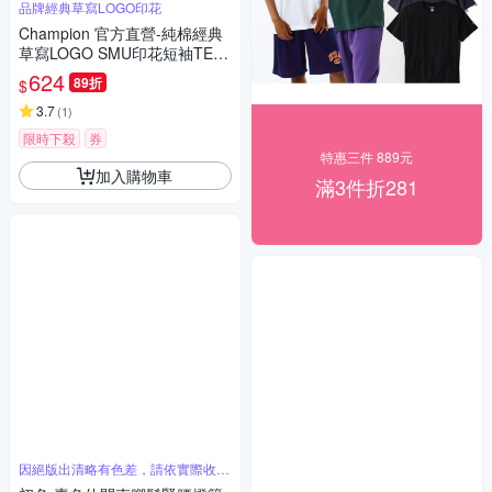
品牌經典草寫LOGO印花
Champion 官方直營-純棉經典
草寫LOGO SMU印花短袖TEE-
男(白色)
624
89折
$
3.7
(
1
)
限時下殺
券
特惠三件 889元
加入購物車
滿3件折281
因絕版出清略有色差，請依實際收到
商品為主