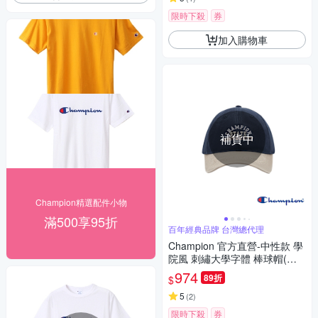
限時下殺
券
加入購物車
補貨中
Champion精選配件小物
滿500享95折
百年經典品牌 台灣總代理
Champion 官方直營-中性款 學
院風 刺繡大學字體 棒球帽(藍x
米)
974
89折
$
5
(
2
)
限時下殺
券