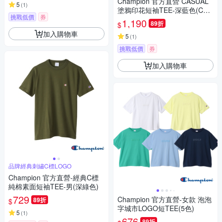
Champion 官方直營 CASUAL
5
(
1
)
塗鴉印花短袖TEE-深藍色(C3-
挑戰低價
券
B329-350)
1,190
89折
$
加入購物車
5
(
1
)
挑戰低價
券
加入購物車
品牌經典刺繡C標LOGO
Champion 官方直營-經典C標
純棉素面短袖TEE-男(深綠色)
729
Champion 官方直營-女款 泡泡
89折
$
字城市LOGO短TEE(5色)
5
(
1
)
676
89折