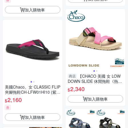
加入購物車
【CHACO 美國 女 LOW
商店
DOWN SLIDE 休閒拖鞋《熱帶
果汁》】CH-LSW01HK30/運動
美國Chaco。女 CLASSIC FLIP
2,340
$
拖鞋/休閒涼鞋
夾腳拖鞋CH-LFW01HI10 (紫線
恆美)
2,160
加入購物車
$
券
加入購物車