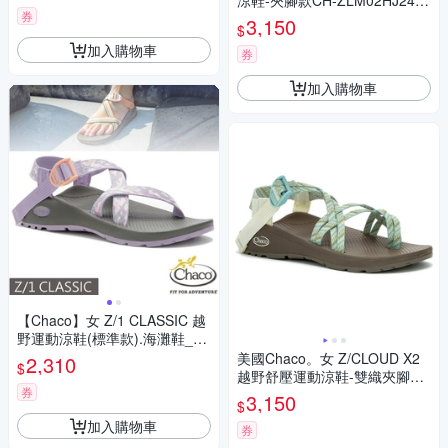
涼鞋-夾腳款CH-ZLM02HJ24
券
(潮流青綠)
3,150
$
加入購物車
券
加入購物車
【Chaco】女 Z/1 CLASSIC 越
野運動涼鞋(標準款).海灘鞋_C
H-ZCW01-HK02 粉橘冰沙
美國Chaco。女 Z/CLOUD X2
2,310
$
越野舒壓運動涼鞋-雙織夾腳款
券
CH-ZLW04HK23莎草古卷
3,150
$
加入購物車
券