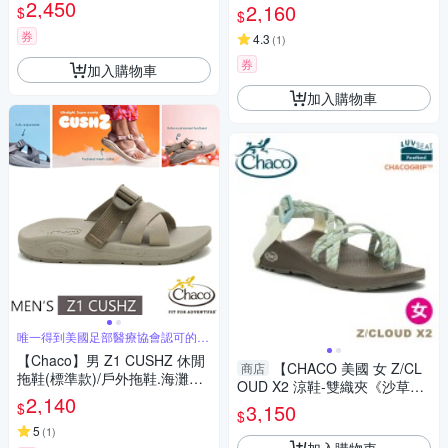
鞋.海灘鞋_CH-ZLM02-HI34 天
2,450
鞋_CH-CFM01-HL51 輕舟檸檬
2,160
$
$
際青銅
券
4.3
(
1
)
券
加入購物車
加入購物車
唯一得到美國足部醫療協會認可的運
動涼鞋
【Chaco】男 Z1 CUSHZ 休閒
【CHACO 美國 女 Z/CL
商店
拖鞋(標準款)/戶外拖鞋.海灘鞋_
OUD X2 涼鞋-雙織夾《沙草古
CH-USM01-HL78 滄海泥潤
2,140
卷》】CH-ZLW04HK23/越野/
$
3,150
$
健行/攀岩/溯溪/泛舟
5
(
1
)
加入購物車