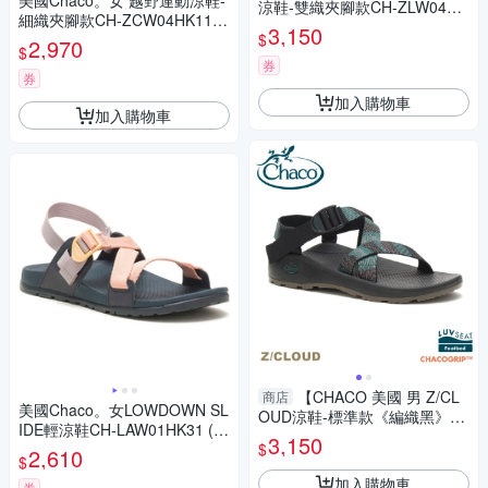
美國Chaco。女 越野運動涼鞋-
涼鞋-雙織夾腳款CH-ZLW04HI
細織夾腳款CH-ZCW04HK11
17 (威利黑白)
3,150
$
(黑色動力)
2,970
$
券
券
加入購物車
加入購物車
【CHACO 美國 男 Z/CL
商店
美國Chaco。女LOWDOWN SL
OUD涼鞋-標準款《編織黑》】
IDE輕涼鞋CH-LAW01HK31 (紫
CH-ZLM01HH29/越野舒壓運動
3,150
$
色花瓣)
2,610
涼鞋
$
加入購物車
券