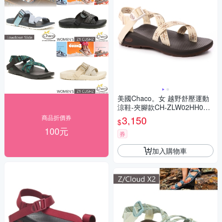
美國Chaco。女 越野舒壓運動
涼鞋-夾腳款CH-ZLW02HH09
(沙灘之窗)
商品折價券
3,150
$
100元
券
加入購物車