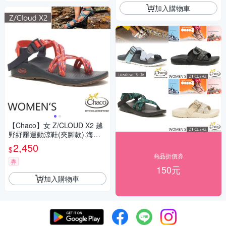
加入購物車
【Chaco】女 Z/CLOUD X2 越
野紓壓運動涼鞋(夾腳款).海灘
鞋_CH-ZLW04-HJ08 火辣香橙
2,450
$
商品折價券
券
150元
加入購物車