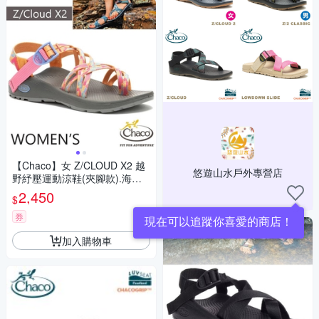
【Chaco】女 Z/CLOUD X2 越
悠遊山水戶外專營店
野紓壓運動涼鞋(夾腳款).海灘
鞋_CH-ZLW04-HK24 薄荷粉紅
2,450
$
券
現在可以追蹤你喜愛的商店！
加入購物車