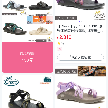
【Chaco】女 Z/1 CLASSIC 越
野運動涼鞋(標準款).海灘鞋_C
H-ZCW01-HK01 粉紫魅力
2,310
$
5
(
1
)
券
商品折價券
加入購物車
150元