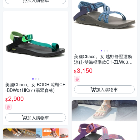
美國Chaco。女 越野舒壓運動
涼鞋-雙織標準款CH-ZLW03HJ
05 (翠藍拼圖)
3,150
$
券
美國Chaco。女 BODHI涼鞋CH
加入購物車
-BDW01HK27 (翡翠森林)
2,900
$
券
加入購物車