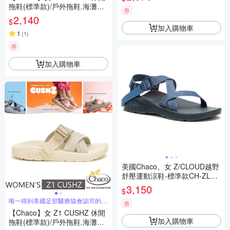
拖鞋(標準款)/戶外拖鞋.海灘鞋_
券
CH-USW01-HL22 葉茂黛黑
2,140
$
加入購物車
1
(
1
)
券
加入購物車
美國Chaco。女 Z/CLOUD越野
舒壓運動涼鞋-標準款CH-ZLW0
1HK17 (藍調絲絨)
3,150
$
唯一得到美國足部醫療協會認可的運
券
動涼鞋
【Chaco】女 Z1 CUSHZ 休閒
加入購物車
拖鞋(標準款)/戶外拖鞋.海灘鞋_