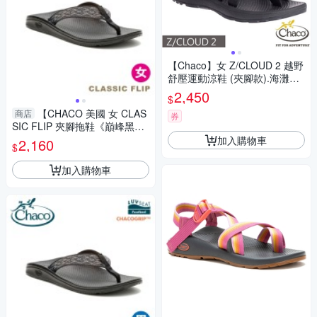
【Chaco】女 Z/CLOUD 2 越野
舒壓運動涼鞋 (夾腳款).海灘鞋_
CH-ZLW02-H406 黑(寬版)
2,450
$
【CHACO 美國 女 CLAS
商店
券
SIC FLIP 夾腳拖鞋《巔峰黑
白》】CH-CFW01HL66/人字
加入購物車
2,160
$
拖/戶外/海灘鞋/涼鞋
加入購物車