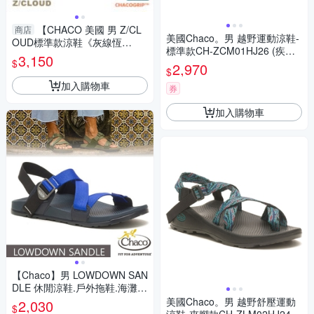
【CHACO 美國 男 Z/CL
商店
美國Chaco。男 越野運動涼鞋-
OUD標準款涼鞋《灰線恆
標準款CH-ZCM01HJ26 (疾風
美》】CH-ZLM01HI32/運動涼
3,150
$
綠)
2,970
鞋
$
加入購物車
券
加入購物車
【Chaco】男 LOWDOWN SAN
DLE 休閒涼鞋.戶外拖鞋.海灘鞋
_CH-LAM01-HJ35 錠藍海軍
美國Chaco。男 越野舒壓運動
2,030
$