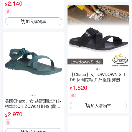
CH-USW01-HL24 葉茂香草
2,140
$
券
加入購物車
【Chaco】女 LOWDOWN SLI
DE 休閒涼鞋.戶外拖鞋.海灘鞋_
CH-LSW01-H405 黑
1,820
$
券
美國Chaco。女 越野運動涼鞋-
加入購物車
標準款CH-ZCW01HH49 (蘭洋
松羅)
2,970
$
券
加入購物車