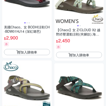
美國Chaco。女 BODHI涼鞋CH
【Chaco】女 Z/CLOUD X2 越
-BDW01HJ14 (深紅璐芭)
野紓壓運動涼鞋(夾腳款).海灘
2,900
$
鞋_CH-ZLW04-HK23 莎草古卷
2,450
$
券
券
加入購物車
加入購物車