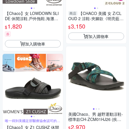
【Chaco】女 LOWDOWN SLI
【CHACO 美國 女 Z/CL
商店
DE 休閒涼鞋.戶外拖鞋.海灘鞋_
OUD 2 涼鞋-夾腳款《明亮藍
CH-LSW01-HJ22 天際灰藍
旗》】CH-ZLW02HK20/越野/
1,820
3,150
$
$
健行/攀岩/溯溪/泛舟
券
加入購物車
加入購物車
美國Chaco。男 越野運動涼鞋-
標準款CH-ZCM01HJ26 (疾風
唯一得到美國足部醫療協會認可的運
動涼鞋
綠)
2,970
【Chaco】女 Z1 CUSHZ 休閒
$