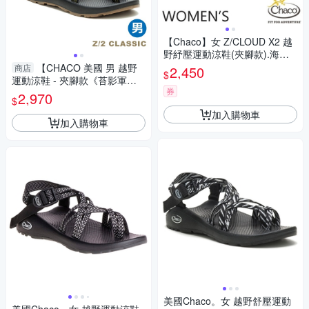
【Chaco】女 Z/CLOUD X2 越
野紓壓運動涼鞋(夾腳款).海灘
鞋_CH-ZLW04-HJ07 熱情紫玫
【CHACO 美國 男 越野
商店
2,450
$
瑰
運動涼鞋 - 夾腳款《苔影軍
券
風》】CH-ZCM02HM33/健行/
2,970
$
攀岩/沙地/溯溪/水上休閒
加入購物車
加入購物車
美國Chaco。女 越野舒壓運動