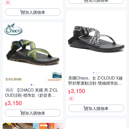
券
加入購物車
美國Chaco。女 Z/CLOUD X越
野舒壓運動涼鞋-雙織標準款CH
-ZLW03HK22黑白像素
3,150
【CHACO 美國 男 Z/CL
商店
$
OUD涼鞋-標準款《奶昔青
券
綠》】CH-ZLM01HK41/越野舒
3,150
$
壓運動涼鞋
加入購物車
加入購物車