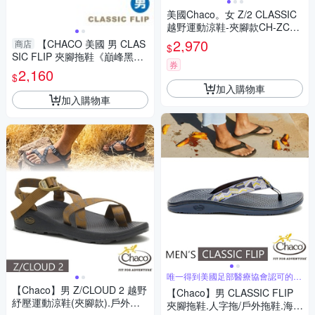
美國Chaco。女 Z/2 CLASSIC
越野運動涼鞋-夾腳款CH-ZCW
02HK06 (紅紫瑰麗)
2,970
【CHACO 美國 男 CLAS
商店
$
SIC FLIP 夾腳拖鞋《巔峰黑
券
白》】CH-CFM01HL66/人字
2,160
$
拖/戶外/海灘鞋/涼鞋
加入購物車
加入購物車
唯一得到美國足部醫療協會認可的專
業戶外鞋
【Chaco】男 Z/CLOUD 2 越野
【Chaco】男 CLASSIC FLIP
紓壓運動涼鞋(夾腳款).戶外拖
夾腳拖鞋.人字拖/戶外拖鞋.海灘