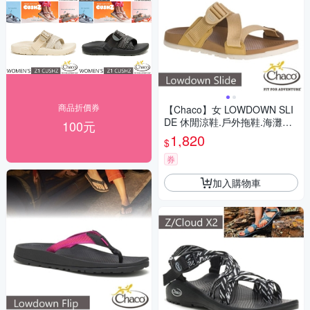
商品折價券
【Chaco】女 LOWDOWN SLI
DE 休閒涼鞋.戶外拖鞋.海灘鞋_
100元
CH-LSW01-HG02 咖哩黃
1,820
$
券
加入購物車