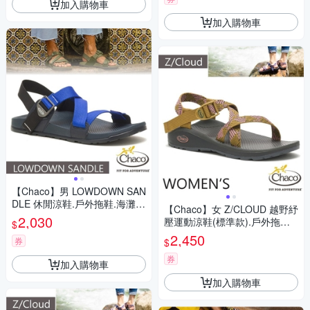
加入購物車
加入購物車
【Chaco】男 LOWDOWN SAN
DLE 休閒涼鞋.戶外拖鞋.海灘鞋
【Chaco】女 Z/CLOUD 越野紓
_CH-LAM01-HJ35 錠藍海軍
2,030
壓運動涼鞋(標準款).戶外拖鞋.
$
海灘鞋_CH-ZLW01-HJ01 卡其
2,450
券
$
青銅
券
加入購物車
加入購物車