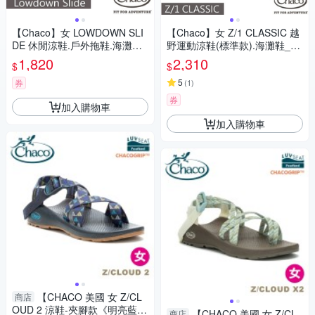
【Chaco】女 LOWDOWN SLI
【Chaco】女 Z/1 CLASSIC 越
DE 休閒涼鞋.戶外拖鞋.海灘鞋_
野運動涼鞋(標準款).海灘鞋_C
CH-LSW01-H405 黑
H-ZCW01-HK01 粉紫魅力
1,820
2,310
$
$
5
券
(
1
)
券
加入購物車
加入購物車
【CHACO 美國 女 Z/CL
商店
OUD 2 涼鞋-夾腳款《明亮藍
【CHACO 美國 女 Z/CL
商店