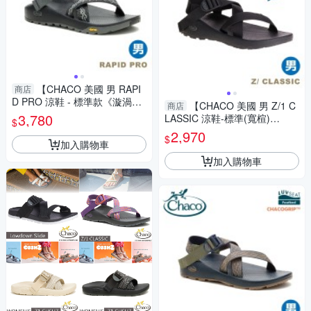
【CHACO 美國 男 RAPI
商店
D PRO 涼鞋 - 標準款《漩渦墨
【CHACO 美國 男 Z/1 C
商店
石》】CH-RPM01HM21/水中
3,780
LASSIC 涼鞋-標準(寬楦)
$
行走/多地形/水陸/防滑
《黑》】CH-ZCM01H506/旅
2,970
$
遊/健行/攀岩/急流泛舟
加入購物車
加入購物車