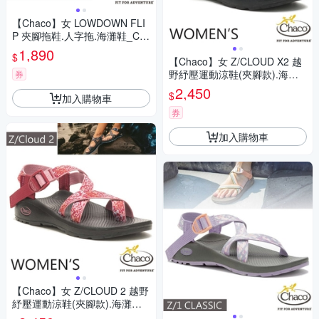
【Chaco】女 LOWDOWN FLI
P 夾腳拖鞋.人字拖.海灘鞋_CH-
LFW01-HI10 紫線恆美
1,890
$
【Chaco】女 Z/CLOUD X2 越
野紓壓運動涼鞋(夾腳款).海灘
券
鞋_CH-ZLW04-HI17 威利黑白
2,450
$
加入購物車
券
加入購物車
【Chaco】女 Z/CLOUD 2 越野
紓壓運動涼鞋(夾腳款).海灘鞋_
CH-ZLW02-HJ03 濛濛玫瑰