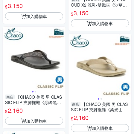
旗》】CH-ZLW02HK20/越野/
3,150
OUD X2 涼鞋-雙織夾《沙草古
$
健行/攀岩/溯溪/泛舟
卷》】CH-ZLW04HK23/越野/
3,150
$
健行/攀岩/溯溪/泛舟
加入購物車
加入購物車
【CHACO 美國 男 CLAS
商店
SIC FLIP 夾腳拖鞋《巔峰黑
【CHACO 美國 男 CLAS
商店
白》】CH-CFM01HL66/人字
2,160
SIC FLIP 夾腳拖鞋《柔光山
$
拖/戶外/海灘鞋/涼鞋
巒》】CH-CFM01HM01/人字
2,160
$
拖/戶外/海灘鞋/涼鞋
加入購物車
加入購物車