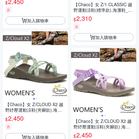
2,450
$
【Chaco】女 Z/1 CLASSIC 越
野運動涼鞋(標準款).海灘鞋_C
券
H-ZCW01-HK02 粉橘冰沙
2,310
$
加入購物車
券
加入購物車
【Chaco】女 Z/CLOUD X2 越
野紓壓運動涼鞋(夾腳款).海灘
鞋_CH-ZLW04-HK23 莎草古卷
2,450
$
【Chaco】女 Z/CLOUD X2 越
野紓壓運動涼鞋(夾腳款).海灘
券
鞋_CH-ZLW04-HJ07 熱情紫玫
2,450
$
加入購物車
瑰