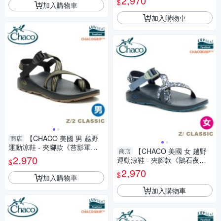
2,970
$
加入購物車
攀岩/沙地/溯溪/水上休閒
加入購物車
【CHACO 美國 男 越野
商店
運動涼鞋 - 夾腳款《苔影軍
【CHACO 美國 女 越野
商店
風》】CH-ZCM02HM33/健行/
2,970
運動涼鞋 - 夾腳款《鵝石夜
$
攀岩/沙地/溯溪/水上休閒
藍》】CH-ZCW01HM27/旅遊/
2,970
$
加入購物車
健行/攀岩/急流泛舟
加入購物車