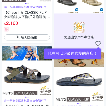
唯一得到美國足部醫療協會認可的專
業戶外鞋
【Chaco】女 CLASSIC FLIP
夾腳拖鞋.人字拖/戶外拖鞋.海灘
鞋_CH-CFW01-HL48 輕舟丁香
2,160
$
券
悠遊山水戶外專營店
加入購物車
現在可以追蹤你喜愛的商店！
唯一得到美國足部醫療協會認可的運
動涼鞋