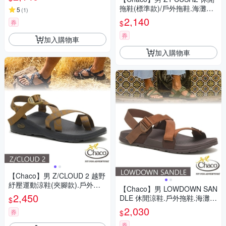
拖鞋(標準款)/戶外拖鞋.海灘鞋_
5
(
1
)
CH-USM01-H505 黑
2,140
券
$
券
加入購物車
加入購物車
【Chaco】男 Z/CLOUD 2 越野
紓壓運動涼鞋(夾腳款).戶外拖
【Chaco】男 LOWDOWN SAN
鞋.海灘鞋_CH-ZLM02-HI34 天
2,450
DLE 休閒涼鞋.戶外拖鞋.海灘鞋
$
際青銅
_CH-LAM01-HI27 長袍僧人
2,030
券
$
券