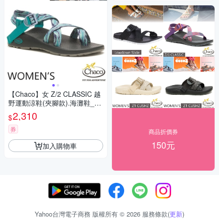
【Chaco】女 Z/2 CLASSIC 越
野運動涼鞋(夾腳款).海灘鞋_C
H-ZCW02-HJ10 潮流灰藍
2,310
$
券
商品折價券
150元
加入購物車
Yahoo台灣電子商務 版權所有 © 2026 服務條款(
更新
)