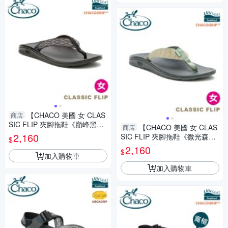
【CHACO 美國 女 CLAS
商店
SIC FLIP 夾腳拖鞋《巔峰黑
【CHACO 美國 女 CLAS
商店
白》】CH-CFW01HL66/人字
2,160
SIC FLIP 夾腳拖鞋《微光森
$
拖/戶外/海灘鞋/涼鞋
綠》】CH-CFW01HM02/人字
2,160
$
拖/戶外/海灘鞋/涼鞋
加入購物車
加入購物車