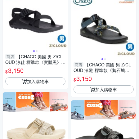
【CHACO 美國 男 Z/CL
商店
OUD 涼鞋-標準款《實體黑》】
【CHACO 美國 男 Z/CL
商店
CH-ZLM01H507/越野/舒壓/健
3,150
OUD 涼鞋-標準款《鵝石城
$
行/攀岩/溯溪/泛舟
灰》】CH-ZLM01HM39/越野/
3,150
$
加入購物車
舒壓/健行/攀岩/溯溪/泛舟
加入購物車