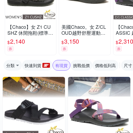
【Chaco】女 Z1 CU
美國Chaco。女 Z/CL
【Chac
SHZ 休閒拖鞋(標準
OUD越野舒壓運動涼
ASSI
款)/戶外拖鞋.海灘鞋_
鞋-標準款CH-ZLW01
(標準款)
2,140
3,150
2,31
$
$
$
CH-USW01-HL22 葉
HK19 (黑白平衡)
ZCW01
券
券
券
茂黛黑
力
分類
快速到貨
有現貨
挑戰低價
價格低到高
尺寸