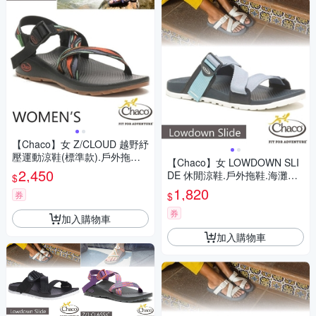
【Chaco】女 Z/CLOUD 越野紓
壓運動涼鞋(標準款).戶外拖鞋.
【Chaco】女 LOWDOWN SLI
海灘鞋_CH-ZLW01-HI13 紅嵐
2,450
DE 休閒涼鞋.戶外拖鞋.海灘鞋_
$
煙霧
CH-LSW01-HJ22 天際灰藍
1,820
券
$
券
加入購物車
加入購物車