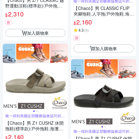
【Chaco】男 Z/1 CLASSIC 越
唯一得到美國足部醫療協會認可的專
業戶外鞋
野運動涼鞋(標準款)/戶外拖鞋.
【Chaco】男 CLASSIC FLIP
海灘鞋_CH-ZCM01-HL70 巔峰
2,310
夾腳拖鞋.人字拖/戶外拖鞋.海灘
$
藍夜
鞋_CH-CFM01-HL51 輕舟檸檬
2,160
券
$
4.3
(
1
)
加入購物車
券
加入購物車
唯一得到美國足部醫療協會認可的運
動涼鞋
【Chaco】男 Z1 CUSHZ 休閒
拖鞋(標準款)/戶外拖鞋.海灘鞋_
唯一得到美國足部醫療協會認可的運
CH-USM01-HL78 滄海泥潤
2,140
動涼鞋
$
【Chaco】男 Z1 CUSHZ 休閒