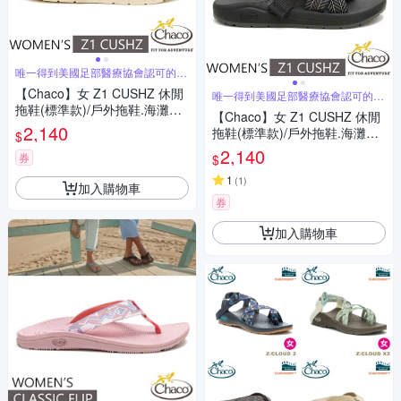
唯一得到美國足部醫療協會認可的運
動涼鞋
【Chaco】女 Z1 CUSHZ 休閒
唯一得到美國足部醫療協會認可的運
動涼鞋
拖鞋(標準款)/戶外拖鞋.海灘鞋_
【Chaco】女 Z1 CUSHZ 休閒
CH-USW01-HL24 葉茂香草
2,140
拖鞋(標準款)/戶外拖鞋.海灘鞋_
$
CH-USW01-HL22 葉茂黛黑
2,140
券
$
1
(
1
)
加入購物車
券
加入購物車