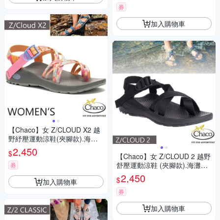
券
加入購物車
【Chaco】女 Z/CLOUD X2 越
野紓壓運動涼鞋(夾腳款).海灘
鞋_CH-ZLW04-HK24 薄荷粉紅
2,450
$
【Chaco】女 Z/CLOUD 2 越野
舒壓運動涼鞋 (夾腳款).海灘鞋_
券
CH-ZLW02-H406 黑(寬版)
2,450
$
加入購物車
券
加入購物車