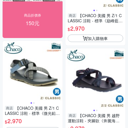
商品折價券
【CHACO 美國 男 Z/1 C
商店
LASSIC 涼鞋 - 標準《巔峰藍
150元
夜》】CH-ZCM01HL70/旅遊/
2,970
$
健行/攀岩/急流泛舟
加入購物車
【CHACO 美國 男 Z/1 C
商店
LASSIC 涼鞋 - 標準《微光鉛
【CHACO 美國 男 越野
商店
影》】CH-ZCM01HM25/旅遊/
2,970
運動涼鞋 - 夾腳款《奔騰海
$
健行/攀岩/急流泛舟
洋》】CH-ZCM02HL85/健行/