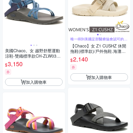
唯一得到美國足部醫療協會認可的運
動涼鞋
【Chaco】女 Z1 CUSHZ 休閒
美國Chaco。女 越野舒壓運動
拖鞋(標準款)/戶外拖鞋.海灘鞋_
涼鞋-雙織標準款CH-ZLW03HJ
CH-USW01-HL24 葉茂香草
2,140
$
05 (翠藍拼圖)
3,150
$
券
券
加入購物車
加入購物車