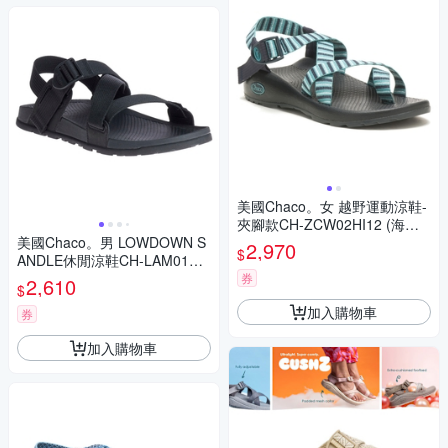
美國Chaco。女 越野運動涼鞋-
夾腳款CH-ZCW02HI12 (海岸
美國Chaco。男 LOWDOWN S
軍藍)
2,970
$
ANDLE休閒涼鞋CH-LAM01H4
05(黑)
券
2,610
$
加入購物車
券
加入購物車