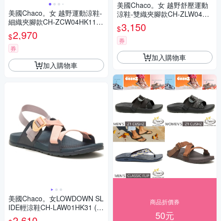
美國Chaco。女 越野舒壓運動
美國Chaco。女 越野運動涼鞋-
涼鞋-雙織夾腳款CH-ZLW04HI
細織夾腳款CH-ZCW04HK11
17 (威利黑白)
3,150
$
(黑色動力)
2,970
$
券
券
加入購物車
加入購物車
美國Chaco。女LOWDOWN SL
商品折價券
IDE輕涼鞋CH-LAW01HK31 (紫
50元
色花瓣)
2,610