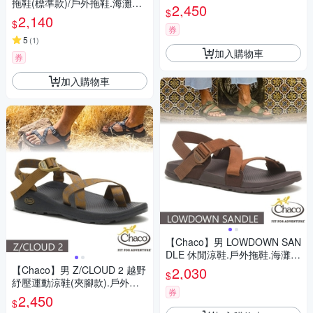
拖鞋(標準款)/戶外拖鞋.海灘鞋_
CH-ZLW02-H406 黑(寬版)
2,450
$
CH-USM01-HL78 滄海泥潤
2,140
$
券
5
(
1
)
加入購物車
券
加入購物車
【Chaco】男 LOWDOWN SAN
DLE 休閒涼鞋.戶外拖鞋.海灘鞋
_CH-LAM01-HI27 長袍僧人
【Chaco】男 Z/CLOUD 2 越野
2,030
$
紓壓運動涼鞋(夾腳款).戶外拖
券
鞋.海灘鞋_CH-ZLM02-HI34 天
2,450
$
際青銅