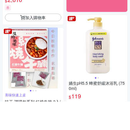
$
券
加入購物車
嬌生pH5.5 蜂蜜舒緩沐浴乳 (75
0ml)
119
美味快速上桌
$
味王 調理包系列 紅燒牛腩 2入/
5
(
45
)
總銷量>300
組
活動
券
92
$
加入購物車
4.9
(
51
)
總銷量>300
活動
券