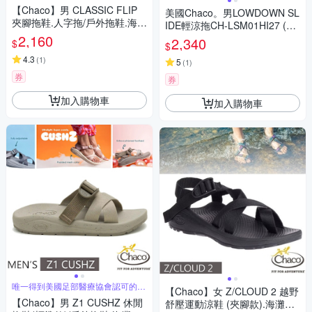
業戶外鞋
【Chaco】男 CLASSIC FLIP
美國Chaco。男LOWDOWN SL
夾腳拖鞋.人字拖/戶外拖鞋.海灘
IDE輕涼拖CH-LSM01HI27 (長
鞋_CH-CFM01-HL51 輕舟檸檬
2,160
袍僧人)
2,340
$
$
4.3
(
1
)
5
(
1
)
券
券
加入購物車
加入購物車
唯一得到美國足部醫療協會認可的運
【Chaco】女 Z/CLOUD 2 越野
動涼鞋
【Chaco】男 Z1 CUSHZ 休閒
舒壓運動涼鞋 (夾腳款).海灘鞋_