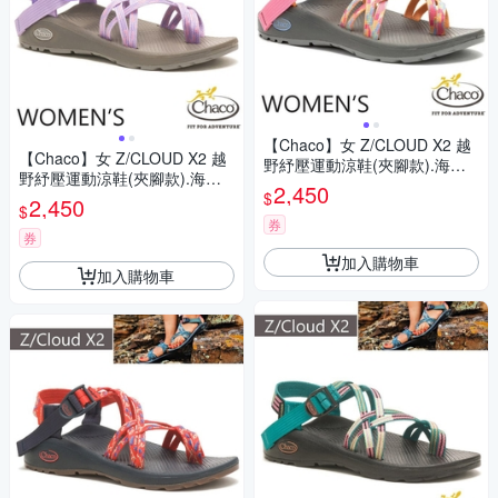
【Chaco】女 Z/CLOUD X2 越
【Chaco】女 Z/CLOUD X2 越
野紓壓運動涼鞋(夾腳款).海灘
野紓壓運動涼鞋(夾腳款).海灘
鞋_CH-ZLW04-HK24 薄荷粉紅
2,450
$
鞋_CH-ZLW04-HJ07 熱情紫玫
2,450
$
瑰
券
券
加入購物車
加入購物車