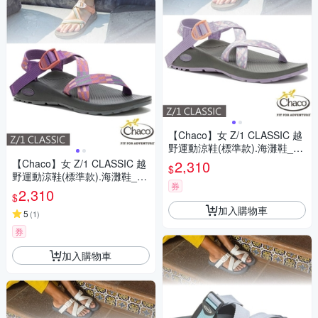
【Chaco】女 Z/1 CLASSIC 越
野運動涼鞋(標準款).海灘鞋_C
H-ZCW01-HK02 粉橘冰沙
【Chaco】女 Z/1 CLASSIC 越
2,310
$
野運動涼鞋(標準款).海灘鞋_C
券
H-ZCW01-HK01 粉紫魅力
2,310
$
加入購物車
5
(
1
)
券
加入購物車