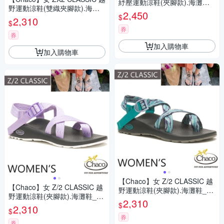
紓壓運動涼鞋(夾腳款).海灘鞋_
野運動涼鞋(雙織夾腳款).海灘
CH-ZLW02-HH09 沙灘之窗
2,450
$
鞋_CH-ZCW04-HK10 紫粉升
2,310
$
華
券
券
加入購物車
加入購物車
【Chaco】女 Z/2 CLASSIC 越
【Chaco】女 Z/2 CLASSIC 越
野運動涼鞋(夾腳款).海灘鞋_C
野運動涼鞋(夾腳款).海灘鞋_C
H-ZCW02-HJ10 潮流灰藍
2,310
$
H-ZCW02-HJ11 魅眼紫玫瑰
2,310
$
券
券