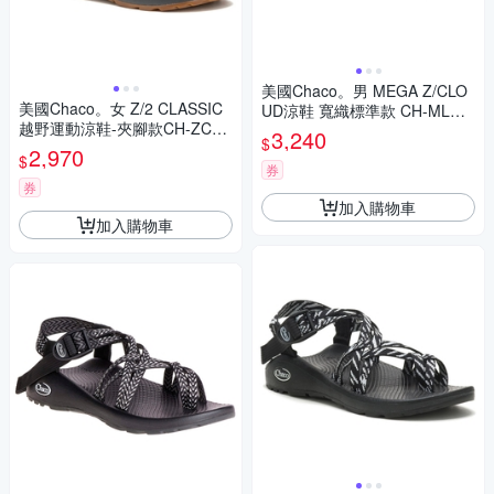
美國Chaco。男 MEGA Z/CLO
美國Chaco。女 Z/2 CLASSIC
UD涼鞋 寬織標準款 CH-MLM0
越野運動涼鞋-夾腳款CH-ZCW
1HK40 (黑色魅力)
3,240
$
02HK06 (紅紫瑰麗)
2,970
$
券
券
加入購物車
加入購物車