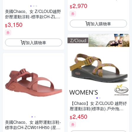
松羅)
2,970
$
美國Chaco。女 Z/CLOUD越野
券
舒壓運動涼鞋-標準款CH-ZLW0
1HK17 (藍調絲絨)
3,150
加入購物車
$
券
加入購物車
【Chaco】女 Z/CLOUD 越野紓
壓運動涼鞋(標準款).戶外拖鞋.
海灘鞋_CH-ZLW01-HJ01 卡其
2,450
$
青銅
美國Chaco。女 越野運動涼鞋-
券
標準款CH-ZCW01HH50 (星燦