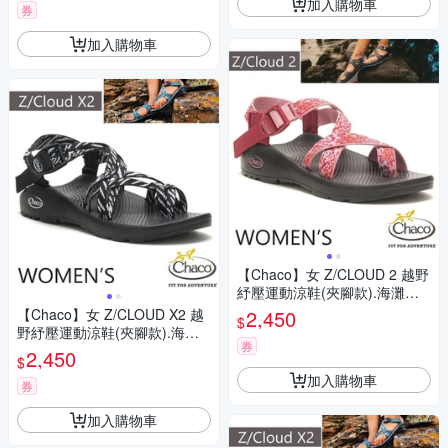
加入購物車
券
加入購物車
【Chaco】女 Z/CLOUD 2 越野
紓壓運動涼鞋(夾腳款).海灘鞋_
CH-ZLW02-HJ03 濛濛玫瑰
【Chaco】女 Z/CLOUD X2 越
2,450
$
野紓壓運動涼鞋(夾腳款).海灘
券
鞋_CH-ZLW04-HI17 威利黑白
2,450
$
加入購物車
券
加入購物車