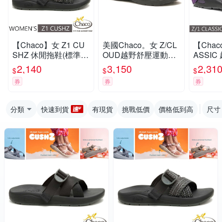
【Chaco】女 Z1 CU
美國Chaco。女 Z/CL
【Chac
SHZ 休閒拖鞋(標準
OUD越野舒壓運動涼
ASSI
款)/戶外拖鞋.海灘鞋_
鞋-標準款CH-ZLW01
(標準款)
2,140
3,150
2,31
$
$
$
CH-USW01-HL22 葉
HK19 (黑白平衡)
ZCW01
券
券
券
茂黛黑
力
分類
快速到貨
有現貨
挑戰低價
價格低到高
尺寸