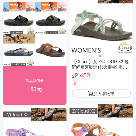
【Chaco】女 Z/CLOUD X2 越
野紓壓運動涼鞋(夾腳款).海灘
鞋_CH-ZLW04-HK23 莎草古卷
2,450
$
商品折價券
券
150元
加入購物車