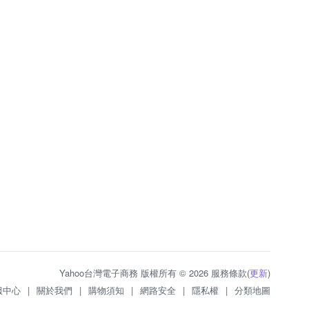
Yahoo台灣電子商務 版權所有 © 2026 服務條款(
更新
)
服中心
|
關於我們
|
購物須知
|
網路安全
|
隱私權
|
分類地圖