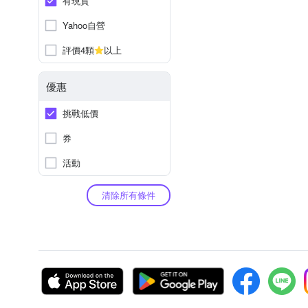
有現貨
Yahoo自營
評價4顆
以上
優惠
挑戰低價
券
活動
清除所有條件