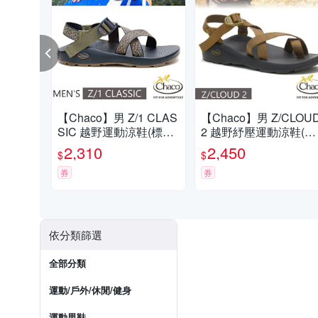
【Chaco】男 Z/1 CLAS
【Chaco】男 Z/CLOU
SIC 越野運動涼鞋(標準
2 越野紓壓運動涼鞋(夾
款)/戶外拖鞋.海灘鞋_C
腳款).戶外拖鞋.海灘鞋
2,310
2,450
$
$
H-ZCM01-HL70 巔峰藍
CH-ZLM02-HI34 天際
夜
券
銅
券
依分類篩選
全部分類
運動/戶外/休閒/健身
運動男鞋