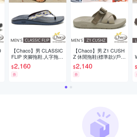
D
【Chaco】男 CLASSIC
【Chaco】男 Z1 CUSH
FLIP 夾腳拖鞋.人字拖/
Z 休閒拖鞋(標準款)/戶外
_
戶外拖鞋.海灘鞋_CH-C
拖鞋.海灘鞋_CH-USM0
2,160
2,140
$
$
青
FM01-HL51 輕舟檸檬
1-HL78 滄海泥潤
券
券