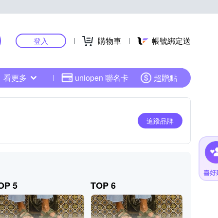
購物車
帳號綁定送
登入
看更多
uniopen 聯名卡
超贈點
追蹤品牌
OP 5
TOP 6
TOP