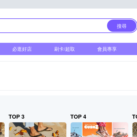
搜尋
必逛好店
刷卡/超取
會員專享
TOP 3
TOP 4
T