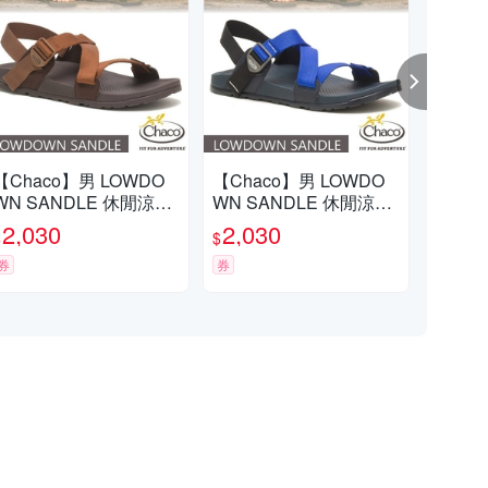
【Chaco】男 LOWDO
【Chaco】男 LOWDO
【C
WN SANDLE 休閒涼鞋.
WN SANDLE 休閒涼鞋.
Z 
戶外拖鞋.海灘鞋_CH-L
戶外拖鞋.海灘鞋_CH-L
拖鞋
2,030
2,030
2,
$
$
$
AM01-HI27 長袍僧人
AM01-HJ35 錠藍海軍
1-H
券
券
券