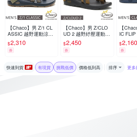
【Chaco】男 Z/1 CL
【Chaco】男 Z/CLO
【Chac
ASSIC 越野運動涼鞋
UD 2 越野紓壓運動涼
IC FL
(標準款)/戶外拖鞋.海
鞋(夾腳款).戶外拖鞋.
字拖/戶
2,310
2,450
2,16
$
$
$
灘鞋_CH-ZCM01-HL
海灘鞋_CH-ZLM02-H
_CH-CF
券
券
券
70 巔峰藍夜
I34 天際青銅
舟檸檬
快速到貨
有現貨
挑戰低價
價格低到高
排序
更多