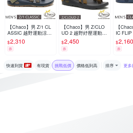
【Chaco】男 Z/1 CL
【Chaco】男 Z/CLO
【Chac
ASSIC 越野運動涼鞋
UD 2 越野紓壓運動涼
IC FL
(標準款)/戶外拖鞋.海
鞋(夾腳款).戶外拖鞋.
字拖/戶
2,310
2,450
2,16
$
$
$
灘鞋_CH-ZCM01-HL
海灘鞋_CH-ZLM02-H
_CH-CF
券
券
券
70 巔峰藍夜
I34 天際青銅
舟檸檬
快速到貨
有現貨
挑戰低價
價格低到高
排序
更多