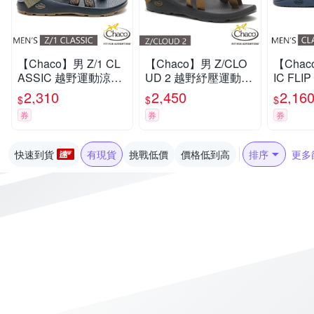
【Chaco】男 Z/1 CL
【Chaco】男 Z/CLO
【Chac
ASSIC 越野運動涼鞋
UD 2 越野紓壓運動涼
IC FL
(標準款)/戶外拖鞋.海
鞋(夾腳款).戶外拖鞋.
字拖/戶
2,310
2,450
2,16
$
$
$
灘鞋_CH-ZCM01-HL
海灘鞋_CH-ZLM02-H
_CH-CF
券
券
券
70 巔峰藍夜
I34 天際青銅
舟檸檬
快速到貨
有現貨
挑戰低價
價格低到高
排序
更多