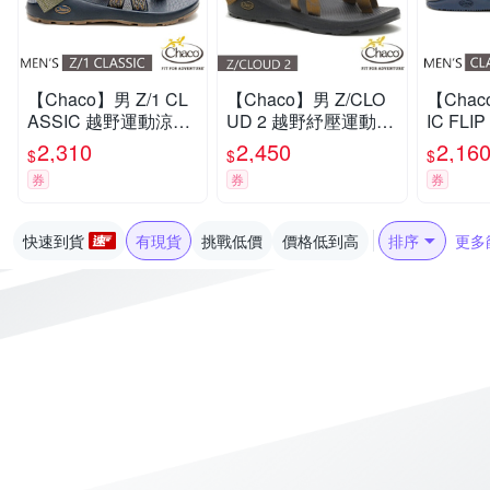
【Chaco】男 Z/1 CL
【Chaco】男 Z/CLO
【Chac
ASSIC 越野運動涼鞋
UD 2 越野紓壓運動涼
IC FL
(標準款)/戶外拖鞋.海
鞋(夾腳款).戶外拖鞋.
字拖/戶
2,310
2,450
2,16
$
$
$
灘鞋_CH-ZCM01-HL
海灘鞋_CH-ZLM02-H
_CH-CF
券
券
券
70 巔峰藍夜
I34 天際青銅
舟檸檬
快速到貨
有現貨
挑戰低價
價格低到高
排序
更多