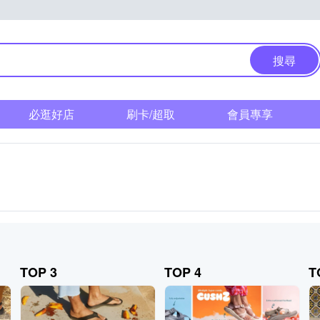
搜尋
必逛好店
刷卡/超取
會員專享
TOP 3
TOP 4
T