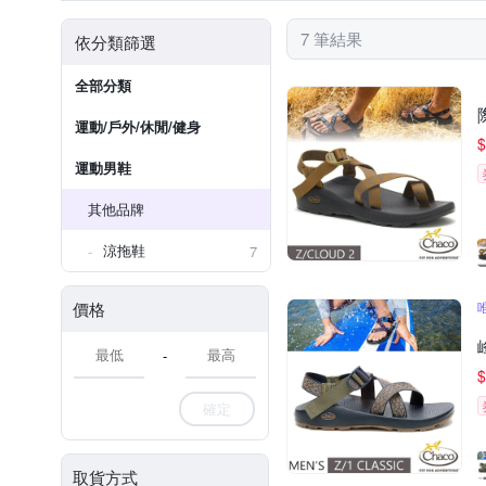
7 筆結果
依分類篩選
全部分類
運動/戶外/休閒/健身
$
運動男鞋
其他品牌
涼拖鞋
7
價格
-
$
確定
取貨方式