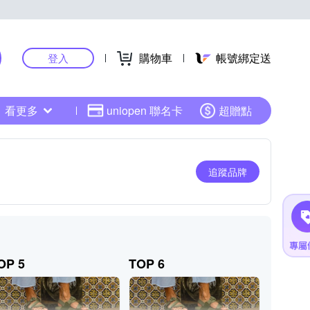
購物車
帳號綁定送
登入
看更多
uniopen 聯名卡
超贈點
追蹤品牌
OP 5
TOP 6
TOP