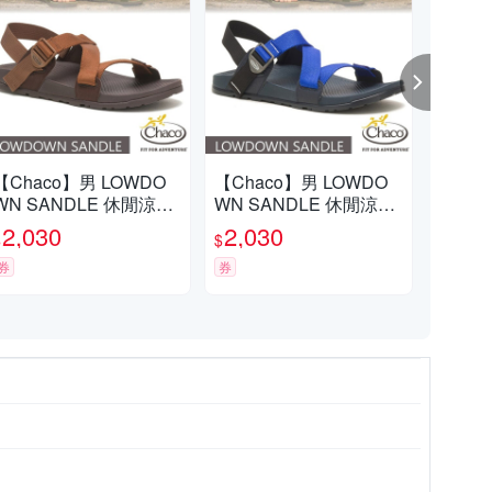
【Chaco】男 LOWDO
【Chaco】男 LOWDO
【C
WN SANDLE 休閒涼鞋.
WN SANDLE 休閒涼鞋.
Z 
戶外拖鞋.海灘鞋_CH-L
戶外拖鞋.海灘鞋_CH-L
拖鞋
2,030
2,030
2,
$
$
$
AM01-HI27 長袍僧人
AM01-HJ35 錠藍海軍
1-H
券
券
券