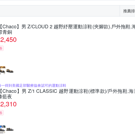
推薦排
【Chaco】男 Z/CLOUD 2 越野紓壓運動涼鞋(夾腳款).戶外拖鞋.海灘
際青銅
2,450
券
唯一得到美國足部醫療協會認可的運動涼鞋
【Chaco】男 Z/1 CLASSIC 越野運動涼鞋(標準款)/戶外拖鞋.海灘
峰藍夜
2,310
券