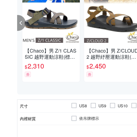
【Chaco】男 Z/1 CLAS
【Chaco】男 Z/CLOU
SIC 越野運動涼鞋(標準
2 越野紓壓運動涼鞋(夾
款)/戶外拖鞋.海灘鞋_C
腳款).戶外拖鞋.海灘鞋
2,310
2,450
$
$
H-ZCM01-HL70 巔峰藍
CH-ZLM02-HI34 天際
夜
券
銅
券
US8
US9
US10
尺寸
依吊牌標示
內裡材質
正常
男
依吊牌標示
依吊牌標示
拖鞋
平底 1cm以下
休閒鞋
版型
適用性別
鞋墊材質
鞋面材質
款式
後跟高