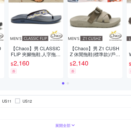
D
【Chaco】男 CLASSIC
【Chaco】男 Z1 CUSH
FLIP 夾腳拖鞋.人字拖/
Z 休閒拖鞋(標準款)/戶外
_
戶外拖鞋.海灘鞋_CH-C
拖鞋.海灘鞋_CH-USM0
2,160
2,140
$
$
青
FM01-HL51 輕舟檸檬
1-HL78 滄海泥潤
券
券
US11
US12
展開全部