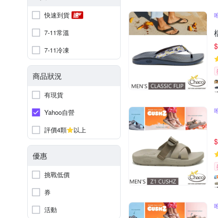
快速到貨
7-11常溫
$
7-11冷凍
商品狀況
有現貨
Yahoo自營
評價4顆
以上
$
優惠
挑戰低價
券
活動