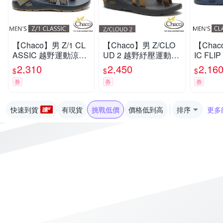
【Chaco】男 Z/1 CL
【Chaco】男 Z/CLO
【Chac
ASSIC 越野運動涼鞋
UD 2 越野紓壓運動涼
IC FL
(標準款)/戶外拖鞋.海
鞋(夾腳款).戶外拖鞋.
字拖/戶
2,310
2,450
2,16
$
$
$
灘鞋_CH-ZCM01-HL
海灘鞋_CH-ZLM02-H
_CH-CF
券
券
券
70 巔峰藍夜
I34 天際青銅
舟檸檬
快速到貨
有現貨
挑戰低價
價格低到高
排序
更多