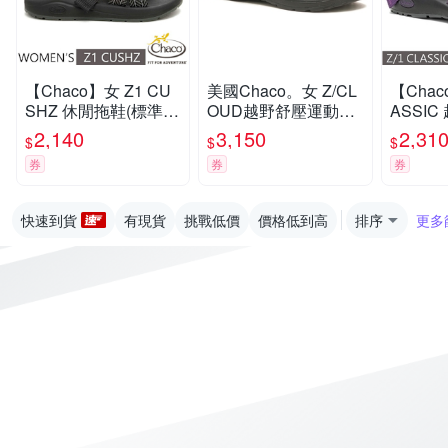
【Chaco】女 Z1 CU
美國Chaco。女 Z/CL
【Chac
SHZ 休閒拖鞋(標準
OUD越野舒壓運動涼
ASSI
款)/戶外拖鞋.海灘鞋_
鞋-標準款CH-ZLW01
(標準款)
2,140
3,150
2,31
$
$
$
CH-USW01-HL22 葉
HK19 (黑白平衡)
ZCW01
券
券
券
茂黛黑
力
快速到貨
有現貨
挑戰低價
價格低到高
排序
更多