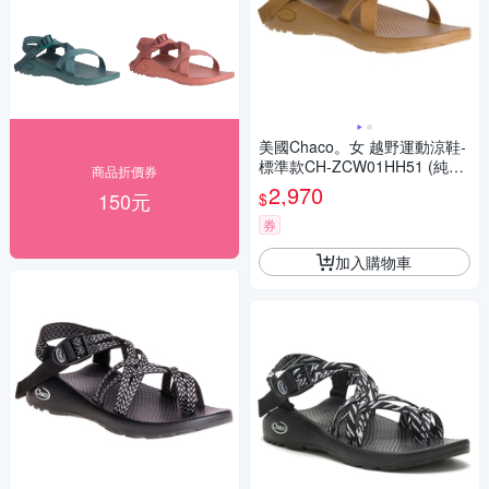
美國Chaco。女 越野運動涼鞋-
標準款CH-ZCW01HH51 (純粹
商品折價券
棕色)
2,970
150元
$
券
加入購物車