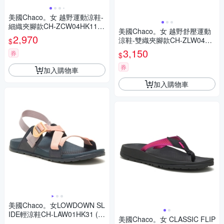
美國Chaco。女 越野運動涼鞋-
細織夾腳款CH-ZCW04HK11
美國Chaco。女 越野舒壓運動
(黑色動力)
2,970
涼鞋-雙織夾腳款CH-ZLW04HI
$
17 (威利黑白)
3,150
券
$
券
加入購物車
加入購物車
美國Chaco。女LOWDOWN SL
IDE輕涼鞋CH-LAW01HK31 (紫
美國Chaco。女 CLASSIC FLIP
色花瓣)