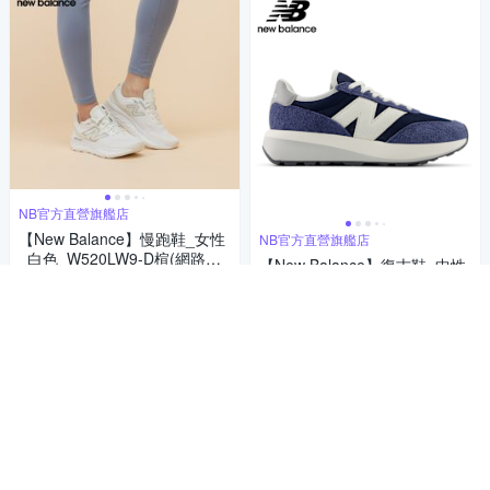
NB官方直營旗艦店
【New Balance】慢跑鞋_女性
NB官方直營旗艦店
_白色_W520LW9-D楦(網路獨
【New Balance】復古鞋_中性
家款)
1,899
_深藍色_U370AG-D楦
$
2,310
$
5
(
3
)
總銷量>50
5
活動
券
(
1
)
活動
券
加入購物車
加入購物車