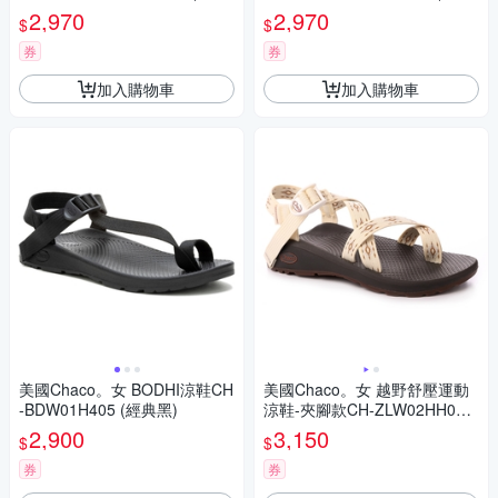
松羅)
釉蠟)
2,970
2,970
$
$
券
券
加入購物車
加入購物車
美國Chaco。女 BODHI涼鞋CH
美國Chaco。女 越野舒壓運動
-BDW01H405 (經典黑)
涼鞋-夾腳款CH-ZLW02HH09
(沙灘之窗)
2,900
3,150
$
$
券
券