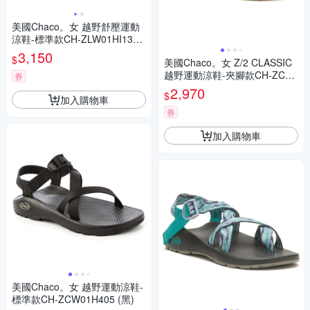
美國Chaco。女 越野舒壓運動
涼鞋-標準款CH-ZLW01HI13
(紅嵐煙霧)
3,150
$
美國Chaco。女 Z/2 CLASSIC
越野運動涼鞋-夾腳款CH-ZCW
券
02HK07 (沙漠之歌)
2,970
$
加入購物車
券
加入購物車
美國Chaco。女 越野運動涼鞋-
標準款CH-ZCW01H405 (黑)