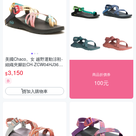
美國Chaco。女 越野運動涼鞋-
細織夾腳款CH-ZCW04HJ36
(原色調和)
3,150
$
商品折價券
券
100元
加入購物車