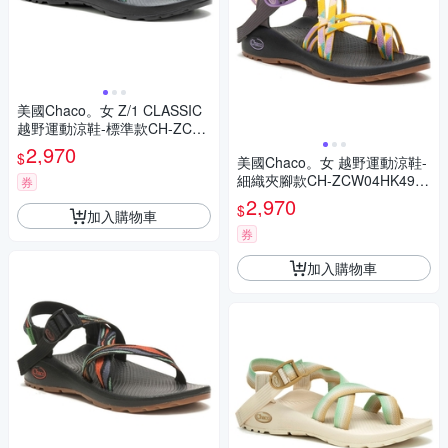
美國Chaco。女 Z/1 CLASSIC
越野運動涼鞋-標準款CH-ZCW
01HK04 (灰綠積木)
2,970
$
美國Chaco。女 越野運動涼鞋-
細織夾腳款CH-ZCW04HK49
券
(閃耀金塵)
2,970
$
加入購物車
券
加入購物車