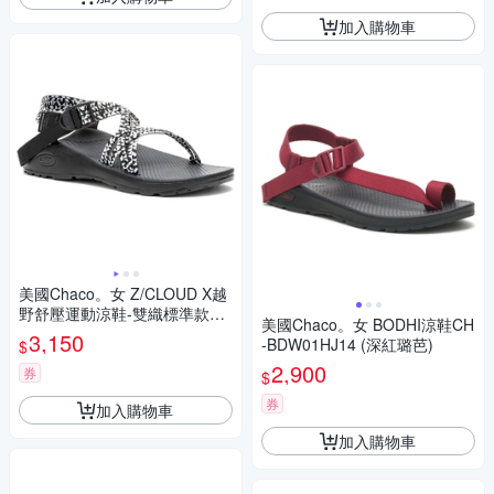
加入購物車
美國Chaco。女 Z/CLOUD X越
野舒壓運動涼鞋-雙織標準款CH
美國Chaco。女 BODHI涼鞋CH
-ZLW03HK22黑白像素
3,150
-BDW01HJ14 (深紅璐芭)
$
2,900
券
$
券
加入購物車
加入購物車