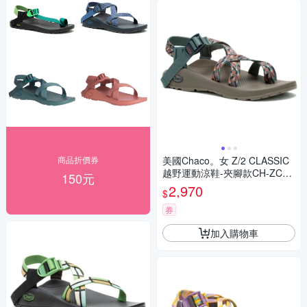
商品折價券
美國Chaco。女 Z/2 CLASSIC
越野運動涼鞋-夾腳款CH-ZCW
150元
02HK08 (森林之影)
2,970
$
券
加入購物車