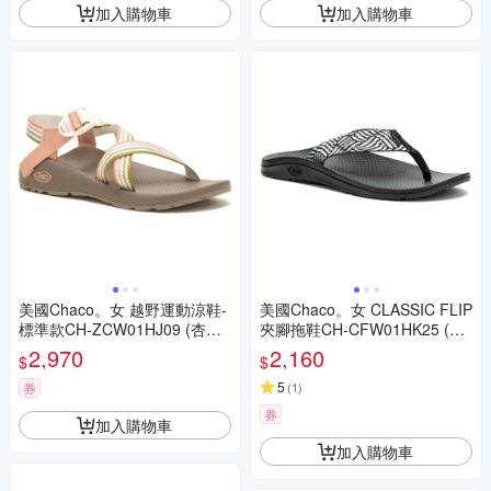
加入購物車
加入購物車
美國Chaco。女 越野運動涼鞋-
美國Chaco。女 CLASSIC FLIP
標準款CH-ZCW01HJ09 (杏黃
夾腳拖鞋CH-CFW01HK25 (銀
霜淇淋)
白夢幻)
2,970
2,160
$
$
5
券
(
1
)
券
加入購物車
加入購物車