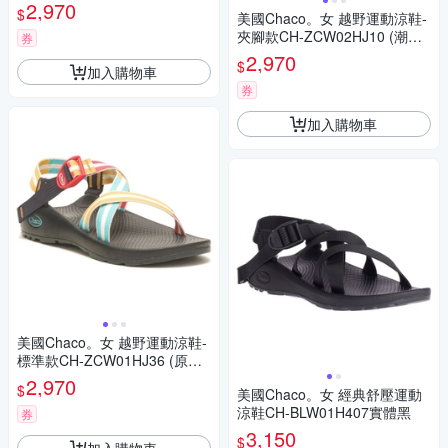
2,970
$
美國Chaco。女 越野運動涼鞋-
夾腳款CH-ZCW02HJ10 (潮流
券
灰藍)
2,970
$
加入購物車
券
加入購物車
美國Chaco。女 越野運動涼鞋-
標準款CH-ZCW01HJ36 (原色
調和)
2,970
$
美國Chaco。女 經典舒壓運動
涼鞋CH-BLW01H407實體黑
券
3,150
$
加入購物車