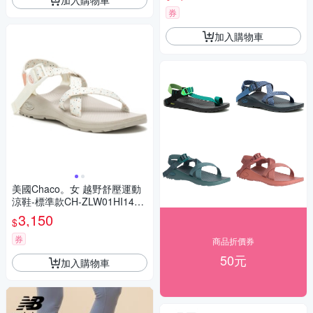
券
加入購物車
美國Chaco。女 越野舒壓運動
涼鞋-標準款CH-ZLW01HI14
(奶油碎片)
3,150
$
券
商品折價券
50元
加入購物車