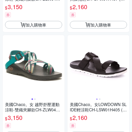
07 (熱情紫玫瑰)
體黑)
3,150
2,160
$
$
券
券
加入購物車
加入購物車
美國Chaco。女 越野舒壓運動
美國Chaco。女LOWDOWN SL
涼鞋-雙織夾腳款CH-ZLW04HJ
IDE輕涼鞋CH-LSW01H405 (經
06 (青綠線條)
典黑)
3,150
2,160
$
$
券
券