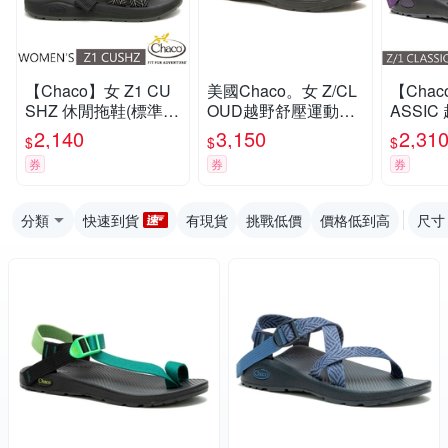
【Chaco】女 Z1 CU
美國Chaco。女 Z/CL
【Chac
SHZ 休閒拖鞋(標準
OUD越野舒壓運動涼
ASSI
款)/戶外拖鞋.海灘鞋_
鞋-標準款CH-ZLW01
(標準款)
2,140
3,150
2,31
$
$
$
CH-USW01-HL22 葉
HK19 (黑白平衡)
ZCW01
券
券
券
茂黛黑
力
分類
快速到貨
有現貨
挑戰低價
價格低到高
尺寸