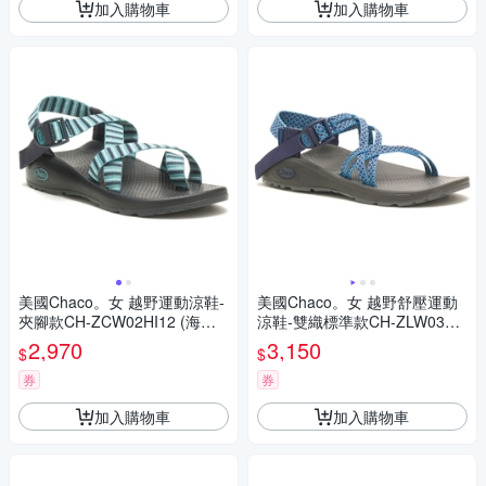
加入購物車
加入購物車
美國Chaco。女 越野運動涼鞋-
美國Chaco。女 越野舒壓運動
夾腳款CH-ZCW02HI12 (海岸
涼鞋-雙織標準款CH-ZLW03HJ
軍藍)
05 (翠藍拼圖)
2,970
3,150
$
$
券
券
加入購物車
加入購物車