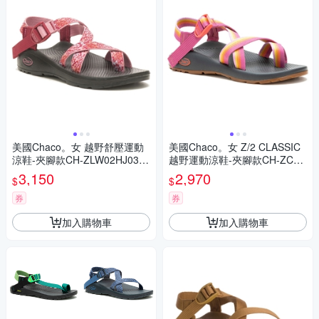
美國Chaco。女 越野舒壓運動
美國Chaco。女 Z/2 CLASSIC
涼鞋-夾腳款CH-ZLW02HJ03
越野運動涼鞋-夾腳款CH-ZCW
(濛濛玫瑰)
02HK06 (紅紫瑰麗)
3,150
2,970
$
$
券
券
加入購物車
加入購物車