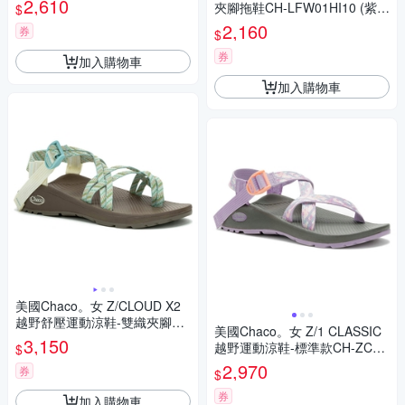
2,610
夾腳拖鞋CH-LFW01HI10 (紫線
$
恆美)
2,160
券
$
券
加入購物車
加入購物車
美國Chaco。女 Z/CLOUD X2
越野舒壓運動涼鞋-雙織夾腳款
美國Chaco。女 Z/1 CLASSIC
CH-ZLW04HK23莎草古卷
3,150
越野運動涼鞋-標準款CH-ZCW
$
01HK02 (粉橘冰沙)
2,970
券
$
券
加入購物車