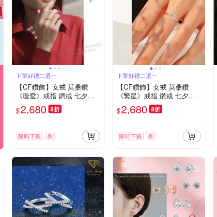
下單好禮二選一
下單好禮二選一
【CF鑽飾】女戒 莫桑鑽
【CF鑽飾】女戒 莫桑鑽
《璇愛》戒指 鑽戒 七夕情
《繁星》戒指 鑽戒 七夕情
人節 禮物 飾品 生日送禮 求
人節 生日送禮 禮物 飾品
2,680
2,680
8折
8折
$
$
婚 告白
限時下殺
券
限時下殺
券