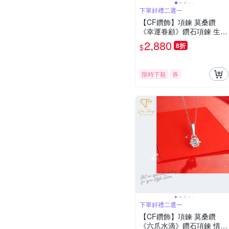
下單好禮二選一
【CF鑽飾】項鍊 莫桑鑽
《幸運眷顧》鑽石項鍊 生日
送禮 七夕情人節 飾品 紀念
2,880
8折
$
日
限時下殺
券
下單好禮二選一
【CF鑽飾】項鍊 莫桑鑽
《六爪水滴》鑽石項鍊 情人