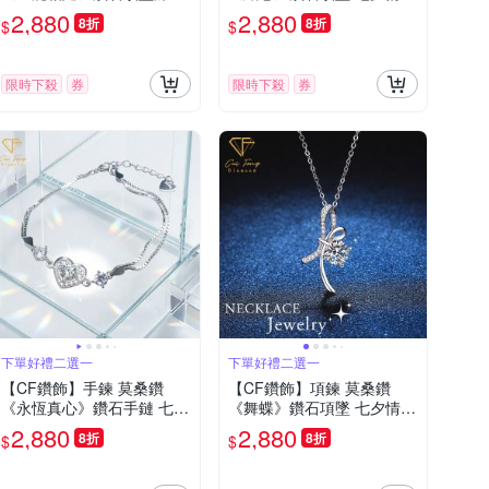
夕情人節 生日送禮 求婚 告
節 生日送禮 求婚 告白
2,880
2,880
8折
8折
$
$
白
限時下殺
券
限時下殺
券
下單好禮二選一
下單好禮二選一
【CF鑽飾】手鍊 莫桑鑽
【CF鑽飾】項鍊 莫桑鑽
《永恆真心》鑽石手鏈 七夕
《舞蝶》鑽石項墜 七夕情人
情人節 生日送禮 求婚 告白
節 生日送禮 禮物 求婚 告白
2,880
2,880
8折
8折
$
$