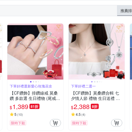
推薦排
下單好禮選新愛心玫瑰花盒
下單好禮二選一
【CF鑽飾】排鑽線戒 莫桑
【CF鑽飾】莫桑鑽合輯 七
鑽 多款選 生日禮物 (尾戒
夕情人節 禮物 生日送禮 戒
戒指 鑽戒 開運 七夕情人節
指 項鍊 飾品 女戒 鑽戒 項鏈
1,389
2,388
81折
8折
$
$
飾品 送禮)
5
4.5
(
10
)
(
4
)
限時下殺
限時下殺