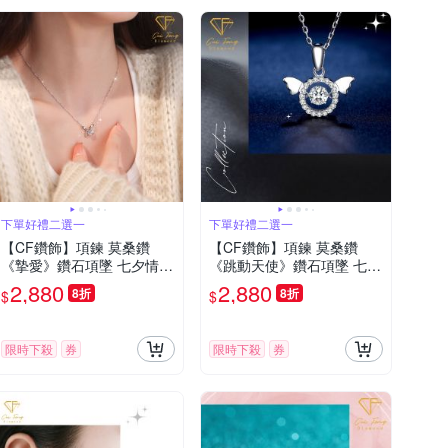
下單好禮二選一
下單好禮二選一
【CF鑽飾】項鍊 莫桑鑽
【CF鑽飾】項鍊 莫桑鑽
《摯愛》鑽石項墜 七夕情人
《跳動天使》鑽石項墜 七夕
節 生日送禮 求婚 告白
情人節 生日送禮 飾品 求婚
2,880
2,880
8折
8折
$
$
告白
限時下殺
券
限時下殺
券