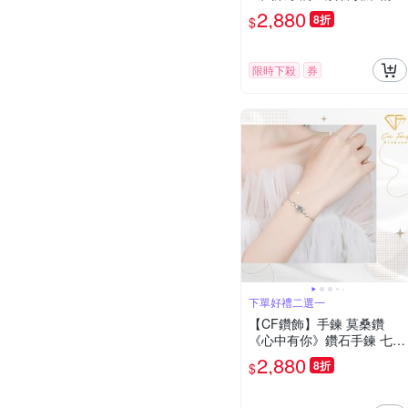
禮物 飾品 生日送禮 求婚 告
2,880
8折
$
白
限時下殺
券
下單好禮二選一
【CF鑽飾】手鍊 莫桑鑽
《心中有你》鑽石手鍊 七夕
情人節 生日送禮 禮物 飾品
2,880
8折
$