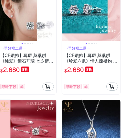
下單好禮二選一
下單好禮二選一
【CF鑽飾】耳環 莫桑鑽
【CF鑽飾】耳環 莫桑鑽
《純愛》鑽石耳環 七夕情人
《珍愛六爪》情人節禮物 飾
節 生日送禮 求婚 告白
品 生日送禮 求婚 告白
2,680
2,680
8折
8折
$
$
限時下殺
券
限時下殺
券