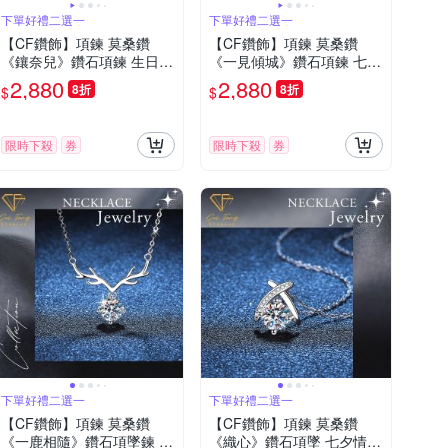
下單好禮二選一
下單好禮二選一
【CF鑽飾】項鍊 莫桑鑽
【CF鑽飾】項鍊 莫桑鑽
《鑲奈兒》鑽石項鍊 生日送
《一見傾城》鑽石項鍊 七夕
禮 七夕情人節 飾品 紀念日
情人節 生日送禮 求婚 告白
2,880
2,880
8折
8折
$
$
限時下殺
券
限時下殺
券
下單好禮二選一
下單好禮二選一
【CF鑽飾】項鍊 莫桑鑽
【CF鑽飾】項鍊 莫桑鑽
《一鹿相隨》鑽石項墜鍊 七
《織心》鑽石項墜 七夕情人