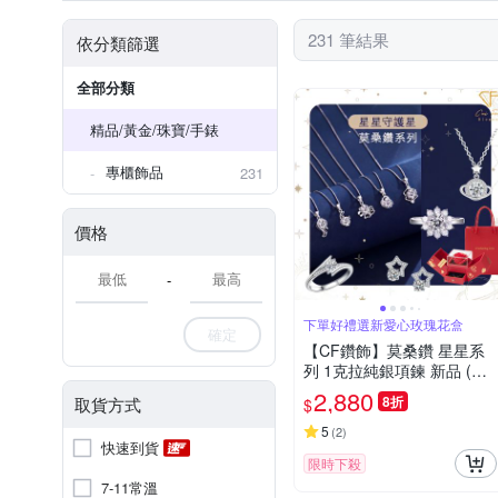
231 筆結果
依分類篩選
全部分類
精品/黃金/珠寶/手錶
專櫃飾品
231
價格
-
下單好禮選新愛心玫瑰花盒
確定
【CF鑽飾】莫桑鑽 星星系
列 1克拉純銀項鍊 新品 (戒
指 耳環 鑽墜 項鏈 女戒 七夕
2,880
8折
取貨方式
$
情人節 生日禮物 告白)
5
(
2
)
快速到貨
限時下殺
7-11常溫