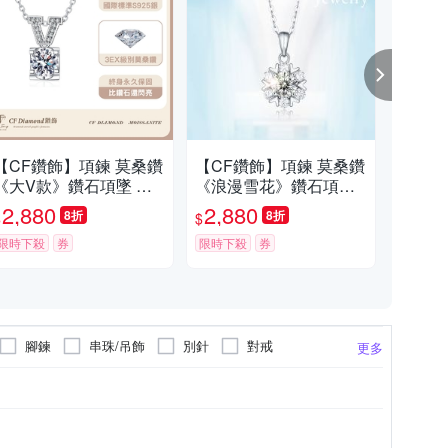
【CF鑽飾】項鍊 莫桑鑽
【CF鑽飾】項鍊 莫桑鑽
【C
《大V款》鑽石項墜 情
《浪漫雪花》鑽石項墜
《
人禮物 生日送禮 飾品 求
七夕情人節 生日送禮 飾
情人
2,880
2,880
2,
8折
8折
$
$
$
婚 告白
品 求婚 告白
求婚
限時下殺
券
限時下殺
券
限時
腳鍊
串珠/吊飾
別針
對戒
更多