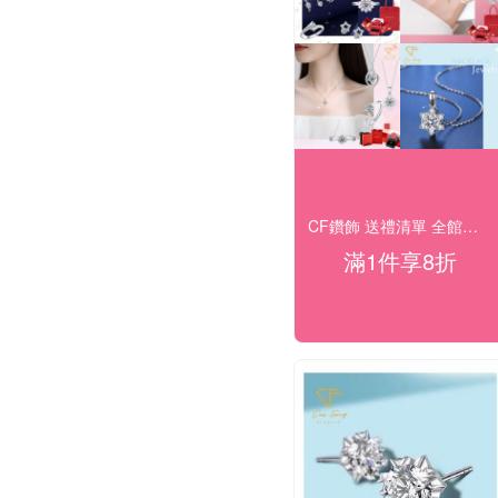
CF鑽飾 送禮清單 全館結帳8折
滿1件享8折