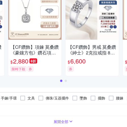
鑽
【CF鑽飾】項鍊 莫桑鑽
【CF鑽飾】男戒 莫桑鑽
心
《豪鑲方包》鑽石項墜
《紳士》2克拉戒指 8心
情人節禮物 生日送禮 飾
8箭 鑽戒 父親節 情人節
2,880
6,600
8折
$
$
品 求婚 告白
生日送禮
限時下殺
券
券
手鍊/手環
文具
佛珠/玉器擺件
墜飾
擺飾
腰鍊
展開全部