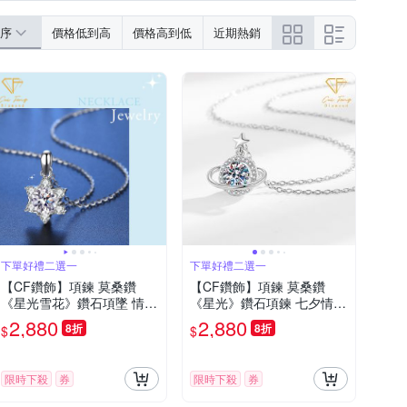
序
價格低到高
價格高到低
近期熱銷
下單好禮二選一
下單好禮二選一
【CF鑽飾】項鍊 莫桑鑽
【CF鑽飾】項鍊 莫桑鑽
《星光雪花》鑽石項墜 情人
《星光》鑽石項鍊 七夕情人
禮物 生日送禮 飾品 求婚 告
節 生日禮物 求婚 告白 送禮
2,880
2,880
8折
8折
$
$
白
限時下殺
券
限時下殺
券