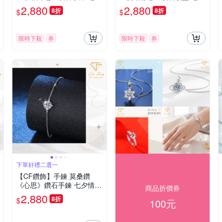
情人節 生日送禮 飾品
情人節 生日送禮 求婚 告白
2,880
2,880
8折
8折
$
$
限時下殺
券
限時下殺
券
下單好禮二選一
【CF鑽飾】手鍊 莫桑鑽
《心思》鑽石手鍊 七夕情人
商品折價券
節 生日送禮 禮物 飾品
2,880
8折
$
100元