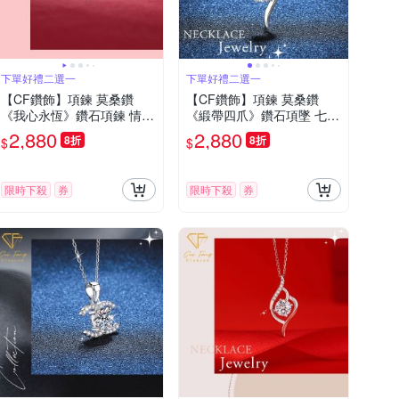
下單好禮二選一
下單好禮二選一
【CF鑽飾】項鍊 莫桑鑽
【CF鑽飾】項鍊 莫桑鑽
《我心永恆》鑽石項鍊 情人
《緞帶四爪》鑽石項墜 七夕
禮物 飾品 生日送禮 求婚 告
情人節 生日送禮 求婚 告白
2,880
2,880
8折
8折
$
$
白
限時下殺
券
限時下殺
券