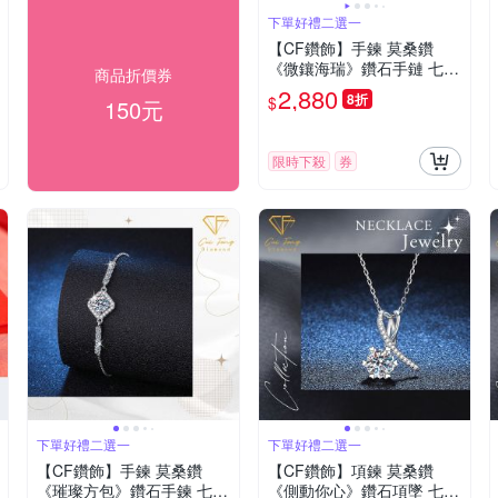
下單好禮二選一
【CF鑽飾】手鍊 莫桑鑽
《微鑲海瑞》鑽石手鏈 七夕
商品折價券
情人節 生日送禮 求婚 告白
2,880
8折
$
150元
限時下殺
券
下單好禮二選一
下單好禮二選一
【CF鑽飾】手鍊 莫桑鑽
【CF鑽飾】項鍊 莫桑鑽
《璀璨方包》鑽石手鍊 七夕
《側動你心》鑽石項墜 七夕