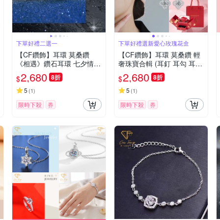
下單好禮二選一
下單好禮選新愛心玫瑰花盒
【CF鑽飾】耳環 莫桑鑽
【CF鑽飾】耳環 莫桑鑽 輕
《相遇》鑽石耳環 七夕情人
奢珠寶合輯 (耳釘 耳勾 耳針
節 生日送禮 飾品 求婚 告白
飾品 七夕情人節 生日 送禮
2,680
2,680
8折
8折
$
$
生日)
5
5
(
1
)
(
1
)
限時下殺
券
限時下殺
券