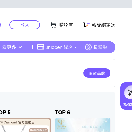
購物車
帳號綁定送
登入
看更多
uniopen 聯名卡
超贈點
追蹤品牌
OP 5
TOP 6
TOP