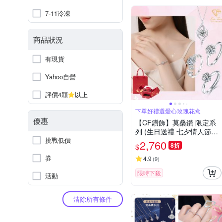
7-11冷凍
商品狀況
有現貨
Yahoo自營
評價4顆
以上
下單好禮選愛心玫瑰花盒
優惠
【CF鑽飾】莫桑鑽 限定系
列 (生日送禮 七夕情人節禮
挑戰低價
物 戒指 鑽戒 項鍊 項鏈 手鍊
2,760
8折
$
手鏈 耳環 求婚)
券
4.9
(
9
)
限時下殺
活動
清除所有條件