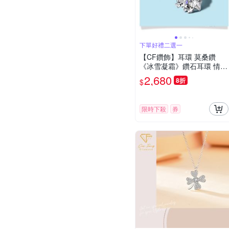
下單好禮二選一
【CF鑽飾】耳環 莫桑鑽
《冰雪凝霜》鑽石耳環 情人
節禮物 飾品 生日送禮 求婚
2,680
8折
$
告白
限時下殺
券