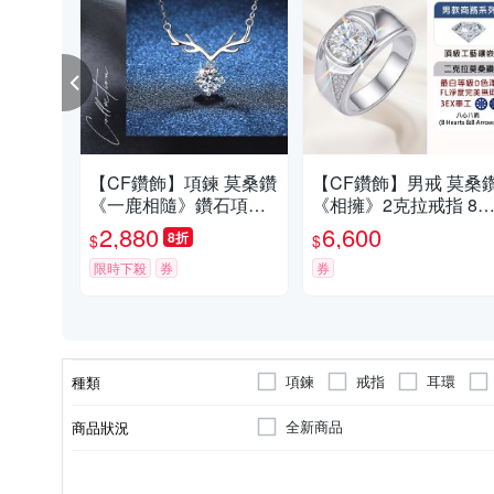
【CF鑽飾】項鍊 莫桑鑽
【CF鑽飾】男戒 莫桑
《一鹿相隨》鑽石項墜
《相擁》2克拉戒指 8
鍊 七夕情人節 生日送禮
8箭 鑽戒 父親節 情人節
2,880
6,600
8折
$
$
求婚 告白
生日送禮
限時下殺
券
券
項鍊
戒指
耳環
種類
鑰匙圈
全新商品
商品狀況
925純銀
寶石
材質