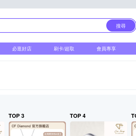
搜尋
必逛好店
刷卡/超取
會員專享
TOP 3
TOP 4
T