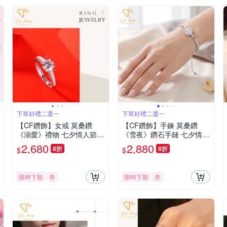
下單好禮二選一
下單好禮二選一
【CF鑽飾】女戒 莫桑鑽
【CF鑽飾】手鍊 莫桑鑽
《溺愛》禮物 七夕情人節
《雪夜》鑽石手鏈 七夕情人
生日送禮 戒指 鑽戒 飾品 求
節 生日送禮 飾品 求婚 告白
2,680
2,880
8折
8折
$
$
婚 告白
限時下殺
券
限時下殺
券