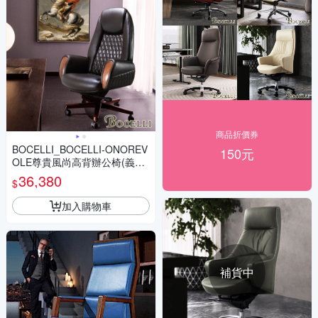
商品折價券
BOCELLI_BOCELLI-ONOREV
150元
OLE尊貴風尚高背辦公椅(義大
利牛皮)經典黑
36,380
$
加入購物車
補貨中