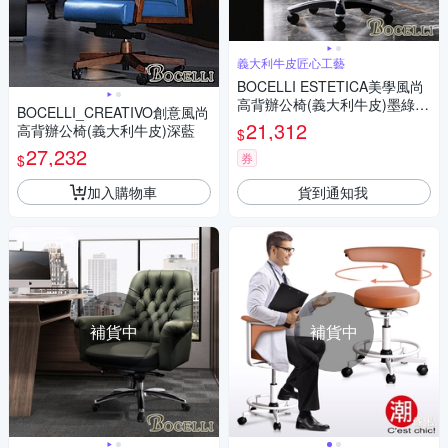
義大利牛皮匠心工藝
BOCELLI ESTETICA美學風尚
高背辦公椅(義大利牛皮)墨綠
BOCELLI_CREATIVO創意風尚
W71*D71*H120~126.5 cm
21,312
高背辦公椅(義大利牛皮)深藍
$
27,232
券
$
加入購物車
貨到通知我
補貨中
補貨中