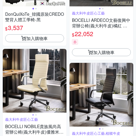
義大利牛皮匠心工藝
DonQuiXoTe_韓國原裝CREDO
雙背人體工學椅-黑
BOCELLI ARDECO文藝復興中
背辦公椅(義大利牛皮)橘紅 W8
3,537
$
4*D73*H102~111 cm
22,052
$
加入購物車
券
加入購物車
義大利牛皮匠心工藝
BOCELLI NOBILE貴族風尚高
背辦公椅(義大利牛皮)優雅米
義大利牛皮匠心工藝,植鞣牛皮