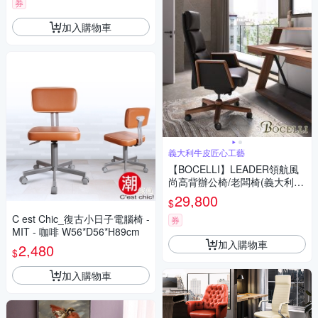
券
加入購物車
義大利牛皮匠心工藝
【BOCELLI】LEADER領航風
尚高背辦公椅/老闆椅(義大利牛
皮)黑 W68*D70*H120~126 cm
29,800
$
C est Chic_復古小日子電腦椅 -
券
MIT - 咖啡 W56*D56*H89cm
加入購物車
2,480
$
加入購物車