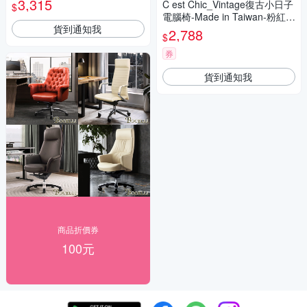
3,315
C est Chic_Vintage復古小日子
$
電腦椅-Made in Taiwan-粉紅
貨到通知我
W56*D56*H76~89 cm
2,788
$
券
貨到通知我
商品折價券
100元