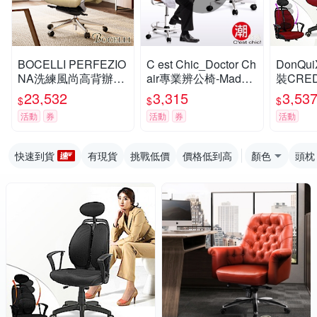
BOCELLI PERFEZIO
C est Chic_Doctor Ch
DonQu
NA洗練風尚高背辦公
air專業辨公椅-Made i
裝CRE
椅(義大利牛皮)優雅米
n Taiwan(棕) W55.5*
學椅-紅
23,532
3,315
3,53
$
$
$
W73*D69*H115~123
D55.5*H69~82 cm
活動
券
活動
券
活動
cm
快速到貨
有現貨
挑戰低價
價格低到高
顏色
頭枕