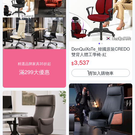
DonQuiXoTe_韓國原裝CREDO
雙背人體工學椅-紅
3,537
$
精選品牌家具35折起
滿299大優惠
加入購物車