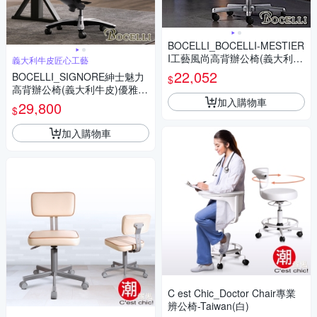
BOCELLI_BOCELLI-MESTIER
I工藝風尚高背辦公椅(義大利牛
義大利牛皮匠心工藝
皮)經典黑
22,052
BOCELLI_SIGNORE紳士魅力
$
高背辦公椅(義大利牛皮)優雅褐
加入購物車
W71*D68*H120~126 cm
29,800
$
加入購物車
C est Chic_Doctor Chair專業
辨公椅-Taiwan(白)