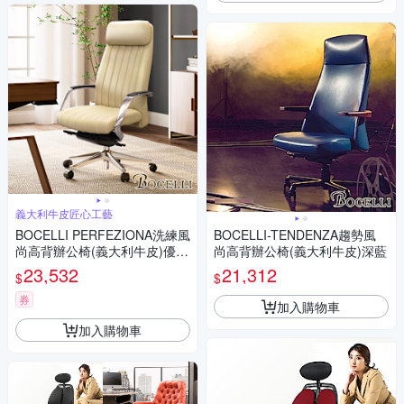
義大利牛皮匠心工藝
BOCELLI PERFEZIONA洗練風
BOCELLI-TENDENZA趨勢風
尚高背辦公椅(義大利牛皮)優雅
尚高背辦公椅(義大利牛皮)深藍
米 W73*D69*H115~123 cm
23,532
21,312
$
$
券
加入購物車
加入購物車