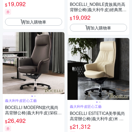
W75*D72*H118.5~127 cm
19,092
BOCELLI_NOBILE貴族風尚高
$
背辦公椅(義大利牛皮)經典黑
券
W59.5*D62*H117~123 cm
19,092
$
加入購物車
加入購物車
義大利牛皮匠心工藝
義大利牛皮匠心工藝
BOCELLI MODERN當代風尚
高背辦公椅(義大利牛皮)深棕
BOCELLI ESTETICA美學風尚
W85*D71*H124~131 cm
高背辦公椅(義大利牛皮)米 W7
26,492
$
1*D71*H120~126.5 cm
21,312
$
券