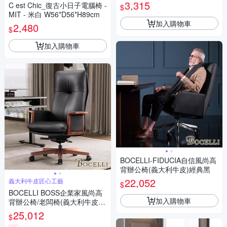
3,315
C est Chic_復古小日子電腦椅 -
$
MIT - 米白 W56*D56*H89cm
加入購物車
2,480
$
加入購物車
BOCELLI-FIDUCIA自信風尚高
背辦公椅(義大利牛皮)經典黑
22,052
義大利牛皮匠心工藝
$
BOCELLI BOSS企業家風尚高
加入購物車
背辦公椅/老闆椅(義大利牛皮)
黑 W78.5*D77*H122~128 cm
25,012
$