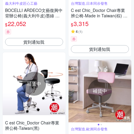
義大利牛皮匠心工藝
台灣製造,日本同步發售
BOCELLI ARDECO文藝復興中
C est Chic_Doctor Chair專業
背辦公椅(義大利牛皮)墨綠 W8
辨公椅-Made in Taiwan(棕) W
4*D73*H102~111 cm
55.5*D55.5*H69~82 cm
22,052
3,315
$
$
4
券
(
1
)
券
貨到通知我
貨到通知我
補貨中
補貨中
C est Chic_Doctor Chair專業
辨公椅-Taiwan(黑)
台灣製造,歐洲同步發售