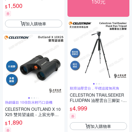
150元
宸公司貨)
1,500
$
券
加入購物車
順滑油壓雲台，平穩追蹤無死角
CELESTRON TRAILSEEKER
FLUIDPAN 油壓雲台三腳架 -
熱銷爆款 10倍防水輕巧口袋機
上宸光學台灣總代理
4,999
$
CELESTRON OUTLAND X 10
X25 雙筒望遠鏡 - 上宸光學台
券
灣總代理
1,890
$
加入購物車
券