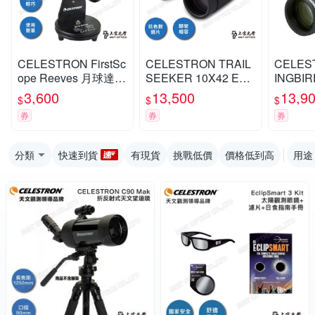
CELESTRON FirstSc
CELESTRON TRAIL
CELES
ope Reeves 月球達人
SEEKER 10X42 ED
INGBIR
教學用天文望遠鏡 -
雙筒望遠鏡 - 上宸光
D單筒望
3,600
13,500
13,9
$
$
$
上宸光學台灣總代理
學台灣總代理
學台灣
券
券
券
分類
快速到貨
有現貨
挑戰低價
價格低到高
用途