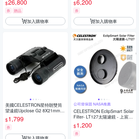
26,800
6,200
$
$
找星星)
券
贈品
券
加入購物車
加入購物車
公司貨保固 NASA推薦
美國CELESTRON星特朗雙筒
望遠鏡Upclose G2 8X21mm兩
CELESTRON EclipSmart Solar
眼望遠鏡 (ROOF屋脊;Water R
Filter- LT127太陽濾鏡 - 上宸光
1,799
$
esistant防水)71230
學台灣總代理
1,200
$
券
券
加入購物車