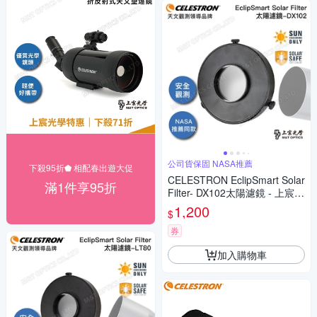
公司貨保固 NASA推薦
下殺95折⬟ 相配春出遊大促
CELESTRON EclipSmart Solar
滿1件享95折
Filter- DX102太陽濾鏡 - 上宸光
學台灣總代理
1,200
$
券
加入購物車