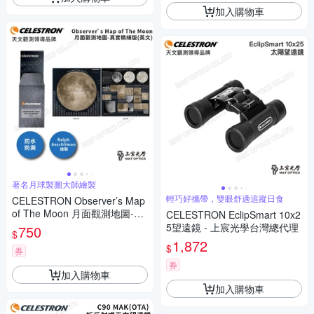
加入購物車
著名月球製圖大師繪製
輕巧好攜帶，雙眼舒適追蹤日食
CELESTRON Observer’s Map
of The Moon 月面觀測地圖-真
CELESTRON EclipSmart 10x2
實精細版(英文) - 美國品牌台灣
5望遠鏡 - 上宸光學台灣總代理
750
$
總代理
1,872
$
券
券
加入購物車
加入購物車