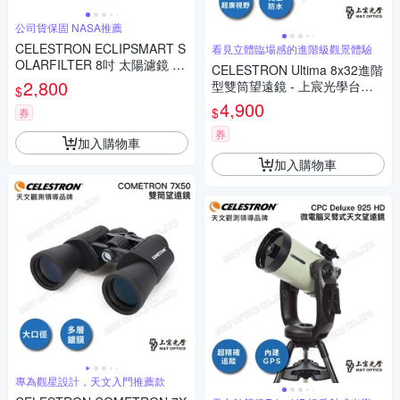
公司貨保固 NASA推薦
CELESTRON ECLIPSMART S
看見立體臨場感的進階級觀景體驗
OLARFILTER 8吋 太陽濾鏡 -
CELESTRON Ultima 8x32進階
上宸光學台灣總代理
2,800
型雙筒望遠鏡 - 上宸光學台灣
$
總代理
4,900
$
券
券
加入購物車
加入購物車
專為觀星設計，天文入門推薦款