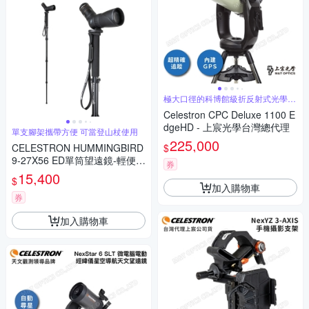
極大口徑的科博館級折反射式光學系
統
Celestron CPC Deluxe 1100 E
dgeHD - 上宸光學台灣總代理
單支腳架攜帶方便 可當登山杖使用
225,000
$
CELESTRON HUMMINGBIRD
9-27X56 ED單筒望遠鏡-輕便腳
券
架組 - 上宸光學台灣總代理
15,400
$
加入購物車
券
加入購物車