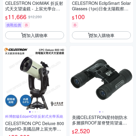
CELESTRON C90MAK 折反射
CELESTRON EclipSmart Solar
式天文望遠鏡 - 上宸光學台灣
Glasses (1pc)日食太陽觀察眼
總代理
鏡_1入 - 上宸光學台灣總代理
11,666
100
$12,280
$
$
挑戰低價
券
券
加入購物車
加入購物車
科博館級EdgeHD折反射式光學系統
美國CELESTRON星特朗防水
多層膜ROOF屋脊雙筒望遠鏡E
CELESTRON CPC Deluxe 800
clipSmart Solar 10x25mm 712
EdgeHD-美國品牌上宸光學台
2,520
$
37(適觀日蝕太陽黑子)美國平行
灣總代理