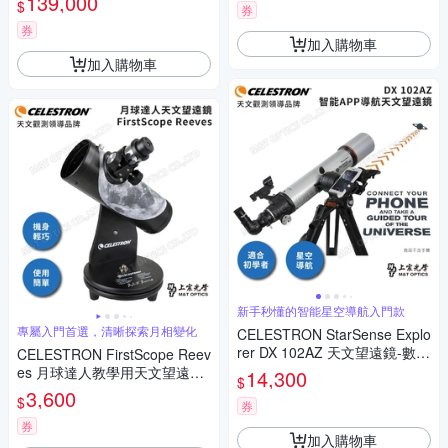
139,000
$
輸入
券
券
加入購物車
加入購物車
新手秒懂的智能星空導航入門款
專屬入門首選，清晰探索月相變化
CELESTRON StarSense Explo
rer DX 102AZ 天文望遠鏡-數位
CELESTRON FirstScope Reev
智能導航 (附手機APP即時解星
es 月球達人教學用天文望遠鏡
14,300
$
找星星)-台灣總代理保固
- 上宸光學台灣總代理
3,600
$
券
券
加入購物車