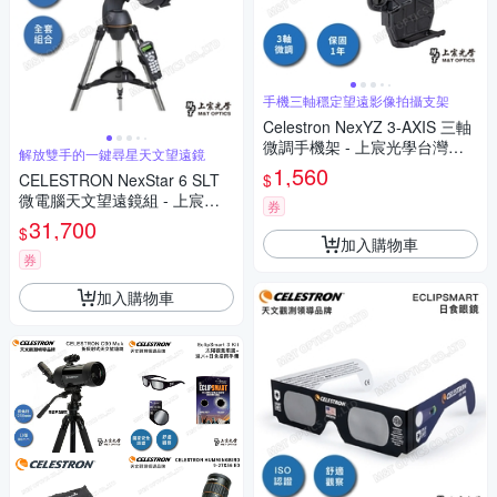
手機三軸穩定望遠影像拍攝支架
Celestron NexYZ 3-AXIS 三軸
微調手機架 - 上宸光學台灣總
解放雙手的一鍵尋星天文望遠鏡
代理
1,560
$
CELESTRON NexStar 6 SLT
微電腦天文望遠鏡組 - 上宸光
券
學台灣總代理
31,700
$
加入購物車
券
加入購物車