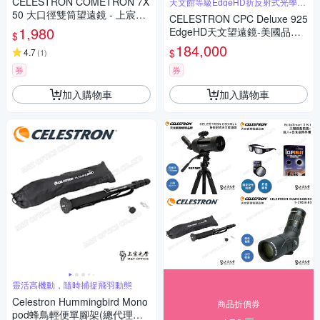
CELESTRON COMETRON 7X
天文館等級EdgeHD折反射式光學系
統
50 大口徑雙筒望遠鏡 - 上宸光
CELESTRON CPC Deluxe 925
學台灣總代理
1,980
EdgeHD天文望遠鏡-美國品牌
$
上宸光學台灣總代理
184,000
$
4.7
(
1
)
券
券
加入購物車
加入購物車
靈活高機動，隨時捕捉飛羽動態
Celestron Hummingbird Mono
商品折價券
pod蜂鳥輕便單腳架(總代理上