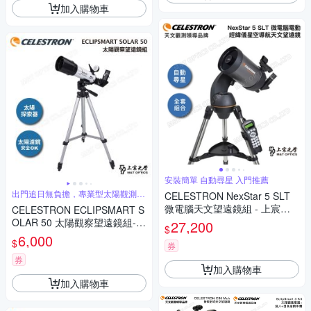
加入購物車
安裝簡單 自動尋星 入門推薦
出門追日無負擔，專業型太陽觀測工
CELESTRON NexStar 5 SLT
具
微電腦天文望遠鏡組 - 上宸光
CELESTRON ECLIPSMART S
學台灣總代理
OLAR 50 太陽觀察望遠鏡組-含
27,200
$
腳架+攜行包(上宸總代理公司
6,000
$
券
貨)
券
加入購物車
加入購物車