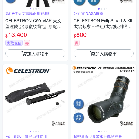
高CP值天文賞鳥兩用觀測組
公司貨 NASA推薦
CELESTRON C90 MAK 天文
CELESTRON EclipSmart 3 Kit
望遠鏡(含原廠後背包+原廠油
太陽觀察三件組(太陽觀測眼鏡
壓腳架）上宸光學台灣總代理
+濾片+日食指南手冊) - 上宸光
13,400
800
$
$
學台灣總代理
挑戰低價
券
券
加入購物車
加入購物車
兩用腳架,可做登山杖使用
超輕量微型專業旅行觀測神器