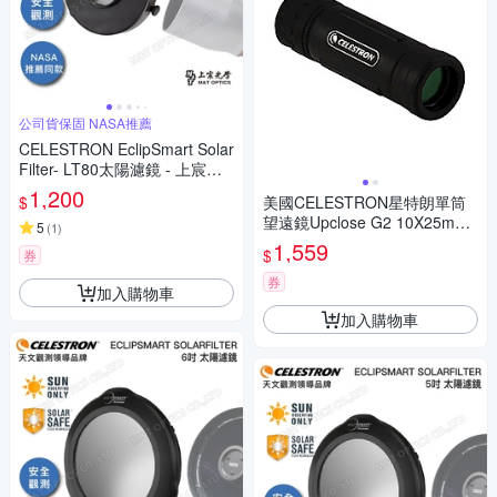
公司貨保固 NASA推薦
CELESTRON EclipSmart Solar
Filter- LT80太陽濾鏡 - 上宸光
學台灣總代理
1,200
$
美國CELESTRON星特朗單筒
望遠鏡Upclose G2 10X25mm
5
(
1
)
(FMC綠膜.大目鏡.Roof屋脊Pri
1,559
$
券
sm稜鏡反射金屬架)71213
券
加入購物車
加入購物車