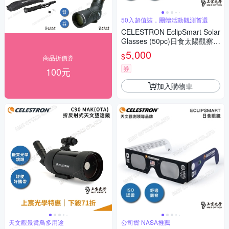
50入超值裝，團體活動觀測首選
CELESTRON EclipSmart Solar
Glasses (50pc)日食太陽觀察眼
鏡_50入 - 上宸光學台灣總代理
5,000
$
商品折價券
券
100元
加入購物車
天文觀景賞鳥多用途
公司貨 NASA推薦