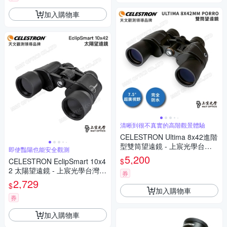
加入購物車
清晰到很不真實的高階觀景體驗
CELESTRON Ultima 8x42進階
型雙筒望遠鏡 - 上宸光學台灣
即使豔陽也能安全觀測
總代理
5,200
$
CELESTRON EclipSmart 10x4
2 太陽望遠鏡 - 上宸光學台灣總
券
代理
2,729
$
加入購物車
券
加入購物車