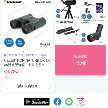
8倍廣角好手持，極致輕巧口袋機
商品折價券
CELESTRON NATURE-DX 8X
150元
25雙筒望遠鏡 - 上宸光學台灣
總代理
3,790
$
券
加入購物車