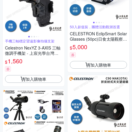
50入超值裝，團體活動觀測首選
CELESTRON EclipSmart Solar
Glasses (50pc)日食太陽觀察眼
手機三軸穩定望遠影像拍攝支架
鏡_50入 - 上宸光學台灣總代理
5,000
$
Celestron NexYZ 3-AXIS 三軸
微調手機架 - 上宸光學台灣總
券
代理
1,560
$
加入購物車
券
加入購物車