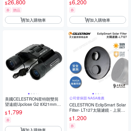
26,800
6,200
$
$
找星星)
券
贈品
券
加入購物車
加入購物車
公司貨保固 NASA推薦
美國CELESTRON星特朗雙筒
望遠鏡Upclose G2 8X21mm兩
CELESTRON EclipSmart Solar
眼望遠鏡 (ROOF屋脊;Water R
Filter- LT127太陽濾鏡 - 上宸光
1,799
$
esistant防水)71230
學台灣總代理
1,200
$
券
券
加入購物車