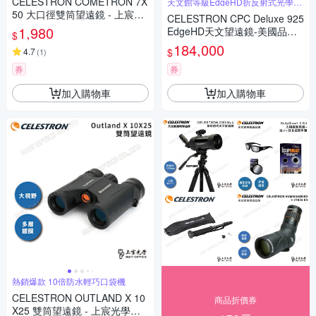
CELESTRON COMETRON 7X
天文館等級EdgeHD折反射式光學系
統
50 大口徑雙筒望遠鏡 - 上宸光
CELESTRON CPC Deluxe 925
學台灣總代理
1,980
EdgeHD天文望遠鏡-美國品牌
$
上宸光學台灣總代理
184,000
$
4.7
(
1
)
券
券
加入購物車
加入購物車
熱銷爆款 10倍防水輕巧口袋機
CELESTRON OUTLAND X 10
商品折價券
X25 雙筒望遠鏡 - 上宸光學台