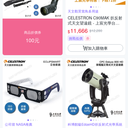
天文觀景賞鳥多用途
CELESTRON C90MAK 折反射
式天文望遠鏡 - 上宸光學台灣
總代理
11,666
$12,280
$
商品折價券
挑戰低價
券
100元
加入購物車
公司貨 NASA推薦
科博館級EdgeHD折反射式光學系統