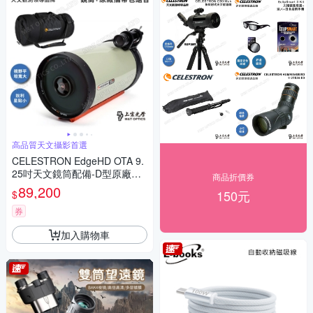
高品質天文攝影首選
CELESTRON EdgeHD OTA 9.
25吋天文鏡筒配備-D型原廠攜
商品折價券
帶包組-美國品牌台灣總代理
89,200
150元
$
券
加入購物車