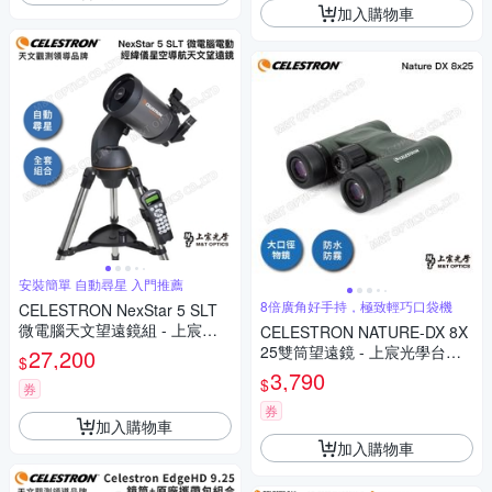
加入購物車
安裝簡單 自動尋星 入門推薦
8倍廣角好手持，極致輕巧口袋機
CELESTRON NexStar 5 SLT
微電腦天文望遠鏡組 - 上宸光
CELESTRON NATURE-DX 8X
學台灣總代理
25雙筒望遠鏡 - 上宸光學台灣
27,200
$
總代理
3,790
$
券
券
加入購物車
加入購物車