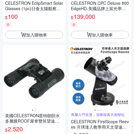
CELESTRON EclipSmart Solar
CELESTRON CPC Deluxe 800
Glasses (1pc)日食太陽觀察眼
EdgeHD-美國品牌上宸光學台
鏡_1入 - 上宸光學台灣總代理
灣總代理
100
139,000
$
$
券
券
加入購物車
加入購物車
專屬入門首選，清晰探索月相變化
美國CELESTRON星特朗防水
多層膜ROOF屋脊雙筒望遠鏡E
CELESTRON FirstScope Reev
clipSmart Solar 10x25mm 712
es 月球達人教學用天文望遠鏡
2,520
$
37(適觀日蝕太陽黑子)美國平行
- 上宸光學台灣總代理