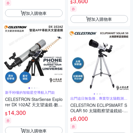
3,600
$
輸入
券
券
加入購物車
加入購物車
新手秒懂的智能星空導航入門款
出門追日無負擔，專業型太陽觀測工
CELESTRON StarSense Explo
具
rer DX 102AZ 天文望遠鏡-數位
CELESTRON ECLIPSMART S
智能導航 (附手機APP即時解星
OLAR 50 太陽觀察望遠鏡組-含
14,300
$
找星星)-台灣總代理保固
腳架+攜行包(上宸總代理公司
6,000
$
券
貨)
券
加入購物車