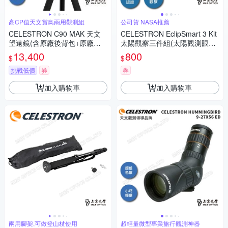
高CP值天文賞鳥兩用觀測組
公司貨 NASA推薦
CELESTRON C90 MAK 天文
CELESTRON EclipSmart 3 Kit
望遠鏡(含原廠後背包+原廠油
太陽觀察三件組(太陽觀測眼鏡
壓腳架）上宸光學台灣總代理
+濾片+日食指南手冊) - 上宸光
13,400
800
$
$
學台灣總代理
挑戰低價
券
券
加入購物車
加入購物車
兩用腳架,可做登山杖使用
超輕量微型專業旅行觀測神器