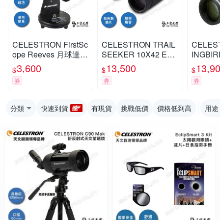
CELESTRON FirstSc
CELESTRON TRAIL
CELES
ope Reeves 月球達人
SEEKER 10X42 ED
INGBIR
教學用天文望遠鏡 -
雙筒望遠鏡 - 上宸光
D單筒望
3,600
13,500
13,9
$
$
$
上宸光學台灣總代理
學台灣總代理
學台灣
券
券
券
分類
快速到貨
有現貨
挑戰低價
價格低到高
用途