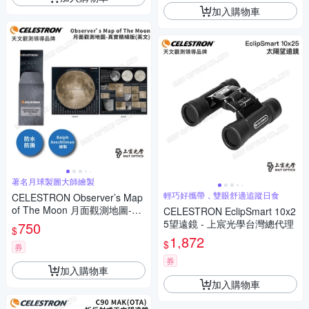
加入購物車
著名月球製圖大師繪製
輕巧好攜帶，雙眼舒適追蹤日食
CELESTRON Observer’s Map
of The Moon 月面觀測地圖-真
CELESTRON EclipSmart 10x2
實精細版(英文) - 美國品牌台灣
5望遠鏡 - 上宸光學台灣總代理
750
$
總代理
1,872
$
券
券
加入購物車
加入購物車