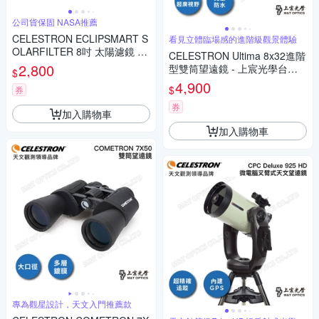
公司貨保固 NASA推薦
CELESTRON ECLIPSMART S
看見立體臨場感的進階級觀景體驗
OLARFILTER 8吋 太陽濾鏡 -
CELESTRON Ultima 8x32進階
上宸光學台灣總代理
2,800
型雙筒望遠鏡 - 上宸光學台灣
$
總代理
4,900
$
券
券
加入購物車
加入購物車
專為觀星設計，天文入門推薦款