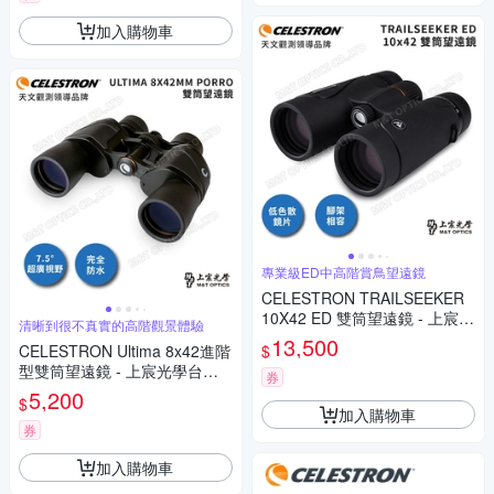
加入購物車
專業級ED中高階賞鳥望遠鏡
CELESTRON TRAILSEEKER
10X42 ED 雙筒望遠鏡 - 上宸光
清晰到很不真實的高階觀景體驗
學台灣總代理
13,500
$
CELESTRON Ultima 8x42進階
型雙筒望遠鏡 - 上宸光學台灣
券
總代理
5,200
$
加入購物車
券
加入購物車