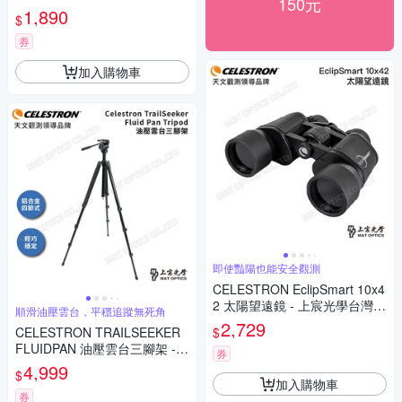
150元
灣總代理
1,890
$
券
加入購物車
即使豔陽也能安全觀測
CELESTRON EclipSmart 10x4
2 太陽望遠鏡 - 上宸光學台灣總
順滑油壓雲台，平穩追蹤無死角
代理
2,729
$
CELESTRON TRAILSEEKER
FLUIDPAN 油壓雲台三腳架 -
券
上宸光學台灣總代理
4,999
$
加入購物車
券