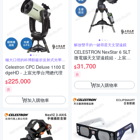
解放雙手的一鍵尋星天文望遠鏡
CELESTRON NexStar 6 SLT
微電腦天文望遠鏡組 - 上宸光
極大口徑的科博館級折反射式光學系
學台灣總代理
統
31,700
$
Celestron CPC Deluxe 1100 E
dgeHD - 上宸光學台灣總代理
券
225,000
$
加入購物車
券
加入購物車