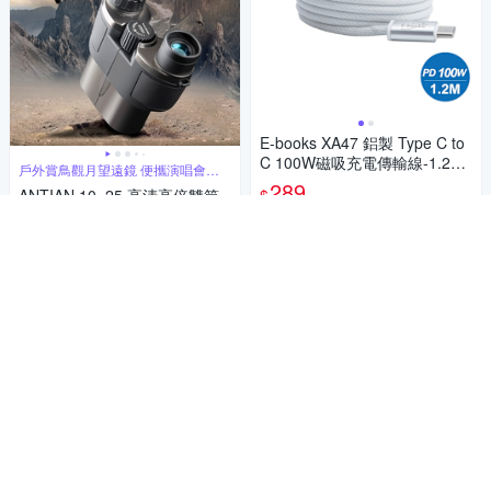
E-books XA47 鋁製 Type C to
C 100W磁吸充電傳輸線-1.2M-
戶外賞鳥觀月望遠鏡 便攜演唱會望
白
遠鏡
289
$
ANTIAN 10×25 高清高倍雙筒
望遠鏡 戶外賞鳥觀月望遠鏡 便
券
攜演唱會望遠鏡
739
$
加入購物車
券
加入購物車