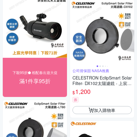
公司貨保固 NASA推薦
下殺95折⬟ 相配春出遊大促
CELESTRON EclipSmart Solar
滿1件享95折
Filter- DX102太陽濾鏡 - 上宸光
學台灣總代理
1,200
$
券
加入購物車