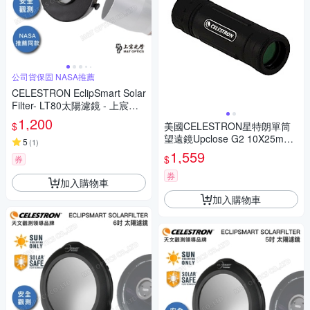
公司貨保固 NASA推薦
CELESTRON EclipSmart Solar
Filter- LT80太陽濾鏡 - 上宸光
學台灣總代理
1,200
$
美國CELESTRON星特朗單筒
望遠鏡Upclose G2 10X25mm
5
(
1
)
(FMC綠膜.大目鏡.Roof屋脊Pri
1,559
$
券
sm稜鏡反射金屬架)71213
券
加入購物車
加入購物車