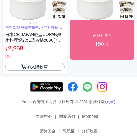
本體鋁製,整體重量輕,入門料理鍋首
選材質
日本CB JAPAN輕型COPAN無
商品折價券
水料理鍋2.5L蒸煮鍋8636(7種
150元
多功能:炒蒸炊煮烤煲燉炸;內徑
2,268
$
18cm;陶瓷塗層/鋁製;附食譜)
券
加入購物車
Yahoo台灣電子商務 版權所有 © 2026 服務條款(
更新
)
客服中心
|
關於我們
|
購物須知
網路安全
|
隱私權
|
分類地圖