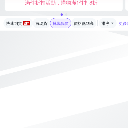
滿件折扣活動，購物滿1件打8折。
快速到貨
有現貨
挑戰低價
價格低到高
排序
更多