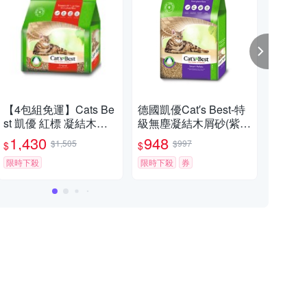
【4包組免運】Cats Be
德國凱優Cat′s Best-特
德國凱
st 凱優 紅標 凝結木屑
級無塵凝結木屑砂(紫標
級無
砂 4.3Kg(10L) 環保木
凝結型) 10kg｜20L
凝結型
1,430
948
1,
$1,505
$997
$
$
$
屑砂 貓砂『寵喵樂旗艦
入
店』
限時下殺
限時下殺
券
限時