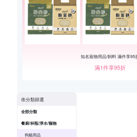
知名寵物用品/飼料 滿件享95
滿1件享95折
依分類篩選
全部分類
餐廚/杯瓶/淨水/寵物
狗貓用品