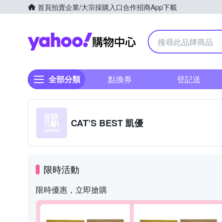
首頁
拍賣
企業/大宗採購入口
合作招商
App下載
Yahoo購物中心
全部分類
點換券
登記送
CAT’S BEST 凱優
限時活動
限時優惠，立即搶購