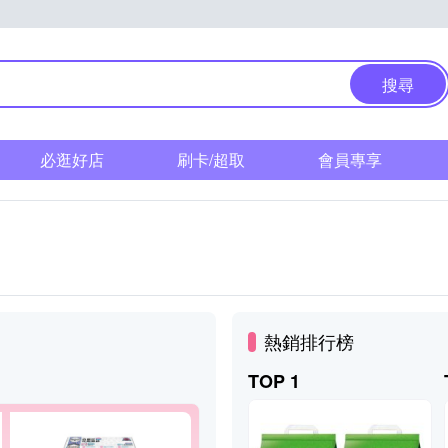
搜尋
必逛好店
刷卡/超取
會員專享
熱銷排行榜
TOP 1