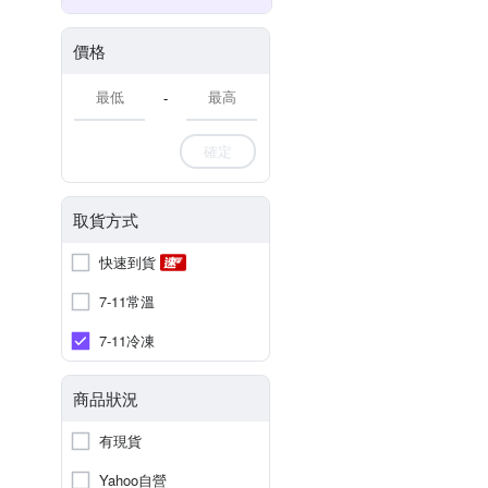
價格
-
確定
取貨方式
快速到貨
7-11常溫
7-11冷凍
商品狀況
有現貨
Yahoo自營