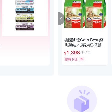
德國凱優Cat′s Best-經
典凝結木屑砂(紅標凝結
折
型) 8.6kg｜20L x 2入組
1,398
$1,471
$
限時下殺
券