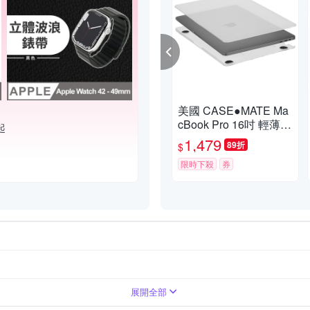
美國 CASE●MATE Ma
cBook Pro 16吋 輕薄殼
起
- 霧面透明
1,479
89折
$
限時下殺
券
合成皮
可立式
聚酯纖維
磁吸式
防震
其他材質
展開全部