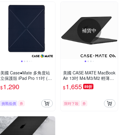
補貨中
美國 Case●Mate 多角度站
美國 CASE·MATE MacBook
立保護殼 iPad Pro 11吋 (第
Air 13吋 M4/M3/M2 輕薄殼
二代) - 海軍藍
- 霧面透黑
1,290
1,655
89折
$
$
挑戰低價
券
限時下殺
券