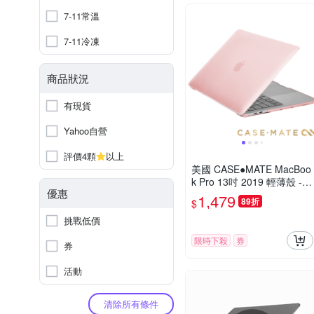
7-11常溫
7-11冷凍
商品狀況
有現貨
Yahoo自營
評價4顆
以上
美國 CASE●MATE MacBoo
k Pro 13吋 2019 輕薄殼 -
優惠
粉紅
1,479
89折
$
挑戰低價
限時下殺
券
券
活動
清除所有條件