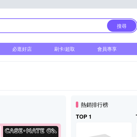
搜尋
必逛好店
刷卡/超取
會員專享
熱銷排行榜
TOP 1