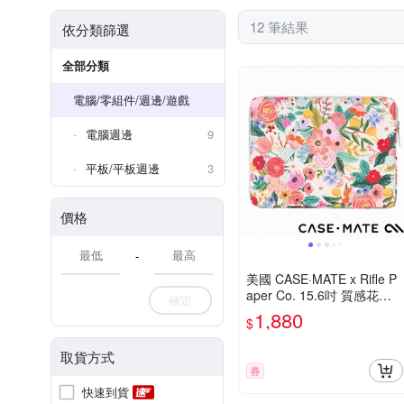
12 筆結果
依分類篩選
全部分類
電腦/零組件/週邊/遊戲
電腦週邊
9
平板/平板週邊
3
價格
-
美國 CASE·MATE x Rifle P
aper Co. 15.6吋 質感花漾
確定
筆電袋 - 花園派對紅色
1,880
$
取貨方式
券
快速到貨