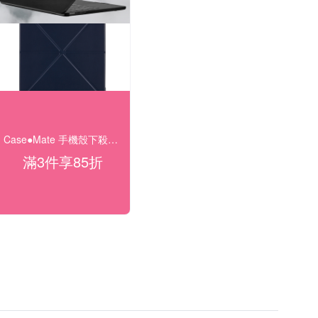
Case●Mate 手機殼下殺88折起
滿3件享85折