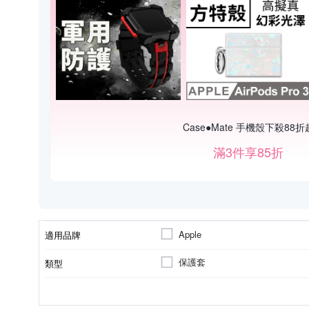
Case●Mate 手機殼下殺88折
滿3件享85折
Apple
適用品牌
保護套
類型
背蓋式
保護殼
Apple蘋果
電腦包
PC塑膠
多角度翻折
PU合成皮
款式
商品類型
適用廠牌
顏色
包款
材質