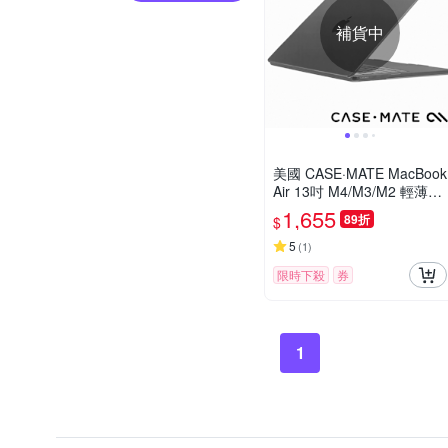
補貨中
美國 CASE·MATE MacBook
Air 13吋 M4/M3/M2 輕薄殼
- 霧面透明
1,655
89折
$
5
(
1
)
限時下殺
券
1