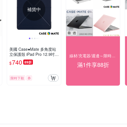
補貨中
美國 Case●Mate 多角度站
立保護殼 iPad Pro 12.9吋
線材/充電器/週邊～限時88折優惠
(第四代) - 海軍藍
740
89折
$
滿1件享88折
限時下殺
券