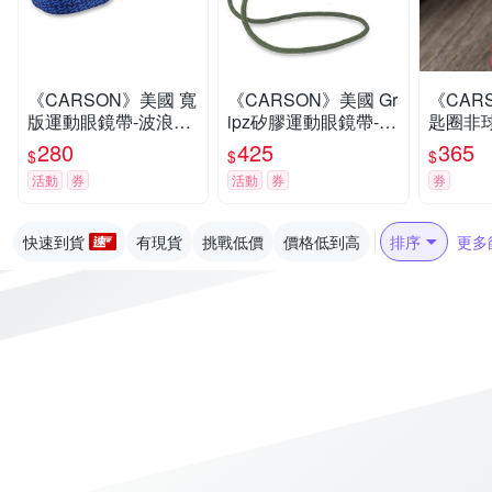
《CARSON》美國 寬
《CARSON》美國 Gr
《CAR
版運動眼鏡帶-波浪藍-
ipz矽膠運動眼鏡帶-橄
匙圈非球
- 眼鏡繩 防掉掛繩 墨
欖綠-- 眼鏡繩 防掉掛
- 物品
280
425
365
$
$
$
鏡鏈條 防滑帶 慢跑運
繩 墨鏡鏈條 防滑帶 慢
年長長
活動
券
活動
券
券
動
跑運動
快速到貨
有現貨
挑戰低價
價格低到高
排序
更多