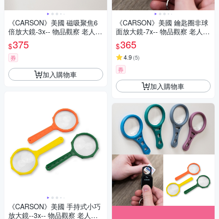
《CARSON》美國 磁吸聚焦6
《CARSON》美國 鑰匙圈非球
倍放大鏡-3x-- 物品觀察 老人閱
面放大鏡-7x-- 物品觀察 老人閱
讀 年長長者 輔助視力
讀 年長長者 輔助視力
375
365
$
$
4.9
券
(
5
)
券
加入購物車
加入購物車
《CARSON》美國 手持式小巧
放大鏡--3x-- 物品觀察 老人閱