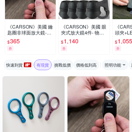
《CARSON》美國 鑰
《CARSON》美國 眼
《CAR
匙圈非球面放大鏡-7x-
夾式放大鏡4件- 物品
頭夾+L
- 物品觀察 老人閱讀
觀察 老人閱讀 年長長
鏡-120-
365
1,140
1,05
$
$
$
年長長者 輔助視力
者 輔助視力
察 微距
券
券
券
快速到貨
有現貨
挑戰低價
價格低到高
照明功能