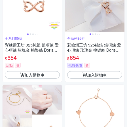
全系列85折
全系列85折
彩糖鑽工坊 925純銀 銀項鍊 愛
彩糖鑽工坊 925純銀 銀項鍊 愛
心項鍊 玫瑰金 桃樂絲 Doris系
心項鍊 玫瑰金 桃樂絲 Doris系
列
列
654
654
$
$
活動
券
挑戰低價
券
加入購物車
加入購物車