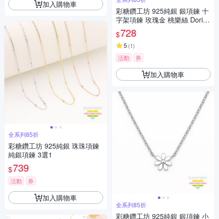
加入購物車
彩糖鑽工坊 925純銀 銀項鍊 十
字架項鍊 玫瑰金 桃樂絲 Doris
系列
728
$
5
(
1
)
活動
券
加入購物車
全系列85折
彩糖鑽工坊 925純銀 珠珠項鍊
純銀項鍊 3選1
739
$
活動
券
加入購物車
全系列85折
彩糖鑽工坊 925純銀 銀項鍊 小