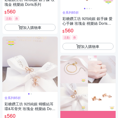
瑰金 桃樂絲 Doris系列
560
$
全系列85折
彩糖鑽工坊 925純銀 銀手鍊 愛
活動
券
心手鍊 玫瑰金 桃樂絲 Doris系
加入購物車
列
560
$
活動
券
加入購物車
全系列85折
彩糖鑽工坊 925純銀 蝴蝶結耳
環&耳骨夾 玫瑰金 桃樂絲 Doris
系列
560
$