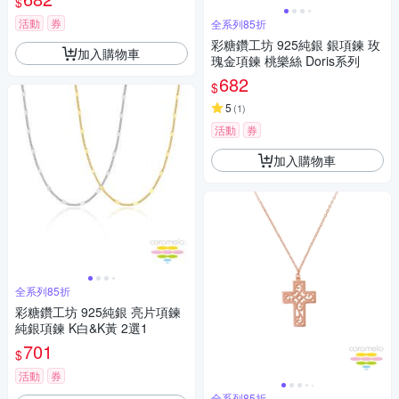
$
活動
券
全系列85折
彩糖鑽工坊 925純銀 銀項鍊 玫
加入購物車
瑰金項鍊 桃樂絲 Doris系列
682
$
5
(
1
)
活動
券
加入購物車
全系列85折
彩糖鑽工坊 925純銀 亮片項鍊
純銀項鍊 K白&K黃 2選1
701
$
活動
券
全系列85折