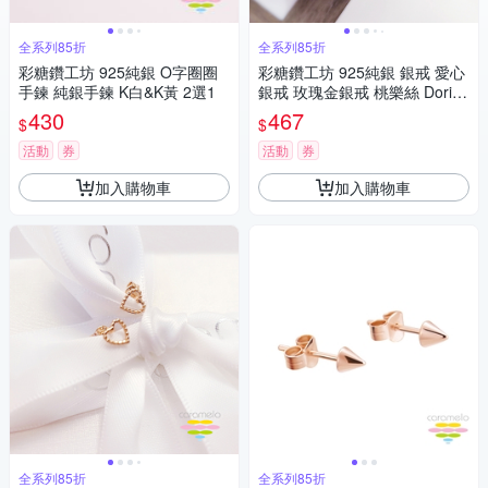
全系列85折
全系列85折
彩糖鑽工坊 925純銀 O字圈圈
彩糖鑽工坊 925純銀 銀戒 愛心
手鍊 純銀手鍊 K白&K黃 2選1
銀戒 玫瑰金銀戒 桃樂絲 Doris
系列
430
467
$
$
活動
券
活動
券
加入購物車
加入購物車
全系列85折
全系列85折