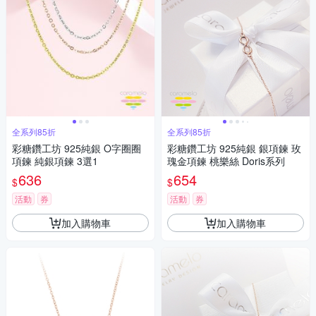
全系列85折
全系列85折
彩糖鑽工坊 925純銀 O字圈圈
彩糖鑽工坊 925純銀 銀項鍊 玫
項鍊 純銀項鍊 3選1
瑰金項鍊 桃樂絲 Doris系列
636
654
$
$
活動
券
活動
券
加入購物車
加入購物車