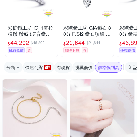
彩糖鑽工坊 IGI 1克拉
彩糖鑽工坊 GIA鑽石 3
彩糖鑽工
粉鑽 鑽戒 (培育鑽石
0分 F/SI2 鑽石項鍊 天
0分 鑽戒
粉紅鑽石 彩鑽 FANC
然鑽石 爍光 系列 (輕
石 輕珠
44,292
20,644
46,8
$46,292
$21,644
$
$
$
Y VIVID PINK)
珠寶 鑽石項鍊)
挑戰低價
券
限時下殺
券
挑戰低價
分類
快速到貨
有現貨
挑戰低價
價格低到高
商品