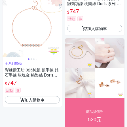
雛菊項鍊 桃樂絲 Doris 系列 K
白項鍊
747
$
活動
券
加入購物車
全系列85折
彩糖鑽工坊 925純銀 銀手鍊 鋯
石手鍊 玫瑰金 桃樂絲 Doris系
列
747
$
活動
券
加入購物車
商品折價券
520元