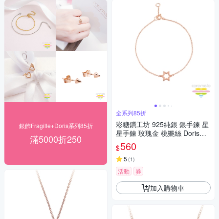
全系列85折
彩糖鑽工坊 925純銀 銀手鍊 星
銀飾Fragille+Doris系列85折
星手鍊 玫瑰金 桃樂絲 Doris系
滿5000折250
列
560
$
5
(
1
)
活動
券
加入購物車