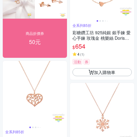
全系列85折
彩糖鑽工坊 925純銀 銀手鍊 愛
商品折價券
心手鍊 玫瑰金 桃樂絲 Doris系
50元
列
654
$
4
(
1
)
活動
券
加入購物車
全系列85折