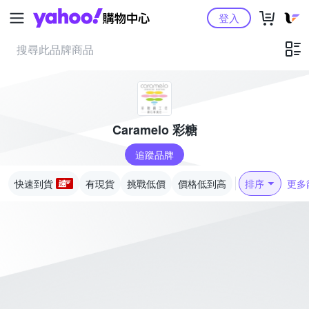
Yahoo購物中心
登入
Caramelo 彩糖
追蹤品牌
快速到貨
有現貨
挑戰低價
價格低到高
排序
更多