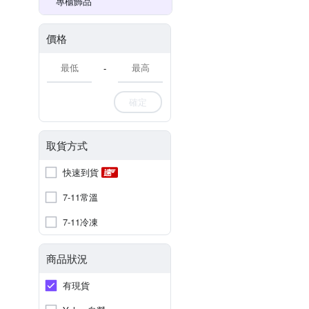
專櫃飾品
價格
-
確定
取貨方式
快速到貨
7-11常溫
7-11冷凍
商品狀況
有現貨