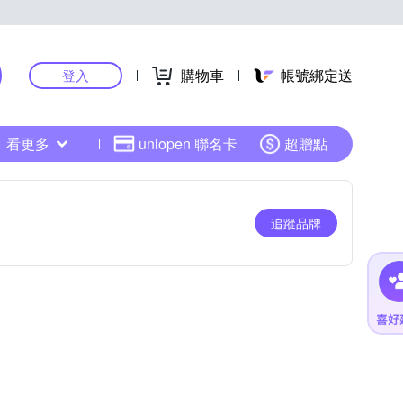
購物車
帳號綁定送
登入
看更多
uniopen 聯名卡
超贈點
追蹤品牌