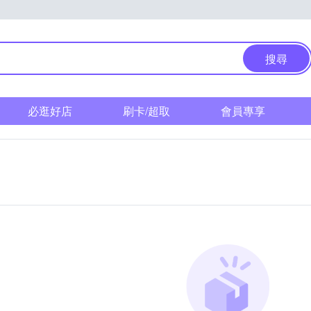
搜尋
必逛好店
刷卡/超取
會員專享