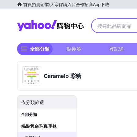
首頁
拍賣
企業/大宗採購入口
合作招商
App下載
Yahoo購物中心
全部分類
點換券
登記送
Caramelo 彩糖
依分類篩選
全部分類
精品/黃金/珠寶/手錶