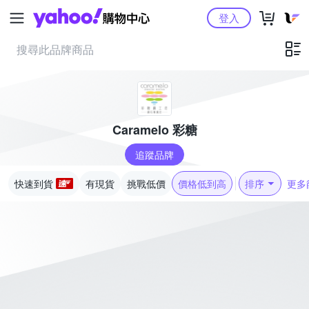
Yahoo購物中心
登入
Caramelo 彩糖
追蹤品牌
快速到貨
有現貨
挑戰低價
價格低到高
排序
更多