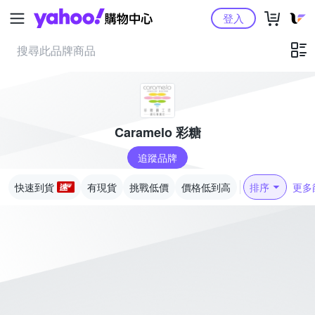
Yahoo購物中心
登入
Caramelo 彩糖
追蹤品牌
快速到貨
有現貨
挑戰低價
價格低到高
排序
更多