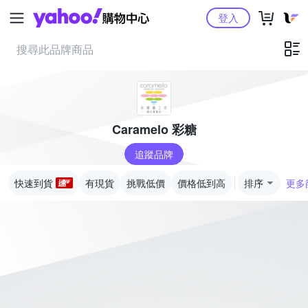
Yahoo購物中心
登入
Caramelo 彩糖
追蹤品牌
快速到貨
有現貨
挑戰低價
價格低到高
排序
更多