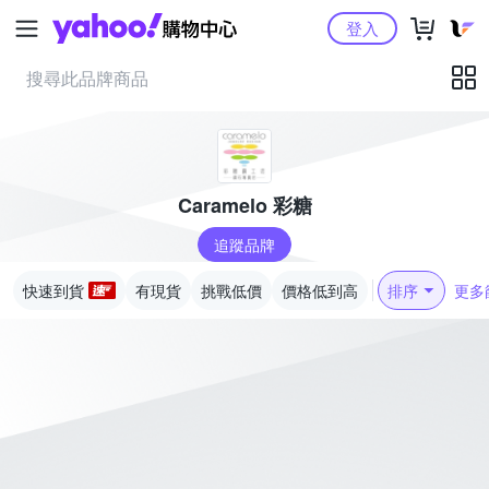
Yahoo購物中心
登入
Caramelo 彩糖
追蹤品牌
快速到貨
有現貨
挑戰低價
價格低到高
排序
更多