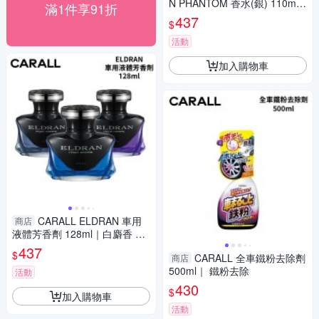
N PHANTOM 香水(銀) 110ml
滿1件享91折
｜極麗麝香 富貴花香
437
$
活動
加入購物車
CARALL ELDRAN 車用
商店
液體芳香劑 128ml｜白麝香 富
貴花香 白金浴皂
437
$
CARALL 全車鐵粉去除劑
商店
500ml｜ 鐵粉去除
活動
430
$
加入購物車
活動