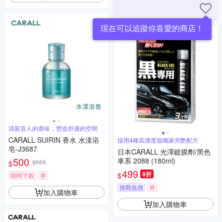
現在可以追蹤你喜愛的商店！
清新宜人的香味，營造舒適的空間
CARALL SUIRIN 香水 水漾浴
採用4種高濃度脂獨家亮艷配方
皂-J3687
日本CARALL 光澤鍍膜劑/黑色
500
車系 2088 (180ml)
$555
$
499
9折
$
限時下殺
券
挑戰低價
券
加入購物車
加入購物車