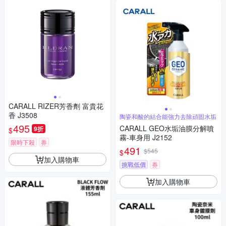
CARALL RIZER芳香劑 富貴花
香 J3508
陶瓷和酸的結合能強力去除頑固水垢
495
CARALL GEO水垢油膜分解噴
9折
$
霧-車身用 J2152
限時下殺
券
491
$545
$
加入購物車
挑戰低價
券
加入購物車