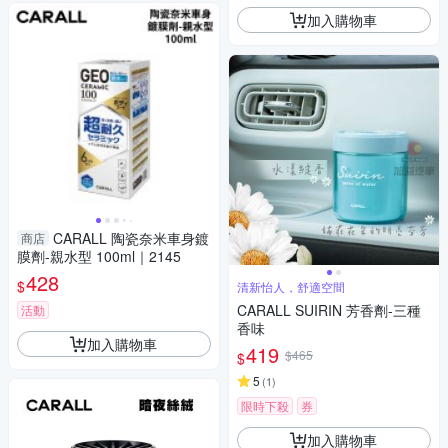
加入購物車
CARALL 陶瓷奈米車身鍍
商店
膜劑-親水型 100ml｜2145
428
$
清新怡人，舒適空間
CARALL SUIRIN 芳香劑-三種
活動
香味
加入購物車
419
$465
$
5
(
1
)
限時下殺
券
加入購物車