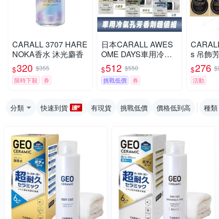
CARALL 3707 HARE
日本CARALL AWES
CARALL
NOKA香水 沐光麝香
OME DAYS車用冷氣
s 吊飾芳
孔芳香劑超值組(芳香
純白花漾
320
512
276
$355
$550
$
$
$
$
劑2入+補充包)三款香
香 純白
限時下殺
券
挑戰低價
券
活動
味可選
分類
快速到貨
有現貨
挑戰低價
價格低到高
種類