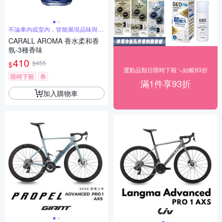
不論車內或室內，皆能展現品味與溫
柔
CARALL AROMA 香水柔和香
氛-3種香味
410
$455
$
運動品類日限時下殺↘結帳93折
限時下殺
券
滿1件享93折
加入購物車