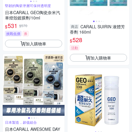
堅韌的陶瓷塗層可保持透明度
日本CARALL GEO陶瓷奈米汽
車燈殼鍍膜劑/10ml
531
$570
$
CARALL SUIRIN 液體芳
商店
香劑 160ml
挑戰低價
券
528
$
加入購物車
活動
加入購物車
日本製造，超值組合
日本CARALL AWESOME DAY