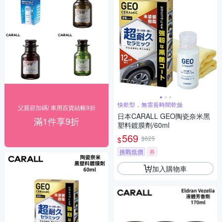
快乾型，無需長時間乾燥
父親節加碼! 車用百貨結帳9折
日本CARALL GEO陶瓷奈米黑
滿1件享9折
塑料鍍膜劑/60ml
569
$625
$
挑戰低價
券
加入購物車