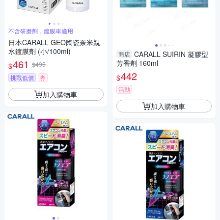
不含研磨劑，鍍膜車適用
日本CARALL GEO陶瓷奈米親
水鍍膜劑 (小/100ml)
CARALL SUIRIN 凝膠型
商店
461
芳香劑 160ml
$495
$
442
$
挑戰低價
券
活動
加入購物車
加入購物車