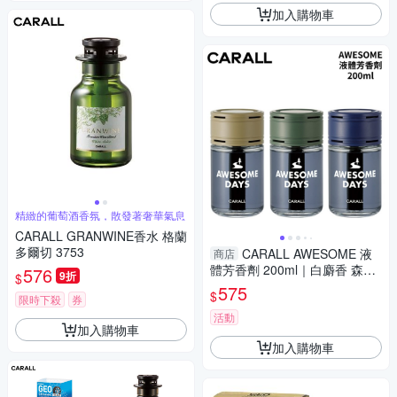
加入購物車
精緻的葡萄酒香氛，散發著奢華氣息
CARALL GRANWINE香水 格蘭
多爾切 3753
CARALL AWESOME 液
商店
體芳香劑 200ml｜白麝香 森林
576
9折
$
香氛 水漾香氛
575
$
限時下殺
券
活動
加入購物車
加入購物車