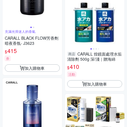
充滿光滑迷人的香氣
CARALL BLACK FLOW芳香劑
暗夜香氛- J3623
415
$
CARALL 煌鏡面處理水垢
商店
券
清除劑 500g 深/淺｜贈海綿
410
$
加入購物車
活動
加入購物車