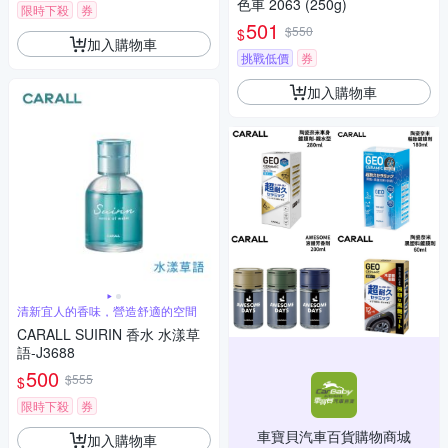
色車 2063 (250g)
限時下殺
券
501
$550
$
加入購物車
挑戰低價
券
加入購物車
清新宜人的香味，營造舒適的空間
CARALL SUIRIN 香水 水漾草
語-J3688
500
$555
$
限時下殺
券
車寶貝汽車百貨購物商城
加入購物車