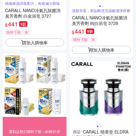
植物來源消臭配方，有效減少異味
CARALL NANO冷氣孔除菌消
清新皂香，宛如剛洗完澡般潔淨舒爽
臭芳香劑 白金浴皂 3727
CARALL NANO冷氣孔除菌消
441
臭芳香劑 純白浴皂 3728
9折
$
441
9折
$
限時下殺
券
限時下殺
券
加入購物車
加入購物車
運動品類日限時下殺↘結帳91折
CARALL 晴香堂 ELDRA
商店