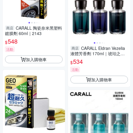
CARALL 陶瓷奈米黑塑料
商店
鍍膜劑 60ml｜2143
548
$
CARALL Eldran Vezelia
商店
活動
液體芳香劑 170ml｜琥珀之夜
紫晶閃耀 白金浴皂
加入購物車
534
$
活動
加入購物車