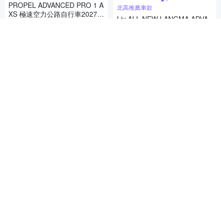
PROPEL ADVANCED PRO 1 A
北高推薦車款
XS 極速空力公路自行車2027年
Liv ALL NEW LANGMA ADVA
式
129,590
$138,000
NCED PRO 1 AXS 女性極速公
$
路自行車 2025年式
128,340
限時下殺
券
$138,000
$
限時下殺
券
加入購物車
加入購物車
補貨中
2026 Cannondale Super
商店
Six Gen5 EVO HiMod 碳纖維
義大利 AR 阿諾瓦 專業用 強力
車架組 黑色52
128,000
耐久型重量級熱水高壓清洗機 /
$