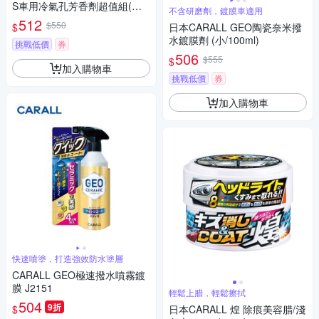
S車用冷氣孔芳香劑超值組(芳
不含研磨劑，鍍膜車適用
香劑2入+補充包)三款香味可選
512
$550
$
日本CARALL GEO陶瓷奈米撥
水鍍膜劑 (小/100ml)
挑戰低價
券
506
$555
$
加入購物車
挑戰低價
券
加入購物車
快速噴塗，打造強效防水塗層
CARALL GEO極速撥水噴霧鍍
膜 J2151
輕鬆上腊，輕鬆擦拭
504
9折
$
日本CARALL 煌 除痕美容腊/淺