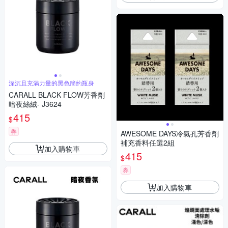
深沉且充滿力量的黑色簡約瓶身
CARALL BLACK FLOW芳香劑
暗夜絲絨- J3624
415
$
券
AWESOME DAYS冷氣孔芳香劑
補充香料任選2組
加入購物車
415
$
券
加入購物車