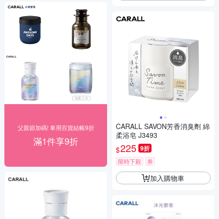
CARALL SAVON芳香消臭劑 綿
父親節加碼! 車用百貨結帳9折
柔浴皂 J3493
滿1件享9折
225
9折
$
限時下殺
券
加入購物車