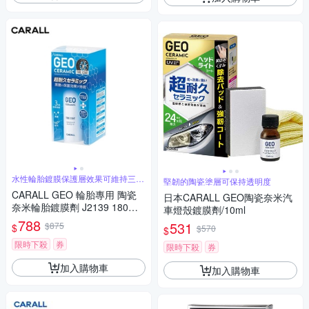
水性輪胎鍍膜保護層效果可維持三個
堅韌的陶瓷塗層可保持透明度
月高耐久
CARALL GEO 輪胎專用 陶瓷
日本CARALL GEO陶瓷奈米汽
奈米輪胎鍍膜劑 J2139 180ml
車燈殼鍍膜劑/10ml
附海綿
788
531
$875
$
$570
$
限時下殺
券
限時下殺
券
加入購物車
加入購物車