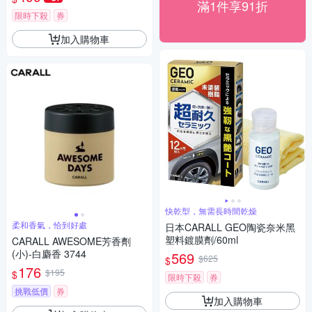
滿1件享91折
限時下殺
券
加入購物車
快乾型，無需長時間乾燥
柔和香氣，恰到好處
日本CARALL GEO陶瓷奈米黑
塑料鍍膜劑/60ml
CARALL AWESOME芳香劑
(小)-白麝香 3744
569
$625
$
176
$195
$
限時下殺
券
挑戰低價
券
加入購物車