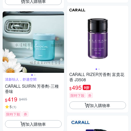
加入購物車
CARALL RIZER芳香劑 富貴花
清新怡人，舒適空間
香 J3508
CARALL SUIRIN 芳香劑-三種
495
9折
$
香味
限時下殺
券
419
$465
$
加入購物車
5
(
1
)
限時下殺
券
加入購物車