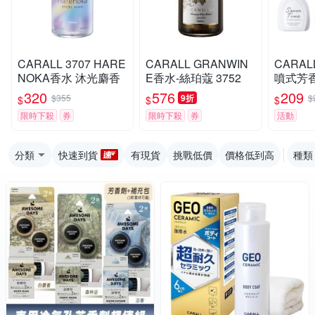
CARALL 3707 HARE
CARALL GRANWIN
CARALL
NOKA香水 沐光麝香
E香水-絲珀蔻 3752
噴式芳香
l
320
576
209
$355
9折
$
$
$
$
限時下殺
券
限時下殺
券
活動
分類
快速到貨
有現貨
挑戰低價
價格低到高
種類