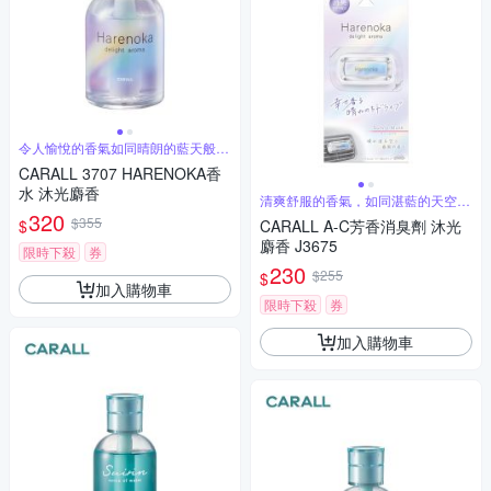
令人愉悅的香氣如同晴朗的藍天般舒
緩擴散
CARALL 3707 HARENOKA香
水 沐光麝香
清爽舒服的香氣，如同湛藍的天空般
令人愉悅
320
$355
$
CARALL A-C芳香消臭劑 沐光
麝香 J3675
限時下殺
券
230
$255
$
加入購物車
限時下殺
券
加入購物車