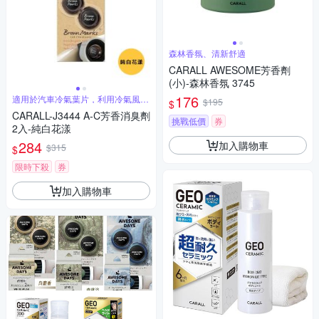
森林香氛、清新舒適
CARALL AWESOME芳香劑
(小)-森林香氛 3745
176
適用於汽車冷氣葉片，利用冷氣風力
$195
$
擴散香味
CARALL-J3444 A-C芳香消臭劑
挑戰低價
券
2入-純白花漾
284
加入購物車
$315
$
限時下殺
券
加入購物車