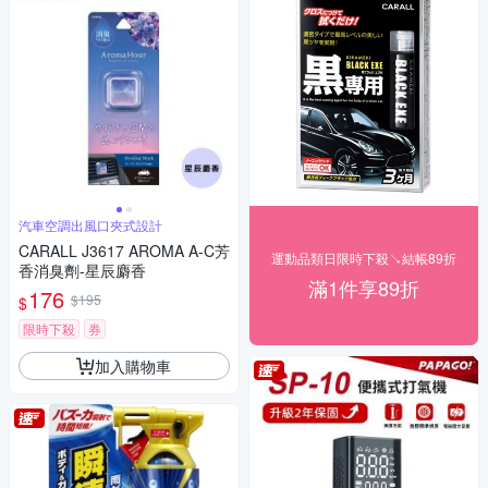
汽車空調出風口夾式設計
CARALL J3617 AROMA A-C芳
運動品類日限時下殺↘結帳89折
香消臭劑-星辰麝香
滿1件享89折
176
$195
$
限時下殺
券
加入購物車