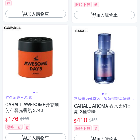
券
限時下殺
券
加入購物車
加入購物車
持久留香不易膩
不論車內或室內，皆能展現品味與溫
柔
CARALL AWESOME芳香劑
CARALL AROMA 香水柔和香
(小)-暮光香氛 3743
氛-3種香味
176
410
$195
$
$455
$
限時下殺
券
限時下殺
券
加入購物車
加入購物車