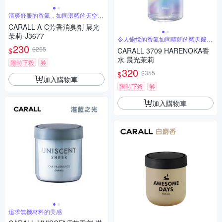
清爽舒服的香氣，如同湛藍的天空般
令人愉悅
CARALL A-C芳香消臭劑 晨光
茉莉-J3677
令人愉悅的香氣如同晴朗的藍天般舒
緩擴散
230
$255
$
CARALL 3709 HARENOKA香
水 晨光茉莉
限時下殺
券
320
$355
$
加入購物車
限時下殺
券
加入購物車
追求無機材料的美感