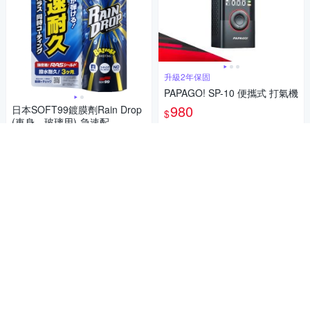
升級2年保固
PAPAGO! SP-10 便攜式 打氣機
980
日本SOFT99鍍膜劑Rain Drop
$
(車身、玻璃用)-急速配
5
(
2
)
556
$
券
4.8
(
10
)
加入購物車
券
加入購物車