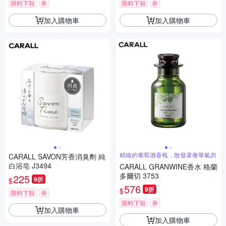
限時下殺
券
限時下殺
券
加入購物車
加入購物車
精緻的葡萄酒香氛，散發著奢華氣息
CARALL SAVON芳香消臭劑 純
白浴皂 J3494
CARALL GRANWINE香水 格蘭
多爾切 3753
225
9折
$
576
9折
$
限時下殺
券
限時下殺
券
加入購物車
加入購物車