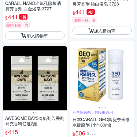
CARALL NANO冷氣孔除菌消
臭芳香劑 純白浴皂 3728
臭芳香劑 白金浴皂 3727
441
9折
$
441
9折
$
限時下殺
券
限時下殺
券
加入購物車
加入購物車
不含研磨劑，鍍膜車適用
AWESOME DAYS冷氣孔芳香劑
日本CARALL GEO陶瓷奈米撥
補充香料任選2組
水鍍膜劑 (小/100ml)
415
506
$
$555
$