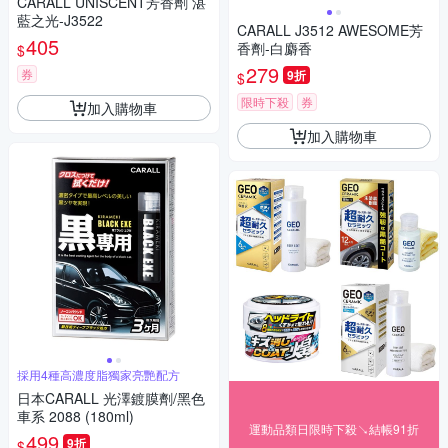
CARALL UNISCENT芳香劑 湛
藍之光-J3522
CARALL J3512 AWESOME芳
405
香劑-白麝香
$
279
券
9折
$
限時下殺
券
加入購物車
加入購物車
採用4種高濃度脂獨家亮艷配方
日本CARALL 光澤鍍膜劑/黑色
車系 2088 (180ml)
運動品類日限時下殺↘結帳91折
499
9折
$