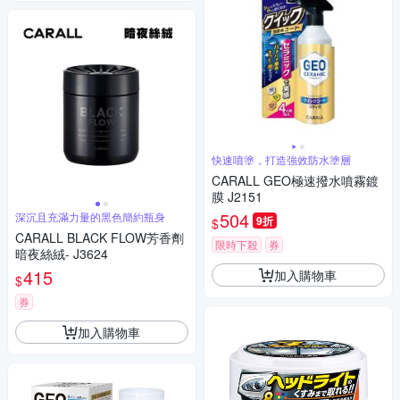
快速噴塗，打造強效防水塗層
CARALL GEO極速撥水噴霧鍍
膜 J2151
504
深沉且充滿力量的黑色簡約瓶身
9折
$
CARALL BLACK FLOW芳香劑
限時下殺
券
暗夜絲絨- J3624
415
加入購物車
$
券
加入購物車