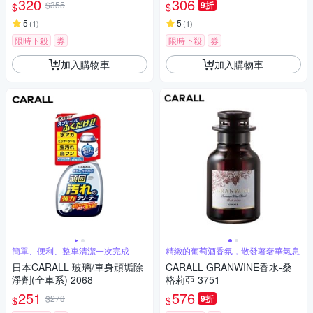
320
306
$355
9折
$
$
5
5
(
1
)
(
1
)
限時下殺
券
限時下殺
券
加入購物車
加入購物車
簡單、便利、整車清潔一次完成
精緻的葡萄酒香氛，散發著奢華氣息
日本CARALL 玻璃/車身頑垢除
CARALL GRANWINE香水-桑
淨劑(全車系) 2068
格莉亞 3751
251
576
$278
9折
$
$