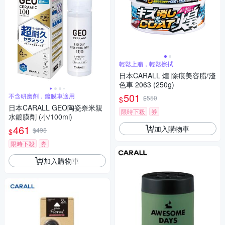
輕鬆上腊，輕鬆擦拭
日本CARALL 煌 除痕美容腊/淺
色車 2063 (250g)
501
不含研磨劑，鍍膜車適用
$550
$
日本CARALL GEO陶瓷奈米親
限時下殺
券
水鍍膜劑 (小/100ml)
461
加入購物車
$495
$
限時下殺
券
加入購物車