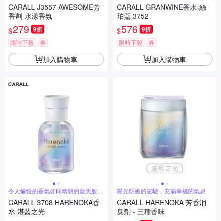
次的香味
CARALL J3557 AWESOME芳
CARALL GRANWINE香水-絲
香劑-水漾香氛
珀蔻 3752
279
576
9折
9折
$
$
限時下殺
券
限時下殺
券
加入購物車
加入購物車
令人愉悅的香氣如同晴朗的藍天般舒
陽光明媚的駕駛，充滿幸福的氣息
緩擴散
CARALL 3708 HARENOKA香
CARALL HARENOKA 芳香消
水 湛藍之光
臭劑 - 三種香味