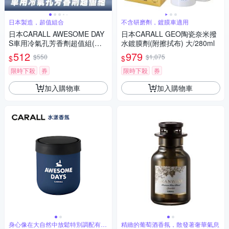
日本製造，超值組合
不含研磨劑，鍍膜車適用
日本CARALL AWESOME DAY
日本CARALL GEO陶瓷奈米撥
S車用冷氣孔芳香劑超值組(芳
水鍍膜劑(附擦拭布) 大/280ml
香劑2入+補充包)三款香味可選
512
979
$550
$1,075
$
$
限時下殺
券
限時下殺
券
加入購物車
加入購物車
身心像在大自然中放鬆特別調配有層
精緻的葡萄酒香氛，散發著奢華氣息