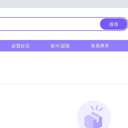
搜尋
必逛好店
刷卡/超取
會員專享