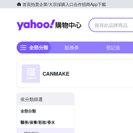
首頁
拍賣
企業/大宗採購入口
合作招商
App下載
Yahoo購物中心
全部分類
點換券
登記送
CANMAKE
依分類篩選
全部分類
醫美/保養/彩妝/香水