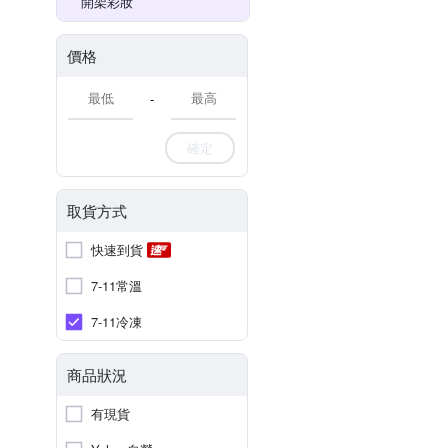
開架彩妝
價格
-
確定
取貨方式
快速到貨
7-11常溫
7-11冷凍
商品狀況
有現貨