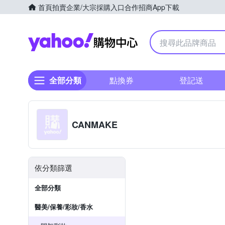
首頁
拍賣
企業/大宗採購入口
合作招商
App下載
Yahoo購物中心
全部分類
點換券
登記送
CANMAKE
依分類篩選
全部分類
醫美/保養/彩妝/香水