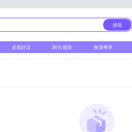
搜尋
必逛好店
刷卡/超取
會員專享