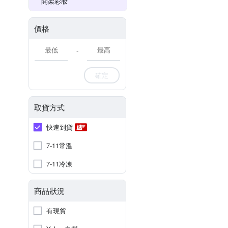
開架彩妝
價格
-
確定
取貨方式
快速到貨
7-11常溫
7-11冷凍
商品狀況
有現貨