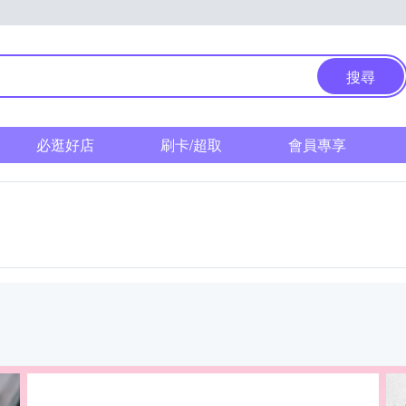
搜尋
必逛好店
刷卡/超取
會員專享