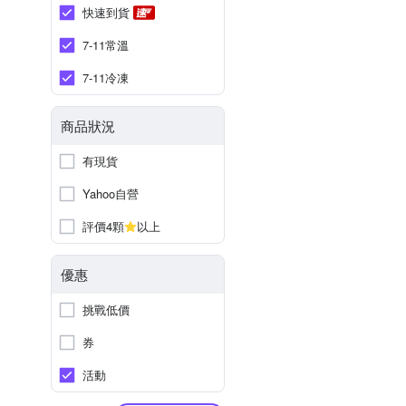
快速到貨
7-11常溫
7-11冷凍
商品狀況
有現貨
Yahoo自營
評價4顆
以上
優惠
挑戰低價
券
活動