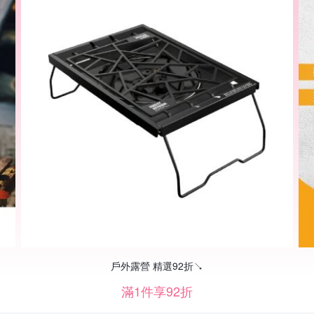
戶外露營 精選92折↘
滿1件享92折