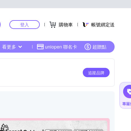
購物車
帳號綁定送
登入
看更多
uniopen 聯名卡
超贈點
追蹤品牌