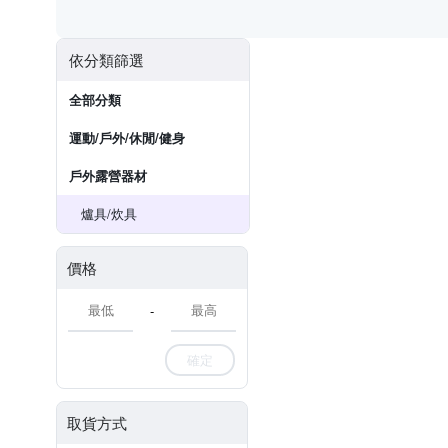
依分類篩選
全部分類
運動/戶外/休閒/健身
戶外露營器材
爐具/炊具
價格
-
確定
取貨方式