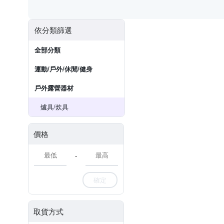
依分類篩選
全部分類
運動/戶外/休閒/健身
戶外露營器材
爐具/炊具
價格
-
確定
取貨方式