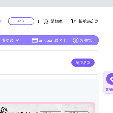
購物車
帳號綁定送
登入
看更多
uniopen 聯名卡
超贈點
追蹤品牌