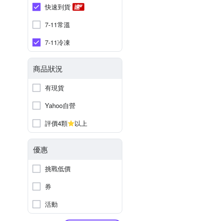
快速到貨
7-11常溫
7-11冷凍
商品狀況
有現貨
Yahoo自營
評價4顆
以上
優惠
挑戰低價
券
活動