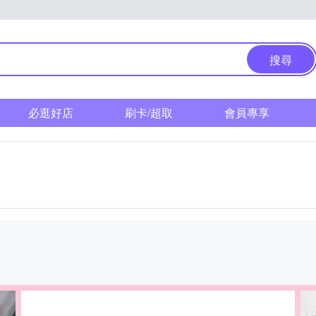
搜尋
必逛好店
刷卡/超取
會員專享