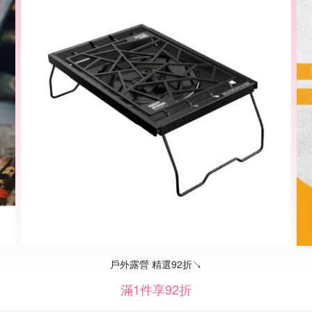
戶外露營 精選92折↘
滿1件享92折