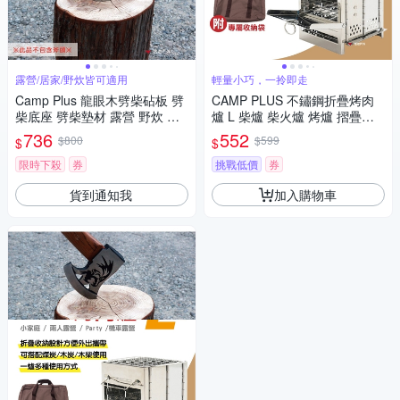
露營/居家/野炊皆可適用
輕量小巧，一拎即走
Camp Plus 龍眼木劈柴砧板 劈
CAMP PLUS 不鏽鋼折疊烤肉
柴底座 劈柴墊材 露營 野炊 悠
爐 L 柴爐 柴火爐 烤爐 摺疊收
遊戶外
納 野炊露營 悠遊戶外
736
552
$800
$599
$
$
限時下殺
券
挑戰低價
券
貨到通知我
加入購物車