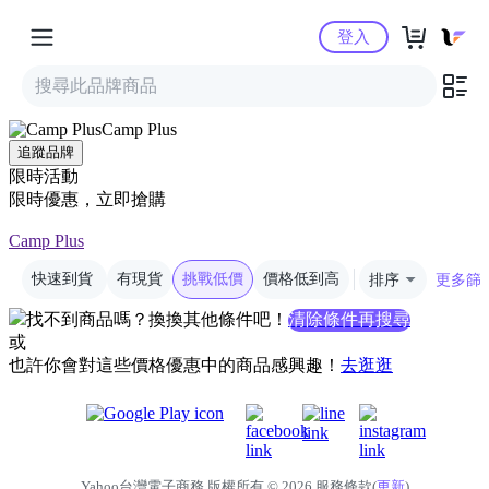
Yahoo購物中心
登入
Camp Plus
追蹤品牌
限時活動
限時優惠，立即搶購
Camp Plus
快速到貨
有現貨
挑戰低價
價格低到高
排序
更多篩
找不到商品嗎？換換其他條件吧！
清除條件再搜尋
或
也許你會對這些價格優惠中的商品感興趣！
去逛逛
Yahoo台灣電子商務 版權所有 © 2026 服務條款(
更新
)