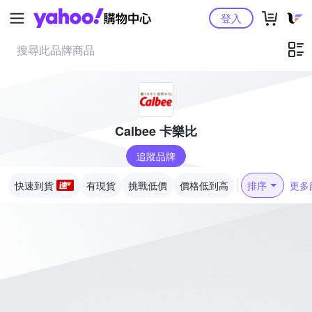
Yahoo購物中心
登入
Calbee 卡樂比
追蹤品牌
快速到貨
有現貨
挑戰低價
價格低到高
排序
更多